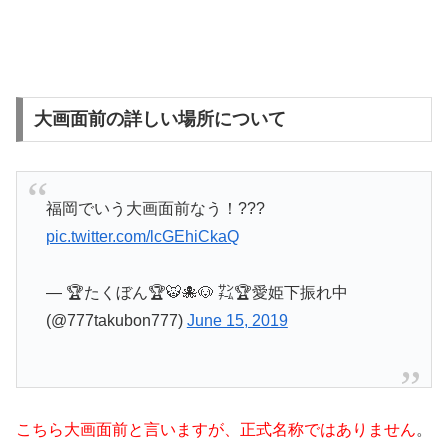
大画面前の詳しい場所について
福岡でいう大画面前なう！???
pic.twitter.com/lcGEhiCkaQ
— 🏆たくぼん🏆🐯🐙🐶 ㌠🏆愛姫下振れ中
(@777takubon777)
June 15, 2019
こちら大画面前と言いますが、正式名称ではありません
。