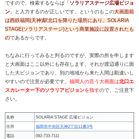
ですので、検索するならば「
ソラリアステージ広場ビジョ
ン
」と入力するのが正しいです。というのもこの
大画面前
は西鉄福岡(天神)駅北口を降りた場所にあり、SOLARIA
STAGE(ソラリアステージ)という商業施設に設置されたも
の
であるからです。
ちなみに行ってみると判るのですが、実際の所を申します
と大画面はここ以外にも存在します。それが渡辺通りに面
した大ビジョンであり、別の地域から来た人間は勘違いし
やすいので注意が必要です。
福岡人の言う大画面は
北口エ
スカレーター下のソラリアビジョン
を指す
ので、ご注意下
さい。
名称
SOLARIA STAGE 広場ビジョン
住所
福岡市中央区天神2丁目11番3号
電話
092-733-7111