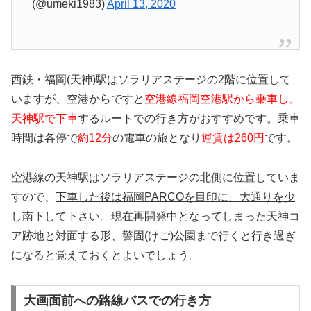
(@umeki1983)
April 13, 2020
西鉄・福岡(天神)駅はソラリアステージの2階に位置して
いますが、空港からですと
空港線福岡空港駅から乗車し、
天神駅で下車
するルートでの行き方がおすすめです。乗車
時間は各停で
約12分
の電車の旅となり
運賃は260円
です。
空港線の天神駅はソラリアステージの北側に位置していま
すので、
下車した後は福岡PARCOを目印に、大通りを少
し南下
して下さい。現在再開発中となってしまった天神コ
ア跡地と対面する形、警固(けご)公園まで行くと行き過ぎ
になると覚えておくとよいでしょう。
大画面前への路線バスでの行き方