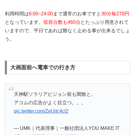
利用時間は
6:00~24:00
まで通常のお車ですと
30分毎270円
となっています。
収容台数も460台
とたっぷり用意されて
いますので、平日であれば難なく止める事が出来るでしょ
う。
大画面前へ電車での行き方
天神駅ソラリアビジョン前も閑散と。
アコムの広告がよく目立つ。。。
pic.twitter.com/ZeUitc4cl2
— UMK｜代表理事｜一般社団法人YOU MAKE IT