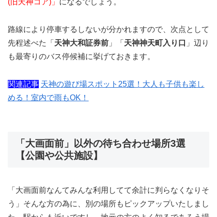
(旧天神コア)」
になるでしょう。
路線により停車するしないが分かれますので、次点として
先程述べた「
天神大和証券前
」「
天神神天町入り口
」辺り
も最寄りのバス停候補に挙げておきます。
関連記事
天神の遊び場スポット25選！大人も子供も楽し
める！室内で雨もOK！
「大画面前」以外の待ち合わせ場所3選
【公園や公共施設】
「大画面前なんてみんな利用してて余計に判らなくなりそ
う」そんな方の為に、別の場所もピックアップいたしまし