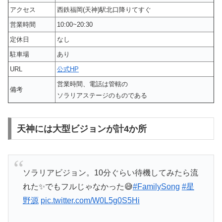
アクセス
西鉄福岡(天神)駅北口降りてすぐ
営業時間
10:00~20:30
定休日
なし
駐車場
あり
URL
公式HP
営業時間、電話は管轄の
備考
ソラリアステージのものである
天神には大型ビジョンが計4か所
ソラリアビジョン。10分ぐらい待機してみたら流
れた✨でもフルじゃなかった😅
#FamilySong
#星
野源
pic.twitter.com/W0L5g0S5Hi