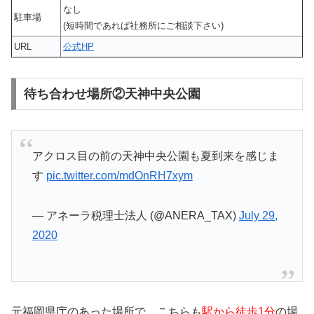
なし
駐車場
(短時間であれば社務所にご相談下さい)
URL
公式HP
待ち合わせ場所②天神中央公園
アクロス目の前の天神中央公園も夏到来を感じま
す
pic.twitter.com/mdOnRH7xym
— アネーラ税理士法人 (@ANERA_TAX)
July 29,
2020
元福岡県庁のあった場所で、こちらも
駅から徒歩1分
の場