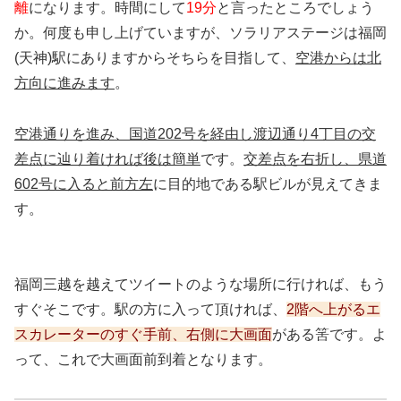
離
になります。時間にして
19分
と言ったところでしょう
か。何度も申し上げていますが、ソラリアステージは福岡
(天神)駅にありますからそちらを目指して、
空港からは北
方向に進みます
。
空港通りを進み、国道202号を経由し渡辺通り4丁目の交
差点に辿り着ければ後は簡単
です。
交差点を右折し、県道
602号に入ると前方左
に目的地である駅ビルが見えてきま
す。
福岡三越を越えてツイートのような場所に行ければ、もう
すぐそこです。駅の方に入って頂ければ、
2階へ上がるエ
スカレーターのすぐ手前、右側に大画面
がある筈です。よ
って、これで大画面前到着となります。