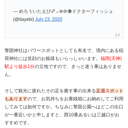
— めろういたえび♐️→⛎＠🐝ドクターフィッシュ
(@itayebi)
July 23, 2020
警固神社はパワースポットとしても有名で、境内にある稲
荷神社には笑顔のお狐様もいらっしゃいます。
福岡(天神)
駅より徒歩1分
の立地ですので、きっと迷う事はありませ
ん。
そして観光に疲れたその足を癒す事の出来る
足湯スポット
もあります
ので、お気持ちをお賽銭箱にお納めしてご利用
してみては如何ですか。ちなみに警固公園へはどこの出口
が一番近いかと申しますと、西10番あるいは三越口がお
すすめです。