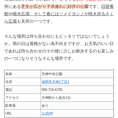
所にある
芝生が広がり子供連れに好評の公園
です。
旧迎賓
館や噴水広場、そして春にはソメイヨシノが咲き誇るさく
ら広場
も見所の一つです。
そんな場所は待ち合わせにもピッタリではないでしょう
か。雨の日は屋根がない為不向きですが、お天気のいい日
であれば待ち合わせのその後に少しお散歩するのも楽しみ
の一つになりそうなそんな場所です。
名称
天神中央公園
住所
福岡市天神1丁目1
電話
092-716-6730
アクセス
天神駅から徒歩1分
駐車場
あり
URL
公式HP