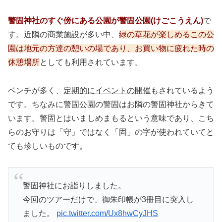
警固神社のすぐ傍にある公園が警固公園(けごこうえん)
で
す。近隣の商業施設が多い中、
緑の草花が楽しめるこの公
園は地元の方達の憩いの場であり、お買い物に疲れた時の
休憩場所
としても利用されています。
ベンチが多く、
定期的にイベントの開催
もされているよう
です。ちなみに警固公園の警固はお隣の警固神社からきて
います。警固とはいましめまもるという意味であり、こち
らのお守りは「守」ではなく「固」の字が使われていてと
ても珍しいものです。
警固神社にお詣りしました。
今回のツアーだけで、御朱印帳が3冊目に突入し
ました。
pic.twitter.com/Ux8hwCyJHS