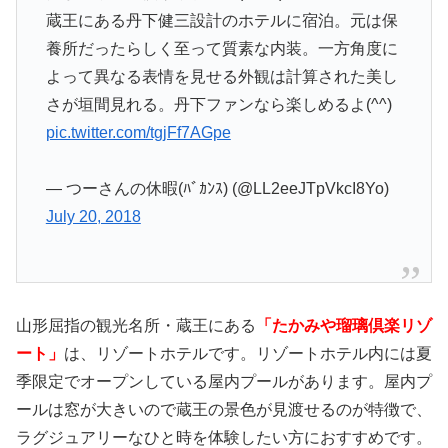
蔵王にある丹下健三設計のホテルに宿泊。元は保
養所だったらしく至って質素な内装。一方角度に
よって異なる表情を見せる外観は計算された美し
さが垣間見れる。丹下ファンなら楽しめるよ(^^)
pic.twitter.com/tgjFf7AGpe
— つーさんの休暇(ﾊﾞｶﾝｽ) (@LL2eeJTpVkcI8Yo)
July 20, 2018
山形屈指の観光名所・蔵王にある
「たかみや瑠璃倶楽リゾ
ート」
は、リゾートホテルです。リゾートホテル内には夏
季限定でオープンしている屋内プールがあります。屋内プ
ールは窓が大きいので蔵王の景色が見渡せるのが特徴で、
ラグジュアリーなひと時を体験したい方におすすめです。