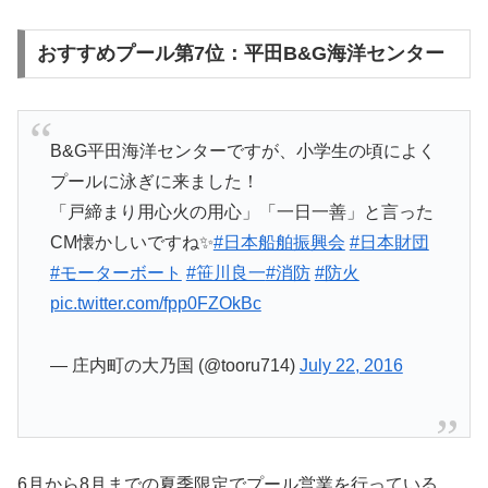
おすすめプール第7位：平田B&G海洋センター
B&G平田海洋センターですが、小学生の頃によく
プールに泳ぎに来ました！
「戸締まり用心火の用心」「一日一善」と言った
CM懐かしいですね✨
#日本船舶振興会
#日本財団
#モーターボート
#笹川良一
#消防
#防火
pic.twitter.com/fpp0FZOkBc
— 庄内町の大乃国 (@tooru714)
July 22, 2016
6月から8月までの夏季限定でプール営業を行っている