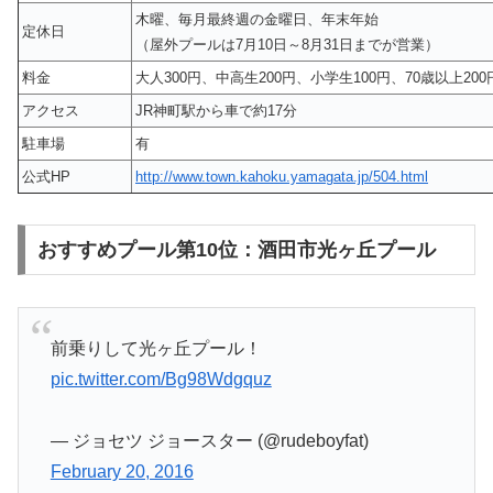
木曜、毎月最終週の金曜日、年末年始
定休日
（屋外プールは7月10日～8月31日までが営業）
料金
大人300円、中高生200円、小学生100円、70歳以上200
アクセス
JR神町駅から車で約17分
駐車場
有
公式HP
http://www.town.kahoku.yamagata.jp/504.html
おすすめプール第10位：酒田市光ヶ丘プール
前乗りして光ヶ丘プール！
pic.twitter.com/Bg98Wdgquz
— ジョセツ ジョースター (@rudeboyfat)
February 20, 2016