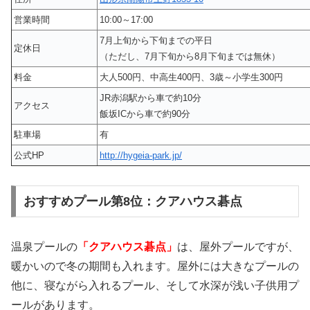
営業時間
10:00～17:00
7月上旬から下旬までの平日
定休日
（ただし、7月下旬から8月下旬までは無休）
料金
大人500円、中高生400円、3歳～小学生300円
JR赤潟駅から車で約10分
アクセス
飯坂ICから車で約90分
駐車場
有
公式HP
http://hygeia-park.jp/
おすすめプール第8位：クアハウス碁点
温泉プールの
「クアハウス碁点」
は、屋外プールですが、
暖かいので冬の期間も入れます。屋外には大きなプールの
他に、寝ながら入れるプール、そして水深が浅い子供用プ
ールがあります。