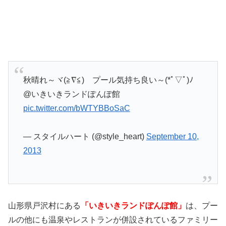
秋晴れ～ヾ(≧∇≦) プール気持ち良い～(*ﾟ▽ﾟ)ﾉ
@いきいきランドぽんぽ館
pic.twitter.com/bWTYBBoSaC
— スタイルハート (@style_heart)
September 10,
2013
山形県戸沢村にある
「いきいきランドぽんぽ館」
は、プー
ルの他にも温泉やレストランが併設されているファミリー