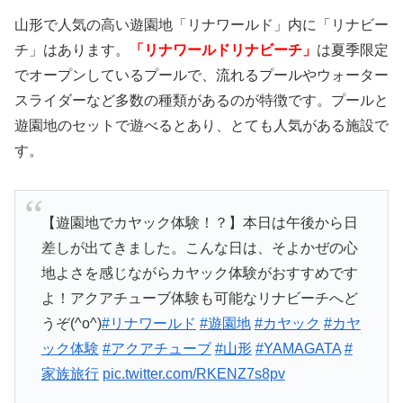
山形で人気の高い遊園地「リナワールド」内に「リナビー
チ」はあります。
「リナワールドリナビーチ」
は夏季限定
でオープンしているプールで、流れるプールやウォーター
スライダーなど多数の種類があるのが特徴です。プールと
遊園地のセットで遊べるとあり、とても人気がある施設で
す。
【遊園地でカヤック体験！？】本日は午後から日
差しが出てきました。こんな日は、そよかぜの心
地よさを感じながらカヤック体験がおすすめです
よ！アクアチューブ体験も可能なリナビーチへど
うぞ(^o^)
#リナワールド
#遊園地
#カヤック
#カヤ
ック体験
#アクアチューブ
#山形
#YAMAGATA
#
家族旅行
pic.twitter.com/RKENZ7s8pv