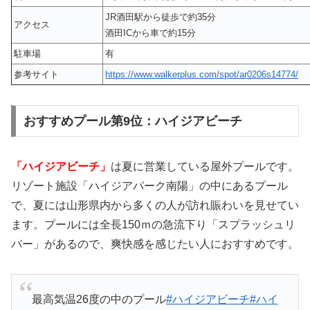
JR酒田駅から徒歩で約35分
アクセス
酒田ICから車で約15分
駐車場
有
参考サイト
https://www.walkerplus.com/spot/ar0206s14774/
おすすめプール第9位：ハイジアビーチ
「ハイジアビーチ」
は夏に営業している屋外プールです。
リゾート施設「ハイジアパーク南陽」の中にあるプール
で、夏には山形県内から多くの人が訪れ賑わいを見せてい
ます。プールには全長150ｍの急流下り「スプラッシュリ
バー」があるので、爽快感を感じたい人におすすめです。
最高気温26度の中のプール
#ハイジアビーチ
#ハイ