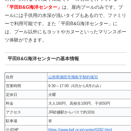
「平田B&G海洋センター」
は、屋内プールのみです。プ
ールには子供用の水深が浅いタイプもあるので、ファミリ
ーで利用可能です。また「平田B&G海洋センター」に
は、プール以外にもヨットやカヌーといったマリンスポー
ツ体験ができます。
平田B&G海洋センターの基本情報
住所
山形県酒田市飛鳥字契約場31
営業時間
9:30～17:00（6月から8月のみ）
定休日
火曜
料金
大人160円、高校生100円、子供50円
アクセス
JR砂越駅からバスで約10分
駐車場
有
公式HP
https://www.bgf.or.jp/center/0282.html