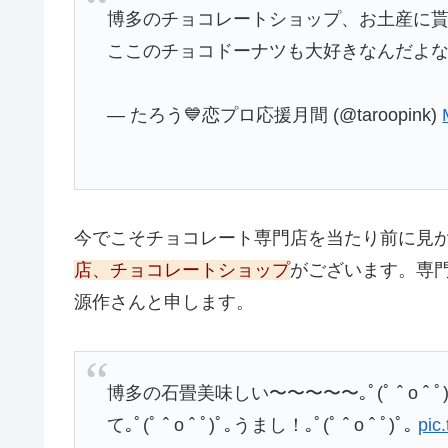
博多のチョコレートショップ、お土産に貰
ここのチョコドーナツも大好きなんだよな
— たろう💙恋プロ応援月間 (@taroopink)
今でこそチョコレート専門店を当たり前に見
店、チョコレートショップ
がございます。専
源作さんと申します。
博多の石畳美味しい〜〜〜〜〜｡ﾟ(ﾟ ˆ 
て｡ﾟ(ﾟ ˆ o ˆ ﾟ)ﾟ｡うまし！｡ﾟ(ﾟ ˆ o ˆ ﾟ)ﾟ｡
pic