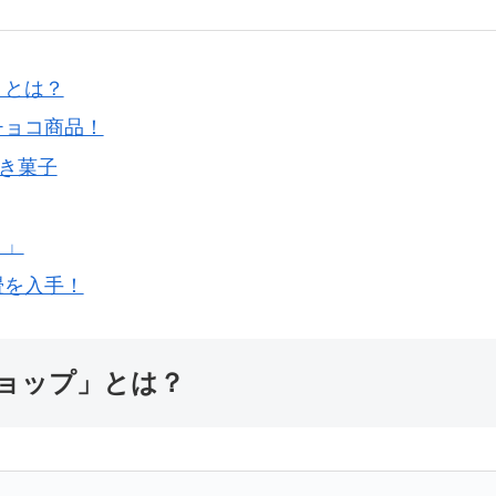
」とは？
チョコ商品！
き菓子
ト」
畳を入手！
ョップ」とは？