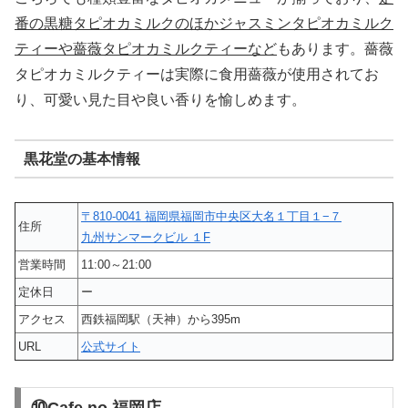
番の黒糖タピオカミルクのほかジャスミンタピオカミルク
ティーや薔薇タピオカミルクティーなど
もあります。薔薇
タピオカミルクティーは実際に食用薔薇が使用されてお
り、可愛い見た目や良い香りを愉しめます。
黒花堂の基本情報
〒810-0041 福岡県福岡市中央区大名１丁目１−７
住所
九州サンマークビル １F
営業時間
11:00～21:00
定休日
ー
アクセス
西鉄福岡駅（天神）から395m
URL
公式サイト
⑩Cafe no.福岡店