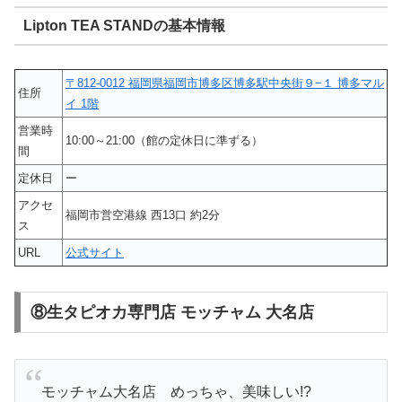
Lipton TEA STANDの基本情報
〒812-0012 福岡県福岡市博多区博多駅中央街９−１ 博多マル
住所
イ 1階
営業時
10:00～21:00（館の定休日に準ずる）
間
定休日
ー
アクセ
福岡市営空港線 西13口 約2分
ス
URL
公式サイト
⑧生タピオカ専門店 モッチャム 大名店
モッチャム大名店 めっちゃ、美味しい!?