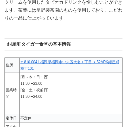
クリームを使用したタピオカドリンク
を愉しむことができ
ます。茶葉には星野製茶園のものを使用しており、こだわ
りの一品に仕上がっています。
紺屋町タイガー食堂の基本情報
〒810-0041 福岡県福岡市中央区大名１丁目３ 52ARK紺屋町
住所
横丁101
[月～木・日・祝]
11:30〜23:00
営業時
[金・土・祝前日]
間
11:30〜24:00
定休日
不定休
アクセ