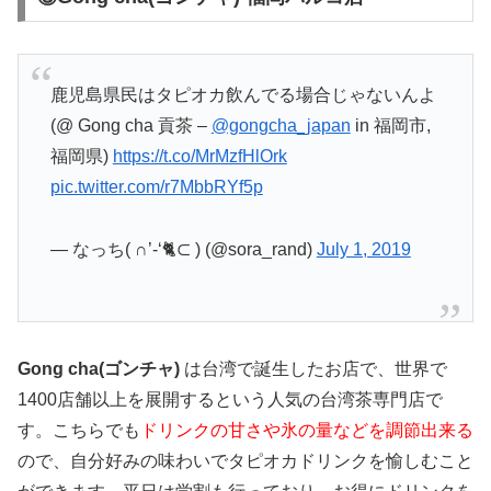
鹿児島県民はタピオカ飲んでる場合じゃないんよ
(@ Gong cha 貢茶 –
@gongcha_japan
in 福岡市,
福岡県)
https://t.co/MrMzfHlOrk
pic.twitter.com/r7MbbRYf5p
— なっち( ∩’-‘🐈⊂ ) (@sora_rand)
July 1, 2019
Gong cha(ゴンチャ)
は台湾で誕生したお店で、世界で
1400店舗以上を展開するという人気の台湾茶専門店で
す。こちらでも
ドリンクの甘さや氷の量などを調節出来る
ので、自分好みの味わいでタピオカドリンクを愉しむこと