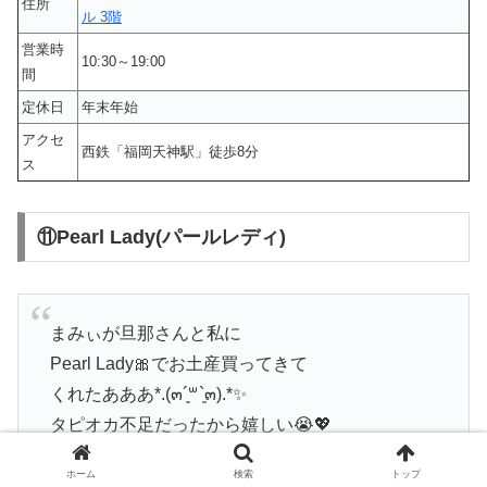
住所
ル 3階
営業時
10:30～19:00
間
定休日
年末年始
アクセ
西鉄「福岡天神駅」徒歩8分
ス
⑪Pearl Lady(パールレディ)
まみぃが旦那さんと私に
Pearl Lady🎀でお土産買ってきて
くれたあああ*.(๓´͈꒳`͈๓).*✨
タピオカ不足だったから嬉しい😭💖
旦那さんは早速飲んでる🐷笑
ホーム
検索
トップ
pic.twitter.com/WU9KxGLjFC