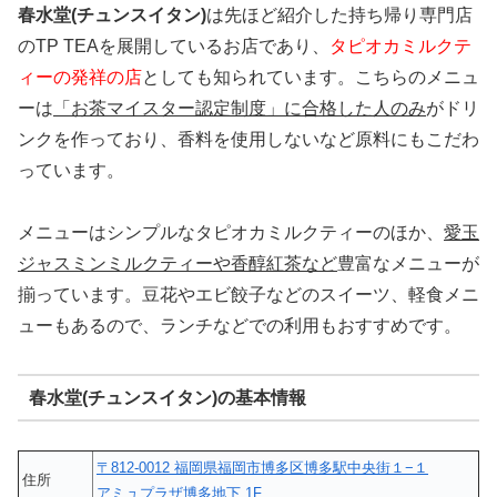
春水堂(チュンスイタン)
は先ほど紹介した持ち帰り専門店
のTP TEAを展開しているお店であり、
タピオカミルクテ
ィーの発祥の店
としても知られています。こちらのメニュ
ーは
「お茶マイスター認定制度」に合格した人のみ
がドリ
ンクを作っており、香料を使用しないなど原料にもこだわ
っています。
メニューはシンプルなタピオカミルクティーのほか、
愛玉
ジャスミンミルクティーや香醇紅茶など
豊富なメニューが
揃っています。豆花やエビ餃子などのスイーツ、軽食メニ
ューもあるので、ランチなどでの利用もおすすめです。
春水堂(チュンスイタン)の基本情報
〒812-0012 福岡県福岡市博多区博多駅中央街１−１
住所
アミュプラザ博多地下 1F