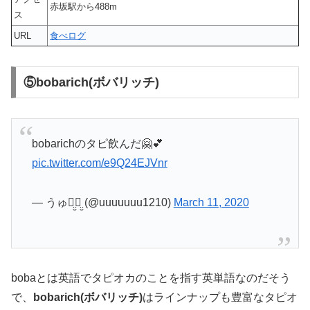
赤坂駅から488m
ス
URL
食べログ
⑤bobarich(ボバリッチ)
bobarichのタピ飲んだ🤗💕
pic.twitter.com/e9Q24EJVnr
— うゅꪔ̤̮ꪔ̤̮ (@uuuuuuu1210)
March 11, 2020
bobaとは英語でタピオカのことを指す英単語なのだそう
で、
bobarich(ボバリッチ)
はラインナップも豊富なタピオ