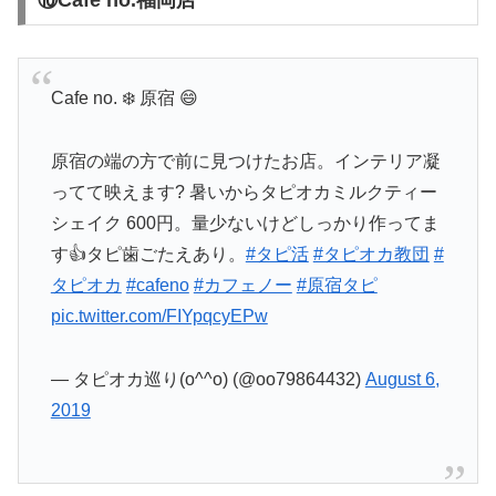
Cafe no. ❄️ 原宿 😄
原宿の端の方で前に見つけたお店。インテリア凝
ってて映えます? 暑いからタピオカミルクティー
シェイク 600円。量少ないけどしっかり作ってま
す👍タピ歯ごたえあり。
#タピ活
#タピオカ教団
#
タピオカ
#cafeno
#カフェノー
#原宿タピ
pic.twitter.com/FIYpqcyEPw
— タピオカ巡り(o^^o) (@oo79864432)
August 6,
2019