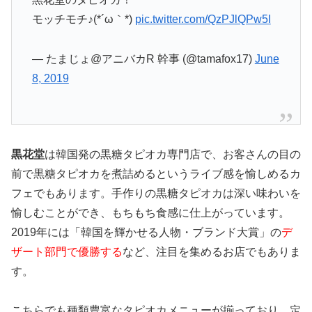
モッチモチ♪(*´ω｀*)
pic.twitter.com/QzPJlQPw5I
— たまじょ@アニバカR 幹事 (@tamafox17)
June
8, 2019
黒花堂
は韓国発の黒糖タピオカ専門店で、お客さんの目の
前で黒糖タピオカを煮詰めるというライブ感を愉しめるカ
フェでもあります。手作りの黒糖タピオカは深い味わいを
愉しむことができ、もちもち食感に仕上がっています。
2019年には「韓国を輝かせる人物・ブランド大賞」の
デ
ザート部門で優勝する
など、注目を集めるお店でもありま
す。
こちらでも種類豊富なタピオカメニューが揃っており、
定