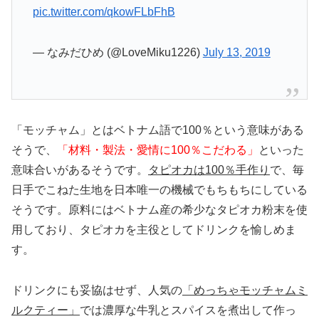
pic.twitter.com/qkowFLbFhB
— なみだひめ (@LoveMiku1226)
July 13, 2019
「モッチャム」とはベトナム語で100％という意味がある
そうで、
「材料・製法・愛情に100％こだわる」
といった
意味合いがあるそうです。
タピオカは100％手作り
で、毎
日手でこねた生地を日本唯一の機械でもちもちにしている
そうです。原料にはベトナム産の希少なタピオカ粉末を使
用しており、タピオカを主役としてドリンクを愉しめま
す。
ドリンクにも妥協はせず、人気の
「めっちゃモッチャムミ
ルクティー」
では濃厚な牛乳とスパイスを煮出して作っ