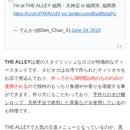
I’m at THE ALLEY 福岡・天神店 in 福岡市, 福岡県
https://t.co/crIYfANUdV
pic.twitter.com/BsoBtsIaPu
— でんか (@Den_Chan_X)
June 19, 2019
THE ALLEY
は鹿のスタイリッシュなロゴが特徴的なティ
ースタンドです。タピオカは台湾で作られたディリオカを
お店で煮込んでおり、
作ってから3時間以内のもののみが
使用される
ので独特のもっちり食感やや香りを堪能する事
ができます。作り方にもこだわっており、
手作りのきび糖
シロップ、天然手法で焙煎した茶葉などを使用している
の
も特徴です。
THE ALLEYで人気の王道メニューとなっているのが、黒