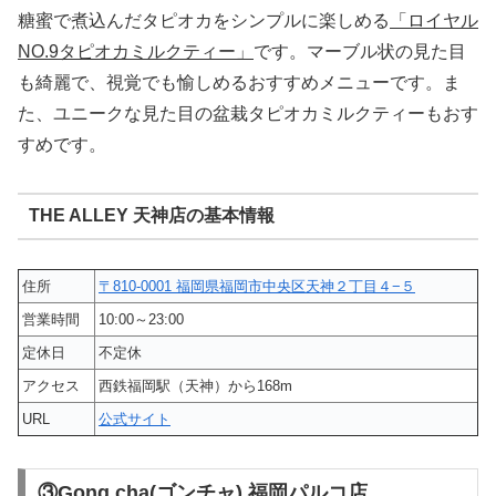
糖蜜で煮込んだタピオカをシンプルに楽しめる
「ロイヤル
NO.9タピオカミルクティー」
です。マーブル状の見た目
も綺麗で、視覚でも愉しめるおすすめメニューです。ま
た、ユニークな見た目の盆栽タピオカミルクティーもおす
すめです。
THE ALLEY 天神店の基本情報
住所
〒810-0001 福岡県福岡市中央区天神２丁目４−５
営業時間
10:00～23:00
定休日
不定休
アクセス
西鉄福岡駅（天神）から168m
URL
公式サイト
③Gong cha(ゴンチャ) 福岡パルコ店