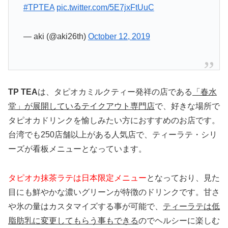
#TPTEA
pic.twitter.com/5E7jxFtUuC
— aki (@aki26th)
October 12, 2019
TP TEA
は、タピオカミルクティー発祥の店である
「春水
堂」が展開しているテイクアウト専門店
で、好きな場所で
タピオカドリンクを愉しみたい方におすすめのお店です。
台湾でも250店舗以上がある人気店で、ティーラテ・シリ
ーズが看板メニューとなっています。
タピオカ抹茶ラテは日本限定メニュー
となっており、見た
目にも鮮やかな濃いグリーンが特徴のドリンクです。甘さ
や氷の量はカスタマイズする事が可能で、
ティーラテは低
脂肪乳に変更してもらう事もできる
のでヘルシーに楽しむ