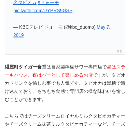
名タピオカ
#ドォーモ
pic.twitter.com/DYPRS9GSSj
— KBCテレビ ドォーモ (@kbc_duomo)
May 7,
2019
紺屋町タイガー食堂
は自家製檸檬サワー専門店で
昼はステ
ーキハウス、夜はバーとして楽しめるお店
ですが、タピオ
カドリンクを愉しむ事でも人気です。タピオカは黒糖で漬
け込んでおり、もちもち食感で専門店の様な味わいを愉し
むことができます。
こちらではチーズクリームロイヤルミルクタピオカティー
やチーズクリーム抹茶ミルクタピオカティーなど、
チーズ