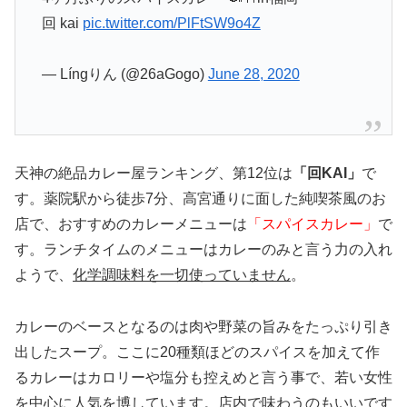
回 kai
pic.twitter.com/PlFtSW9o4Z
— Língりん (@26aGogo)
June 28, 2020
天神の絶品カレー屋ランキング、第12位は
「回KAI」
で
す。薬院駅から徒歩7分、高宮通りに面した純喫茶風のお
店で、おすすめのカレーメニューは
「スパイスカレー」
で
す。ランチタイムのメニューはカレーのみと言う力の入れ
ようで、
化学調味料を一切使っていません
。
カレーのベースとなるのは肉や野菜の旨みをたっぷり引き
出したスープ。ここに20種類ほどのスパイスを加えて作
るカレーはカロリーや塩分も控えめと言う事で、若い女性
を中心に人気を博しています。店内で味わうのもいいです