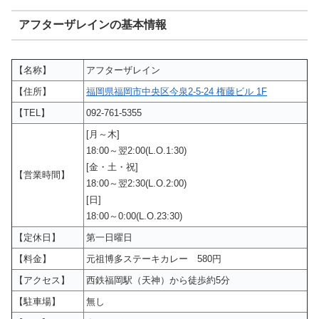
アフターザレインの基本情報
【名称】
アフターザレイン
【住所】
福岡県福岡市中央区今泉2-5-24 権藤ビル 1F
【TEL】
092-761-5355
[月～木]
18:00～翌2:00(L.O.1:30)
[金・土・祝]
【営業時間】
18:00～翌2:30(L.O.2:00)
[日]
18:00～0:00(L.O.23:30)
【定休日】
第一日曜日
【料金】
元祖博多ステーキカレー 580円
【アクセス】
西鉄福岡駅（天神）から徒歩約5分
【駐車場】
無し