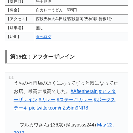
【定休日】
年中無休
【料金】
白カレーうどん 639円
【アクセス】
西鉄天神大牟田線/西鉄福岡(天神)駅 徒歩1分
【駐車場】
無し
【URL】
食べログ
第15位：アフターザレイン
うちの福岡店の近くにあってずっと気になってた
お店、最高に最高でした。
#Aftertherain
#アフタ
ーザレイン
#カレー
#ステーキカレー
#ポークス
テーキ
pic.twitter.com/nZs5im9NR8
— フルカワさんは36歳 (@tuyosss244)
May 22,