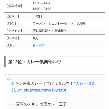
11:30～14:00
【営業時間】
18:00～24:00
【定休日】
日曜日
【料金】
ラーメン・ミニカレーセット 850円
【アクセス】
西鉄薬院駅から徒歩5分
【駐車場】
無し
【URL】
食べログ
第13位：カレー倶楽部ルウ
チキン南蛮カレー！てげうまルウ！
#カレー倶楽
部ルウ
pic.twitter.com/a16yteti0t
— 宮崎のチキン南蛮カレー王子