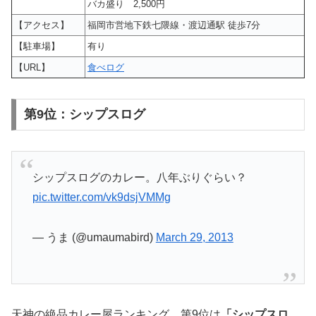
バカ盛り 2,500円
【アクセス】
福岡市営地下鉄七隈線・渡辺通駅 徒歩7分
【駐車場】
有り
【URL】
食べログ
第9位：シップスログ
シップスログのカレー。八年ぶりぐらい？
pic.twitter.com/vk9dsjVMMg
— うま (@umaumabird)
March 29, 2013
天神の絶品カレー屋ランキング、第9位は
「シップスロ