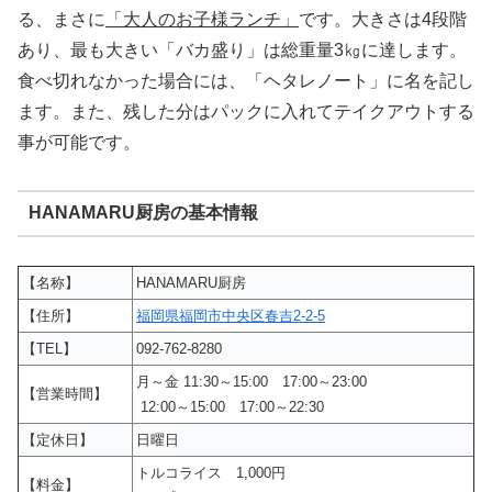
る、まさに
「大人のお子様ランチ」
です。大きさは4段階
あり、最も大きい「バカ盛り」は総重量3㎏に達します。
食べ切れなかった場合には、「ヘタレノート」に名を記し
ます。また、残した分はパックに入れてテイクアウトする
事が可能です。
HANAMARU厨房の基本情報
【名称】
HANAMARU厨房
【住所】
福岡県福岡市中央区春吉2-2-5
【TEL】
092-762-8280
月～金 11:30～15:00 17:00～23:00
【営業時間】
12:00～15:00 17:00～22:30
【定休日】
日曜日
トルコライス 1,000円
【料金】