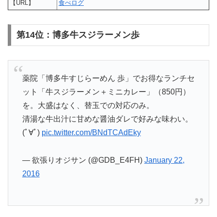
【URL】
食べログ
第14位：博多牛スジラーメン歩
薬院「博多牛すじらーめん 歩」でお得なランチセ
ット「牛スジラーメン＋ミニカレー」（850円）
を。大盛はなく、替玉での対応のみ。
清湯な牛出汁に甘めな醤油ダレで好みな味わい。
(ﾟ∀ﾟ)
pic.twitter.com/BNdTCAdEky
— 欲張りオジサン (@GDB_E4FH)
January 22,
2016