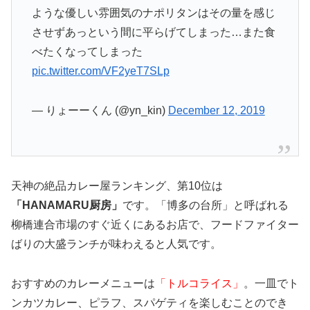
ような優しい雰囲気のナポリタンはその量を感じ
させずあっという間に平らげてしまった…また食
べたくなってしまった
pic.twitter.com/VF2yeT7SLp
— りょーーくん (@yn_kin)
December 12, 2019
天神の絶品カレー屋ランキング、第10位は
「HANAMARU厨房」
です。「博多の台所」と呼ばれる
柳橋連合市場のすぐ近くにあるお店で、フードファイター
ばりの大盛ランチが味わえると人気です。
おすすめのカレーメニューは
「トルコライス」
。一皿でト
ンカツカレー、ピラフ、スパゲティを楽しむことのでき