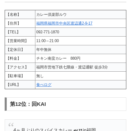
【名称】
カレー倶楽部ルウ
【住所】
福岡県福岡市中央区渡辺通2-9-17
【TEL】
092-771-1870
【営業時間】
11:00～21:00
【定休日】
年中無休
【料金】
チキン南蛮カレー 880円
【アクセス】
福岡市営地下鉄七隈線・渡辺通駅 徒歩3分
【駐車場】
無し
【URL】
食べログ
第12位：回KAI
4ヶ月ぶりのスパイスカレー 🍛🍴in福岡