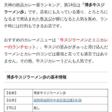
天神の絶品カレー屋ランキング、第14位は
「博多牛スジ
ラーメン歩」
です。店名にも入っている通り、とろとろに
なるまで煮込まれた
牛スジ
が癖になると人気を集め、ラン
チ時には行列もできるお店です。
おすすめのカレーメニューは
「牛スジラーメンとミニカレ
ーのランチセット」
。牛スジの旨みがぎゅっと溶け込んだ
ラーメンとカレーのコンビは最強と言っても過言ではあり
ません。その他、牛スジカレーうどんも人気です。
博多牛スジラーメン歩の基本情報
【名称】
博多牛スジラーメン歩
【住所】
福岡県福岡市中央区渡辺通2-8-26
【TEL】
無し