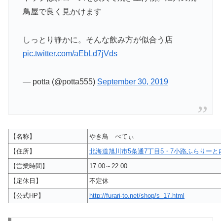
鳥屋で良く見かけます
しっとり静かに。そんな飲み方が似合う店
pic.twitter.com/aEbLd7jVds
— potta (@potta555)
September 30, 2019
【名称】
やき鳥 べてぃ
【住所】
北海道旭川市5条通7丁目5・7小路ふらりーと
【営業時間】
17:00～22:00
【定休日】
不定休
【公式HP】
http://furari-to.net/shop/s_17.html