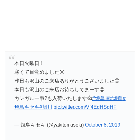
本日火曜日‼️
寒くて目覚めました😵
昨日も沢山のご来店ありがとうございました😊
本日も沢山のご来店お待ちしてまーす😊
カンガルー串?も入荷いたします👍
#焼鳥屋
#焼鳥
#
焼鳥キセキ
#旭川
pic.twitter.com/Vf4EdHSqHF
— 焼鳥キセキ (@yakitorikiseki)
October 8, 2019