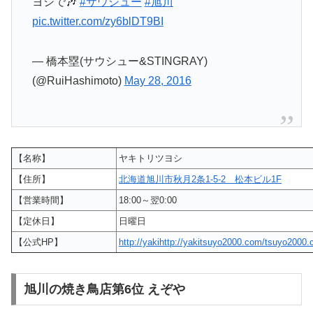
ヨシで🎶
#サウシュー
#旭川
pic.twitter.com/zy6blDT9BI
— 橋本塁(サウシュー&STINGRAY)
(@RuiHashimoto)
May 28, 2016
【名称】
ヤキトリツヨシ
【住所】
北海道旭川市秋月2条1-5-2 松本ビル1F
【営業時間】
18:00～翌0:00
【定休日】
日曜日
【公式HP】
http://yakihttp://yakitsuyo2000.com/tsuyo2000.
旭川の焼き鳥店第6位 えぞや