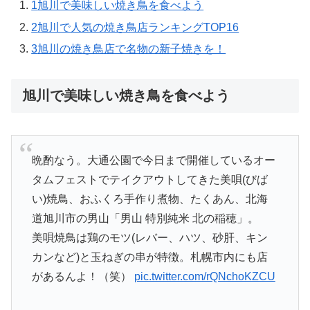
1
旭川で美味しい焼き鳥を食べよう
2
旭川で人気の焼き鳥店ランキングTOP16
3
旭川の焼き鳥店で名物の新子焼きを！
旭川で美味しい焼き鳥を食べよう
晩酌なう。大通公園で今日まで開催しているオー
タムフェストでテイクアウトしてきた美唄(びば
い)焼鳥、おふくろ手作り煮物、たくあん、北海
道旭川市の男山「男山 特別純米 北の稲穂」。
美唄焼鳥は鶏のモツ(レバー、ハツ、砂肝、キン
カンなど)と玉ねぎの串が特徴。札幌市内にも店
があるんよ！（笑）
pic.twitter.com/rQNchoKZCU