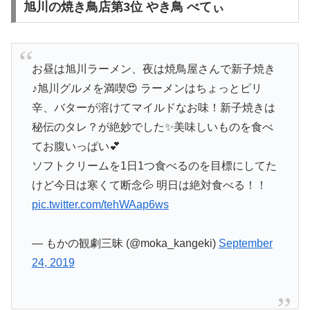
旭川の焼き鳥店第3位 やき鳥 べてぃ
お昼は旭川ラーメン、夜は焼鳥屋さんで新子焼き
♪旭川グルメを満喫😍 ラーメンはちょっとピリ
辛、バターが溶けてマイルドなお味！新子焼きは
秘伝のタレ？が絶妙でした✨美味しいものを食べ
てお腹いっぱい💕
ソフトクリームを1日1つ食べるのを目標にしてた
けど今日は寒くて断念💦 明日は絶対食べる！！
pic.twitter.com/tehWAap6ws
— もかの観劇三昧 (@moka_kangeki)
September
24, 2019