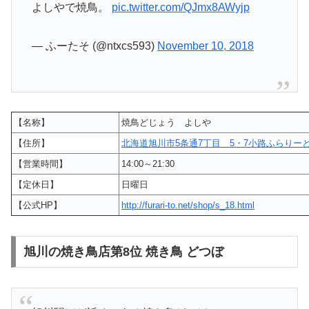
よしやで焼鳥。
pic.twitter.com/QJmx8AWyjp
— ふーたそ (@ntxcs593)
November 10, 2018
【名称】
焼鳥どじょう よしや
【住所】
北海道旭川市5条通7丁目 5・7小路ふらりー
【営業時間】
14:00～21:30
【定休日】
日曜日
【公式HP】
http://furari-to.net/shop/s_18.html
旭川の焼き鳥店第8位 焼き鳥 どつぼ