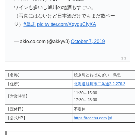
ワインも多いし旭川の地酒もすごい。
（写真にはないけど日本酒だけでもまだ数ペー
ジ）
#鳥忠
pic.twitter.com/XqyguClyXA
— akio.co.com (@akkyv3)
October 7, 2019
【名称】
焼き鳥とおばんざい 鳥忠
【住所】
北海道旭川市二条通2-2-276-3
11:30～15:00
【営業時間】
17:30～23:00
【定休日】
不定休
【公式HP】
https://torichu.gorp.jp/