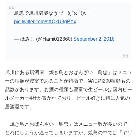
鳥忠で旭川堪能なう･:*+.(( °ω° ))/.:+
pic.twitter.com/sXQkU8gPYx
— はみこ (@Hami012360)
September 2, 2018
旭川にある居酒屋「焼き鳥とおばんざい 鳥忠」はメニュ
ーの種類が豊富であることが特徴で、実に約200種類もの
品数があります。お酒の種類も豊富で生ビールは国内ビー
ルメーカー4社が置かれており、ビール好きに特に人気の
居酒屋です。
「焼き鳥とおばんざい 鳥忠」はメニュー数が多いので、
どれにしようか迷ってしまいますが、焼鳥の中では「ヤゲ