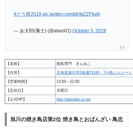
#どう祭2019
pic.twitter.com/bKfqZZFkp9
— あ太郎(藩士) (@ataro01)
October 3, 2019
【名称】
焼鳥専門 ぎんねこ
【住所】
北海道旭川市5条通7右65・7小路ふらりーと
【営業時間】
13:00～22:00
【定休日】
月曜日
【公式HP】
http://ginneko.co.jp/
旭川の焼き鳥店第2位 焼き鳥とおばんざい 鳥忠