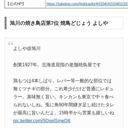
【公式HP】
https://tabelog.com/hokkaido/A0104/A010401/10
旭川の焼き鳥店第7位 焼鳥どじょう よしや
よしや@旭川
創業1927年。北海道屈指の老舗焼鳥屋です
鶏もつは4本しばり。レバー等一般的な部位では
無くツナギの部分。これ希少だけど普通にレギュ
ラー。臭味無く旨い。キンカンも東京で中々食べ
られないしね。兎に角90年間継ぎ足し続けたタレ
が最高に旨いんだよ。15時半から営業も嬉しいね
pic.twitter.com/5DxelSmeD8