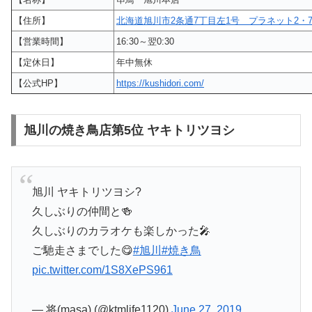
【住所】
北海道旭川市2条通7丁目左1号 プラネット2・7
【営業時間】
16:30～翌0:30
【定休日】
年中無休
【公式HP】
https://kushidori.com/
旭川の焼き鳥店第5位 ヤキトリツヨシ
旭川 ヤキトリツヨシ?
久しぶりの仲間と🍻
久しぶりのカラオケも楽しかった🎤
ご馳走さまでした😋
#旭川
#焼き鳥
pic.twitter.com/1S8XePS961
— 将(masa) (@ktmlife1120)
June 27, 2019