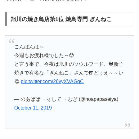
旭川の焼き鳥店第1位 焼鳥専門 ぎんねこ
こんばんは～
今週もお疲れ様でした～😊
と言う事で、今夜は旭川のソウルフード、🐓新子
焼きで有名な「ぎんねこ」さんで🍺どぅえ～～い
😋
pic.twitter.com/26vyXVAGqC
— のあぱぱ ・そして ・むぎ (@noapapaseiya)
October 11, 2019