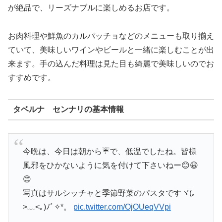
が絶品で、リーズナブルに楽しめるお店です。
お肉料理や鮮魚のカルパッチョなどのメニューも取り揃え
ていて、美味しいワインやビールと一緒に楽しむことが出
来ます。手の込んだ料理は見た目も綺麗で美味しいのでお
すすめです。
タベルナ センナリの基本情報
今晩は、今日は朝から☔で、低温でしたね。皆様
風邪をひかないように気を付けて下さいねー😊😀
😊
写真はサルシッチャと季節野菜のパスタですヾ(｡
>﹏<｡)ﾉﾞ✧*。
pic.twitter.com/OjOUeqVVpi