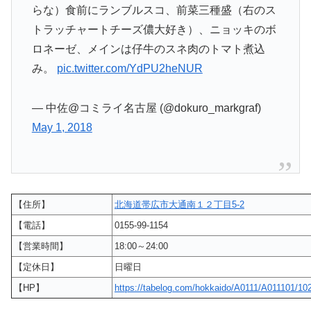
らな）食前にランブルスコ、前菜三種盛（右のス
トラッチャートチーズ儂大好き）、ニョッキのボ
ロネーゼ、メインは仔牛のスネ肉のトマト煮込
み。
pic.twitter.com/YdPU2heNUR
— 中佐@コミライ名古屋 (@dokuro_markgraf)
May 1, 2018
【住所】
北海道帯広市大通南１２丁目5-2
【電話】
0155-99-1154
【営業時間】
18:00～24:00
【定休日】
日曜日
【HP】
https://tabelog.com/hokkaido/A0111/A011101/10