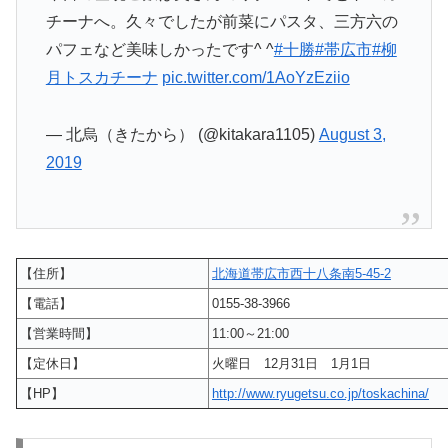
チーナへ。久々でしたが前菜にパスタ、三方六の
パフェなど美味しかったです^ ^
#十勝
#帯広市
#柳
月トスカチーナ
pic.twitter.com/1AoYzEziio
— 北烏（きたから） (@kitakara1105)
August 3,
2019
【住所】
北海道帯広市西十八条南5-45-2
【電話】
0155-38-3966
【営業時間】
11:00～21:00
【定休日】
火曜日 12月31日 1月1日
【HP】
http://www.ryugetsu.co.jp/toskachina/