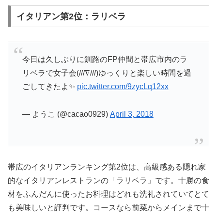
イタリアン第2位：ラリベラ
今日は久しぶりに釧路のFP仲間と帯広市内のラ
リベラで女子会(///∇///)ゆっくりと楽しい時間を過
ごしてきたよ✨
pic.twitter.com/9zycLq12xx
— ようこ (@cacao0929)
April 3, 2018
帯広のイタリアンランキング第2位は、高級感ある隠れ家
的なイタリアンレストランの「ラリベラ」です。十勝の食
材をふんだんに使ったお料理はどれも洗礼されていてとて
も美味しいと評判です。コースなら前菜からメインまで十