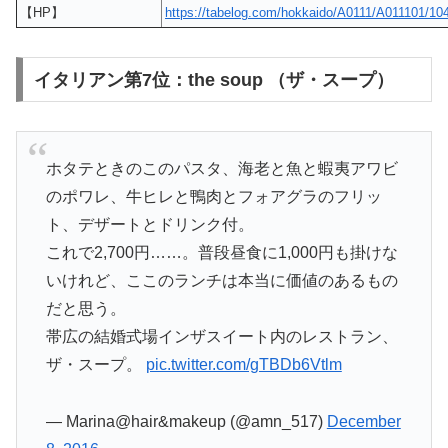
【HP】
https://tabelog.com/hokkaido/A0111/A011101/10
イタリアン第7位：the soup （ザ・スープ）
ホタテときのこのパスタ、海老と魚と蝦夷アワビ
のポワレ、牛ヒレと鴨肉とフォアグラのフリッ
ト、デザートとドリンク付。
これで2,700円……。普段昼食に1,000円も掛けな
いけれど、ここのランチは本当に価値のあるもの
だと思う。
帯広の結婚式場インザスイート内のレストラン、
ザ・スープ。
pic.twitter.com/gTBDb6Vtlm
— Marina@hair&makeup (@amn_517)
December