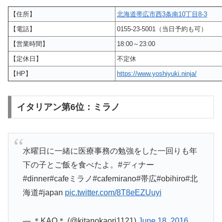
【住所】
北海道帯広市西3条南10丁目8-3
【電話】
0155-23-5001（当日予約も可）
【営業時間】
18:00～23:00
【定休日】
不定休
【HP】
https://www.yoshiyuki.ninja/
イタリアン第6位：ミラノ
水曜日に一緒に医療事務の勉強をした一回りも年
下の子とご飯を食べたよ。#ディナー
#dinner#cafeミラノ#cafemirano#帯広#obihiro#北
海道#japan
pic.twitter.com/8T8eEZUuyi
— ＊KAO＊ (@kitanokaori1121)
June 18, 2016