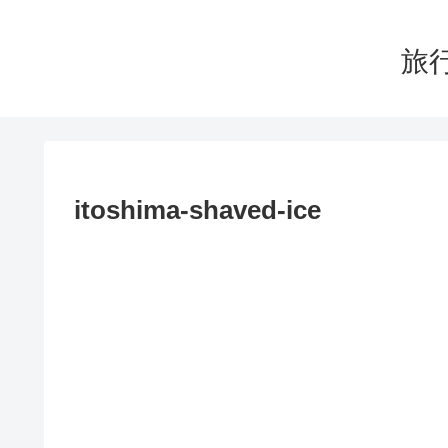
旅行
itoshima-shaved-ice