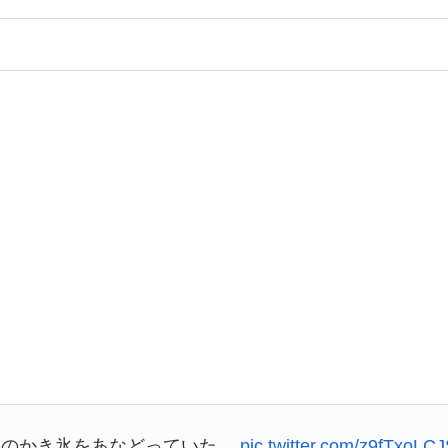
このかき氷をあなどっていた。
pic.twitter.com/z9fTxoLC