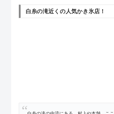
白糸の滝近くの人気かき氷店！
白糸の滝の中流にある、村上や本舗。こ