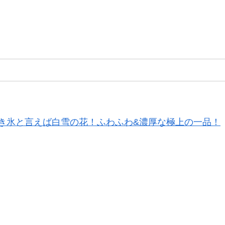
き氷と言えば白雪の花！ふわふわ&濃厚な極上の一品！