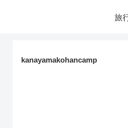
旅行
kanayamakohancamp