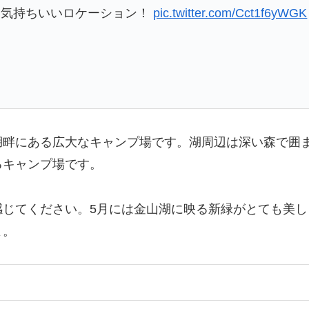
。気持ちいいロケーション！
pic.twitter.com/Cct1f6yWGK
湖畔にある広大なキャンプ場です。湖周辺は深い森で囲
るキャンプ場です。
感じてください。5月には金山湖に映る新緑がとても美
よ。