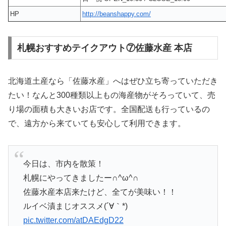
HP
http://beanshappy.com/
札幌おすすめテイクアウト⑦佐藤水産 本店
北海道土産なら「佐藤水産」へはぜひ立ち寄っていただき
たい！なんと300種類以上もの海産物がそろっていて、売
り場の面積も大きいお店です。全国配送も行っているの
で、遠方から来ていても安心して利用できます。
今日は、市内を散策！
札幌にやってきましたー∩^ω^∩
佐藤水産本店来たけど、全てが美味い！！
ルイベ漬まじオススメ(´∀｀*)
pic.twitter.com/atDAEdgD22