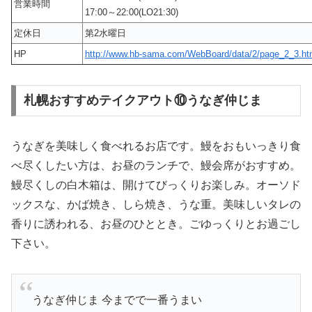
営業時間
17:00～22:00(LO21:30)
定休日
第2水曜日
HP
http://www.hb-sama.com/WebBoard/data/2/page_2_3.ht
札幌おすすめテイクアウト⑩うなぎ仲じま
うなぎを美味しく食べれるお店です。鰻をおもいっきり食
べ尽くしたい方は、お昼のランチで、鰻会席がおすすめ。
鰻尽くしの白木箱は、開けてびっくりお楽しみ。オーソド
ックスな、かば焼き、しら焼き、うな重。美味しいタレの
香りに誘われる、お昼のひととき。ごゆっくりとお過ごし
下さい。
うなぎ仲じま 今までで一番うまい