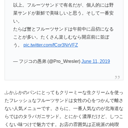
以上。フルーツサンドで有名だが、個人的には野
菜サンドが新鮮で美味しいと思う。そして一番安
い。
たらば蟹とフルーツサンドは午前中に品切になる
ことが多い。たくさん楽しむなら開店前に並ぼ
う。
pic.twitter.com/fCor3NrVFZ
— フジコの愚弟 (@Pro_Wresler)
June 11, 2019
ふかふかのパンにとってもクリーミーな生クリームを使っ
たフレッシュなフルーツサンドは女性の心をつかんで離さ
ない人気メニューです。さらに、一番人気なのが北海道な
らではのタラバガニサンド。とにかく濃厚だけど、しつこ
くない味つけで魅力です。お店の雰囲気は正統派の純喫