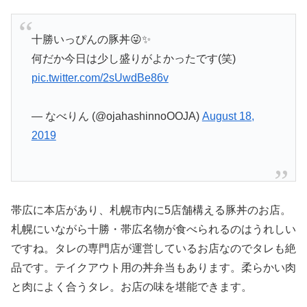
十勝いっぴんの豚丼😜✨
何だか今日は少し盛りがよかったです(笑)
pic.twitter.com/2sUwdBe86v
— なべりん (@ojahashinnoOOJA)
August 18,
2019
帯広に本店があり、札幌市内に5店舗構える豚丼のお店。
札幌にいながら十勝・帯広名物が食べられるのはうれしい
ですね。タレの専門店が運営しているお店なのでタレも絶
品です。テイクアウト用の丼弁当もあります。柔らかい肉
と肉によく合うタレ。お店の味を堪能できます。