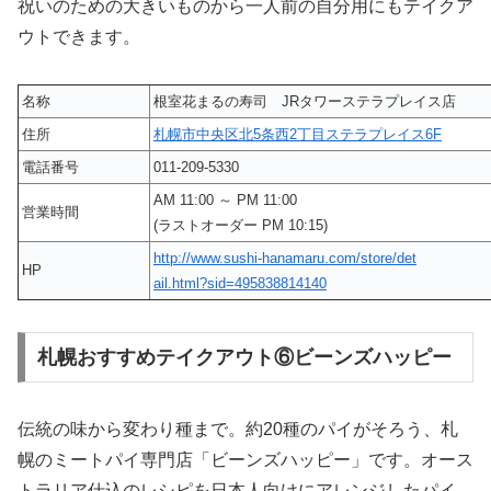
祝いのための大きいものから一人前の自分用にもテイクア
ウトできます。
名称
根室花まるの寿司 JRタワーステラプレイス店
住所
札幌市中央区北5条西2丁目ステラプレイス6F
電話番号
011-209-5330
AM 11:00 ～ PM 11:00
営業時間
(ラストオーダー PM 10:15)
http://www.sushi-hanamaru.com/store/det
HP
ail.html?sid=495838814140
札幌おすすめテイクアウト⑥ビーンズハッピー
伝統の味から変わり種まで。約20種のパイがそろう、札
幌のミートパイ専門店「ビーンズハッピー」です。オース
トラリア仕込のレシピを日本人向けにアレンジしたパイ