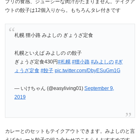
プリの食感、ジューシーな肉汁がたまりません。テイクア
ウトの餃子は12個入りから。もちろんタレ付きです
札幌 狸小路 みよしの ぎょうざ定食
札幌といえば みよしの の餃子
ぎょうざ定食430円
#札幌
#狸小路
#みよしの
#ぎ
ょうざ定食
#餃子
pic.twitter.com/DbyESuGm1G
— いけちゃん (@easyliving01)
September 9,
2019
カレーとのセットもテイクアウトできます。みよしのと言
えばカレーと餃子の組み合わせでこちらもおすすめです。