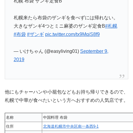
札幌 布袋 ザンギ定食B
札幌来たら布袋のザンギを食べずには帰れない。
大きなザンギ4つとミニ麻婆のザンギ定食B
#札幌
#布袋
#ザンギ
pic.twitter.com/tx9MqiS8f9
— いけちゃん (@easyliving01)
September 9,
2019
他にもチャーハンや小籠包などもお持ち帰りできるので、
札幌で中華が食べたいという方へおすすめの人気店です。
名称
中国料理 布袋
住所
北海道札幌市中央区南一条西9-1