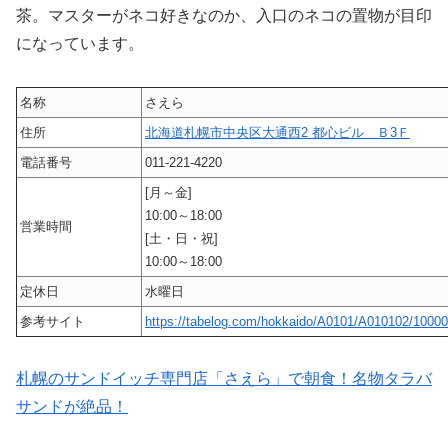
茶。マスターがネコ好きなのか、入口のネコの置物が目印
になっています。
名称
さえら
住所
北海道札幌市中央区大通西2 都心ビル Ｂ3Ｆ
電話番号
011-221-4220
[月～金]
10:00～18:00
営業時間
[土・日・祝]
10:00～18:00
定休日
水曜日
参考サイト
https://tabelog.com/hokkaido/A0101/A010102/10000
札幌のサンドイッチ専門店「さえら」で朝食！名物タラバ
サンドが絶品！