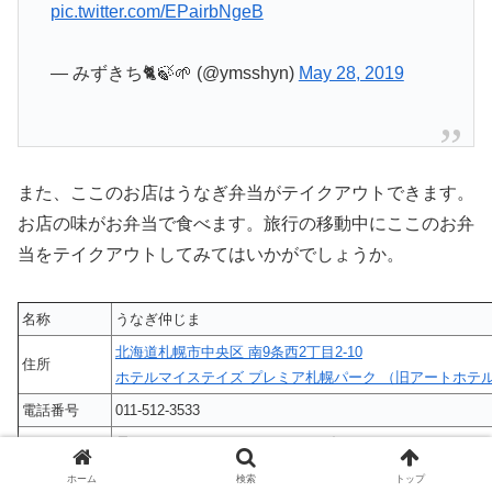
pic.twitter.com/EPairbNgeB
— みずきち🐈🍃🌱 (@ymsshyn)
May 28, 2019
また、ここのお店はうなぎ弁当がテイクアウトできます。
お店の味がお弁当で食べます。旅行の移動中にここのお弁
当をテイクアウトしてみてはいかがでしょうか。
名称
うなぎ仲じま
北海道札幌市中央区 南9条西2丁目2-10
住所
ホテルマイステイズ プレミア札幌パーク （旧アートホテ
電話番号
011-512-3533
昼：11:30 – 15:00 （ラストオーダー14:00）
営業時間
夜：17:00 – 22:00 （ラストオーダー21:30）
ホーム
検索
トップ