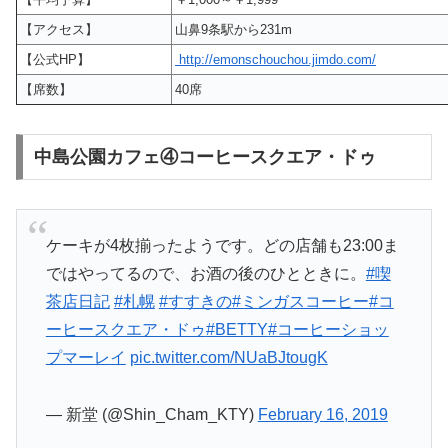
【アクセス】
山鼻9条駅から231m
【公式HP】
http://emonschouchou.jimdo.com/
【席数】
40席
中島公園カフェ④コーヒースクエア・ドゥ
ケーキが4枚揃ったようです。どの店舗も23:00ま
ではやってるので、お酒の後のひとときに。
#喫
茶店日記
#札幌
#すすきの
#ミンガスコーヒー
#コ
ーヒースクエア・ドゥ
#BETTY
#コーヒーショッ
プマーレイ
pic.twitter.com/NUaBJtougK
— 新堂 (@Shin_Cham_KTY)
February 16, 2019