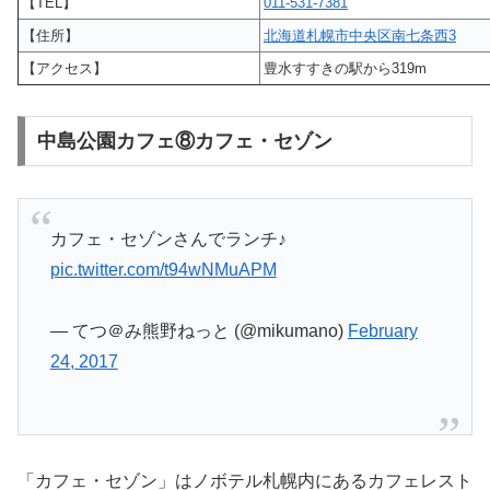
【TEL】
011-531-7381
【住所】
北海道札幌市中央区南七条西3
【アクセス】
豊水すすきの駅から319m
中島公園カフェ⑧カフェ・セゾン
カフェ・セゾンさんでランチ♪
pic.twitter.com/t94wNMuAPM
— てつ＠み熊野ねっと (@mikumano)
February
24, 2017
「カフェ・セゾン」はノボテル札幌内にあるカフェレスト