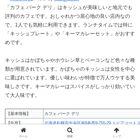
「カフェ パーク デリ」はキッシュが美味しいと地元でも
評判のカフェです。おしゃれかつ居心地の良い店内なの
で、1人でも気軽に利用できます。ランチタイムでは特に
「キッシュプレート」や「キーマカレーセット」がおすす
めです。
キッシュはかぼちゃやホウレン草とベーコンなど色々な種
類が用意されています。かぼちゃのキッシュは女性を中心
に選ばれています。優しい味わいが特徴で万人ウケする美
味しさです。キーマカレーはスパイスがしっかり効いてい
て大人味です。
【基本情報】
カフェ パーク デリ
【住所】
北海道札幌市中央区南8条西9-755-29 トピアコート 1
11:45～22:00(L.O.21:30)
【営業時間】
ホーム
検索
トップ
ランチはL.O.14:00