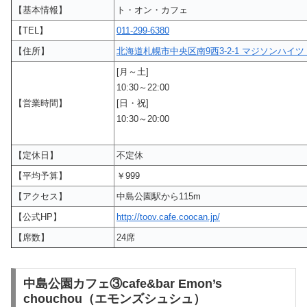
【基本情報】
ト・オン・カフェ
【TEL】
011-299-6380
【住所】
北海道札幌市中央区南9西3-2-1 マジソンハイツ
[月～土]
10:30～22:00
【営業時間】
[日・祝]
10:30～20:00
【定休日】
不定休
【平均予算】
￥999
【アクセス】
中島公園駅から115m
【公式HP】
http://toov.cafe.coocan.jp/
【席数】
24席
中島公園カフェ③cafe&bar Emon’s
chouchou（エモンズシュシュ）