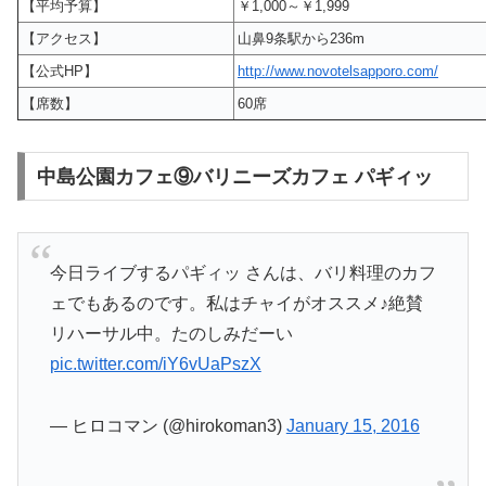
【平均予算】
￥1,000～￥1,999
【アクセス】
山鼻9条駅から236m
【公式HP】
http://www.novotelsapporo.com/
【席数】
60席
中島公園カフェ⑨バリニーズカフェ パギィッ
今日ライブするパギィッ さんは、バリ料理のカフ
ェでもあるのです。私はチャイがオススメ♪絶賛
リハーサル中。たのしみだーい
pic.twitter.com/iY6vUaPszX
— ヒロコマン (@hirokoman3)
January 15, 2016