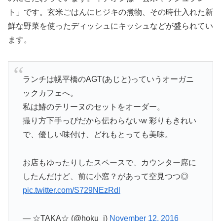
ト」です。玄米ごはんにヒジキの煮物、その時仕入れた新
鮮な野菜を使ったディッシュにキッシュなどが盛られてい
ます。
ランチは幌平橋のAGT(あじと)っていうオーガニ
ックカフェへ。
私は鰆のテリーヌのセットをオーダー。
撮り方下手っぴだから伝わらないw 彩りもきれい
で、優しい味付け、どれもとっても美味。
お店もゆったりしたスペースで、カウンター席に
したんだけど、前に小窓？があって空見つつ◎
pic.twitter.com/S729NEzRdl
— ☆TAKA☆ (@hoku_j)
November 12, 2016