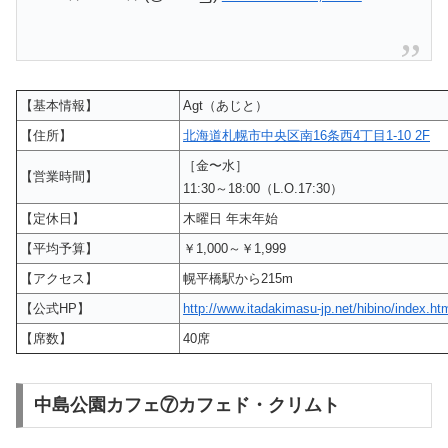
【基本情報】
Agt（あじと）
【住所】
北海道札幌市中央区南16条西4丁目1-10 2F
［金〜水］
【営業時間】
11:30～18:00（L.O.17:30）
【定休日】
木曜日 年末年始
【平均予算】
￥1,000～￥1,999
【アクセス】
幌平橋駅から215m
【公式HP】
http://www.itadakimasu-jp.net/hibino/index.ht
【席数】
40席
中島公園カフェ⑦カフェド・クリムト