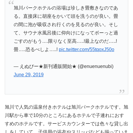
旭川パークホテルの浴場は珍しき畳敷きなのであ
る。直接床に胡座をかいて頭を洗うのが良い。畳
の間に泡が吸収され行くのを見るのが良い。そし
て、サウナ水風呂後に仰向けになってボーっと過
ごすのがもう….限りなく至高…..!最上なのだ…..!
畳…..恐るべしよ…..!
pic.twitter.com/55tqoxJ50o
— えぬびー★新刊通販開始★ (@enuenuenubi)
June 29, 2019
旭川で人気の温泉付きホテルは旭川パークホテルです。旭
川駅から車で10分のところにあるホテルで子連れにおす
すめのホテルです。サービスカウンターでは色々な貸し出
しをしていて、子供用の浴衣やスリッパなども揃っていま