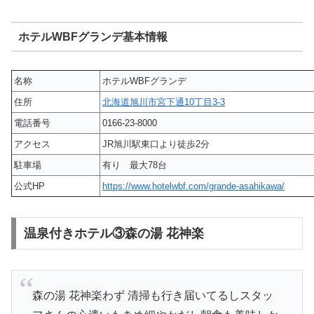
ホテルWBFグランデ基本情報
名称
ホテルWBFグランデ
住所
北海道旭川市宮下通10丁目3-3
電話番号
0166-23-8000
アクセス
JR旭川駅東口より徒歩2分
駐車場
有り 最大78台
公式HP
https://www.hotelwbf.com/grande-asahikawa/
温泉付きホテル③森の湯 花神楽
森の湯 花神楽わず 清掃も行き届いてるしスタッ