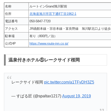
名称
ルートインGrand旭川駅前
住所
北海道旭川市宮下通8丁目1962-1
電話番号
050-5847-7720
アクセス
JR函館本線・宗谷本線・富良野線 旭川駅北口より徒歩
駐車場
有り（800円／泊）
公式HP
https://www.route-inn.co.jp/
温泉付きホテル⑤レークサイド桜岡
レークサイド桜岡
pic.twitter.com/a1TFvDH3Z5
— すぱる匠 (@spaltax1217)
August 19, 2019