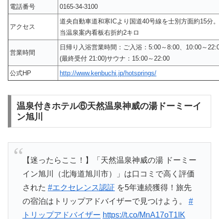
電話番号
0165-34-3100
道央自動車道和寒ICより国道40号線を士別方面約15分
アクセス
当温泉案内看板右折約2キロ
日帰り入浴営業時間：ご入浴：5:00～8:00、10:00～22:0
営業時間
(最終受付 21:00)サウナ：15:00～22:00
公式HP
http://www.kenbuchi.jp/hotsprings/
温泉付きホテル⑥天然温泉神威の湯ドーミーイ
ン旭川
【迷ったらここ！】「天然温泉神威の湯 ドーミー
イン旭川（北海道旭川市）」は口コミで高く評価
された
#エクセレンス認証
を5年連続獲得！旅先
の宿泊はトリップアドバイザーで見つけよう。
#
トリップアドバイザー
https://t.co/MnA17oT1IK