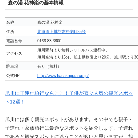
森の湯 花神楽の基本情報
名称
森の湯 花神楽
住所
北海道上川郡東神楽町25号
電話番号
0166-83-3800
旭川駅前より無料シャトルバス運行中。
アクセス
旭川空港より15分、旭山動物園より20分、旭川駅より3
駐車場
有り（無料）
公式HP
http://www.hanakagura.co.jp/
旭川に子連れ旅行ならここ！子供が喜ぶ人気の観光スポッ
ト12選！
旭川には多く観光スポットがあります。その中でも親子・
子連れ・家族旅行に最適なスポットを紹介します。子連れ
であると観光スポットに迷うことが多いと思いますが、旭