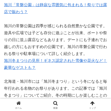
旭川「常磐公園」は静寂な雰囲気に包まれる！祭りでは露
店で賑わう？
旭川の常磐公園は四季が感じられる自然豊かな公園です。
遊具や広場では子ども存分に遊ぶことが出来、ボートや祭
りの日に並ぶ露店などもあります。デートにも子連れでお
越しの方にもおすすめの公園です。旭川の常磐公園で行わ
れる祭りや駐車場について詳しく紹介します。
旭川冬まつりの見所！ギネス認定された雪像や花火など！
豪華なゲストも？
北海道・旭川市には「旭川冬まつり」という冬になると毎
年行われる名物のお祭りがあります。この記事では「旭川
冬まつり」についてご紹介。冬の時期にしか楽しむことの
できない特別なお祭りなので「今年こそは旭川冬まつりに
ホーム
検索
トップ
行きたい！」と思っている方は参考にしてください。