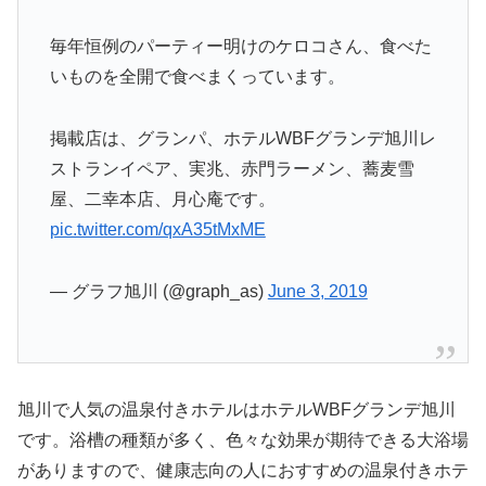
毎年恒例のパーティー明けのケロコさん、食べた
いものを全開で食べまくっています。
掲載店は、グランパ、ホテルWBFグランデ旭川レ
ストランイペア、実兆、赤門ラーメン、蕎麦雪
屋、二幸本店、月心庵です。
pic.twitter.com/qxA35tMxME
— グラフ旭川 (@graph_as)
June 3, 2019
旭川で人気の温泉付きホテルはホテルWBFグランデ旭川
です。浴槽の種類が多く、色々な効果が期待できる大浴場
がありますので、健康志向の人におすすめの温泉付きホテ