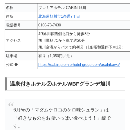
名称
プレミアホテル-CABIN-旭川
住所
北海道旭川市1条通7丁目
電話番号
0166-73-7430
JR旭川駅西側北口から徒歩3分
アクセス
旭川鷹栖I/Cから車で約20分
旭川空港からバスで約40分（1条昭和通停下車1分）
駐車場
有り（1,050円／泊）
公式HP
https://cabin.premierhotel-group.com/asahikawa/
温泉付きホテル②ホテルWBFグランデ旭川
6月号の「マダムケロコのケロ味シュラン」は
「好きなものをお腹いっぱい食べよう！」編で
す。