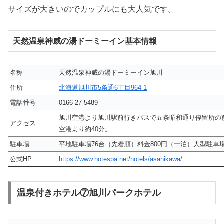
サイズが大きいのでカップルにも大人気です。
天然温泉神威の湯ドーミーイン基本情報
名称
天然温泉神威の湯ドーミーイン旭川
住所
北海道旭川市5条通6丁目964-1
電話番号
0166-27-5489
旭川空港より旭川駅前行きバスで五条昭和通り停留所の
アクセス
空港より約40分。
駐車場
平地駐車場76台（先着順）料金800円（一泊）大型駐車
公式HP
https://www.hotespa.net/hotels/asahikawa/
温泉付きホテル⑦旭川パークホテル