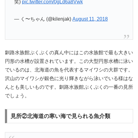
笑)
pic.twitter.com/0gLd6a8Vwk
— く〜ちゃん (@kilenjak)
August 11, 2018
釧路水族館ぷくぷくの真ん中にはこの水族館で最も大きい
円形の水槽が設置されています。この大型円形水槽に泳い
でいるのは、北海道の魚を代表するマイワシの大群です。
沢山のマイワシが銀色に光り輝きながら泳いでいる様はな
んとも美しいものです。釧路水族館ぷくぷくの一番の見所
でしょう。
見所②北海道の寒い海で見られる魚介類