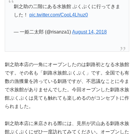
釧之助の二階にある水族館 ぷくぷくに行ってきま
した！
pic.twitter.com/CooL4Lhuz0
— 一姫二太郎 (@risanza1)
August 14, 2018
釧之助本店の一角にオープンしたのは釧路初となる水族館
です。その名も「釧路水族館ぷくぷく」です。全国でも有
数の漁獲量を誇っている釧路ですが、不思議なことに今ま
で水族館がありませんでした。今回オープンした釧路水族
館ぷくぷくは見ても触れても楽しめるのがコンセプトに作
られました。
釧之助本店に来店される際には、見所が沢山ある釧路水族
館ぷくぷくにぜひ一度訪れてみてください。オープンした