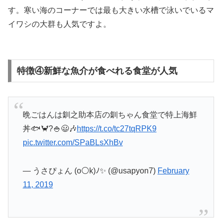
す。寒い海のコーナーでは最も大きい水槽で泳いでいるマ
イワシの大群も人気ですよ。
特徴④新鮮な魚介が食べれる食堂が人気
晩ごはんは釧之助本店の釧ちゃん食堂で特上海鮮
丼🐟🦀?🍚😃🎶
https://t.co/tc27tqRPK9
pic.twitter.com/SPaBLsXhBv
— うさぴょん (o⚪k)ﾉ✨ (@usapyon7)
February
11, 2019