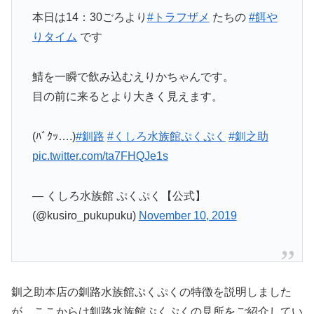
本日は14：30ごろより
#トラフザメ
たちの
#餌や
りタイム
です
鯖を一瞬で飲み込むえりかちゃんです。
目の前に来るとより大きく見えます。
(ﾊﾞｸｯ….)
#釧路
#くしろ水族館ぷくぷく
#釧之助
pic.twitter.com/ta7FHQJe1s
— くしろ水族館 ぷくぷく【公式】
(@kusiro_pukupuku)
November 10, 2019
釧之助本店の釧路水族館ぷくぷくの特徴を説明しました
が、ここからは釧路水族館ぷくぷくの見所をご紹介してい