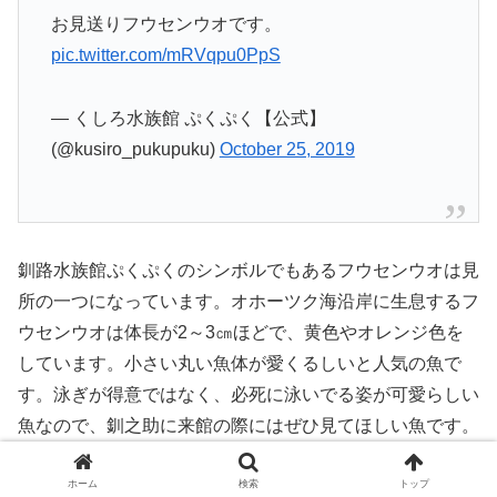
お見送りフウセンウオです。
pic.twitter.com/mRVqpu0PpS
— くしろ水族館 ぷくぷく【公式】
(@kusiro_pukupuku)
October 25, 2019
釧路水族館ぷくぷくのシンボルでもあるフウセンウオは見
所の一つになっています。オホーツク海沿岸に生息するフ
ウセンウオは体長が2～3㎝ほどで、黄色やオレンジ色を
しています。小さい丸い魚体が愛くるしいと人気の魚で
す。泳ぎが得意ではなく、必死に泳いでる姿が可愛らしい
魚なので、釧之助に来館の際にはぜひ見てほしい魚です。
ホーム
検索
トップ
インスタ映えする魚がたくさん！