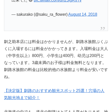
出来てた 😅
pic.twitter.com/dn23igRsYv
— sakurako (@saku_ra_flower)
August 14, 2018
釧之助本店には料金はかかりませんが、釧路水族館ぷくぷ
くに入場するには料金がかかってきます。入場料金は大人
（中学生以上）800円、小学生は400円、幼児は200円と
なっています。3歳未満のお子様は料金無料となります。
釧路水族館の料金は比較的他の水族館より料金が安いです
ね。
【決定版】釧路のおすすめ観光スポット25選！穴場の人
気観光地まで紹介！
北海道の中でも、道北の釧路はとても人気があります。地