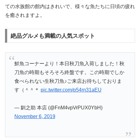
ての水族館の館内はきれいで、様々な魚たちに日頃の疲れ
を癒されますよ。
絶品グルメも満載の人気スポット
鮮魚コーナーより！本日秋刀魚入荷しました！秋
刀魚の時期もそろそろ終盤です。この時期でしか
食べられない生秋刀魚♪ご来店お待ちしておりま
す（＾＾＊
pic.twitter.com/p54rn31aEU
— 釧之助 本店 (@FnM4vpVrPUX0YbH)
November 6, 2019