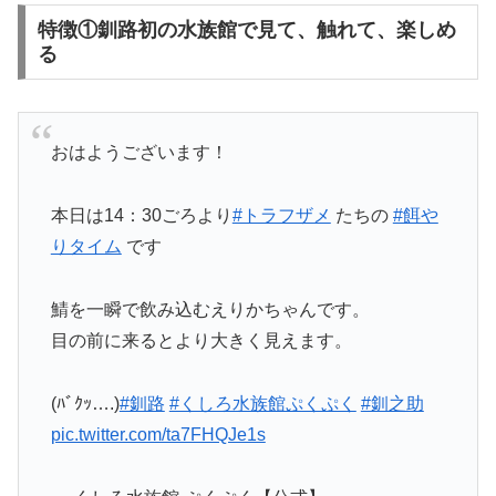
特徴①釧路初の水族館で見て、触れて、楽しめ
る
おはようございます！
本日は14：30ごろより
#トラフザメ
たちの
#餌や
りタイム
です
鯖を一瞬で飲み込むえりかちゃんです。
目の前に来るとより大きく見えます。
(ﾊﾞｸｯ….)
#釧路
#くしろ水族館ぷくぷく
#釧之助
pic.twitter.com/ta7FHQJe1s