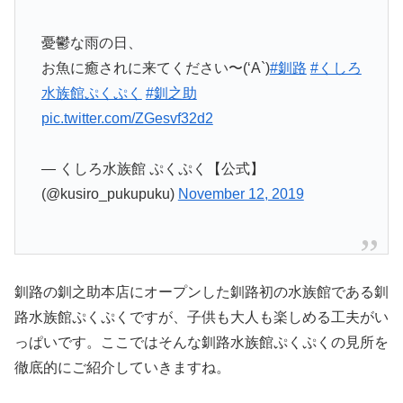
憂鬱な雨の日、
お魚に癒されに来てください〜(‘A`)
#釧路
#くしろ
水族館ぷくぷく
#釧之助
pic.twitter.com/ZGesvf32d2
— くしろ水族館 ぷくぷく【公式】
(@kusiro_pukupuku)
November 12, 2019
釧路の釧之助本店にオープンした釧路初の水族館である釧
路水族館ぷくぷくですが、子供も大人も楽しめる工夫がい
っぱいです。ここではそんな釧路水族館ぷくぷくの見所を
徹底的にご紹介していきますね。