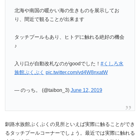
北海や南国の暖かい海の生きものを展示してお
り、間近で観ることが出来ます
タッチプールもあり、ヒトデに触れる絶好の機会
♪
入り口が自動改札なのがgoodでした！
#くしろ水
族館ぷくぷく
pic.twitter.com/vd4W8nxatW
— のっち。 (@taibon_3)
June 12, 2019
釧路水族館ぷくぷくの見所といえば実際に触ることができ
るタッチプールコーナーでしょう。最近では実際に触れる