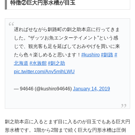
特徴②巨大円形水槽が目玉
遅ればせながら釧路町の釧之助本店に行ってきま
した。“ザッツお魚エンターテイメント”という感
じで、観光客も足を延ばしておみやげを買いに来
たら色々楽しめると思います！
#kushiro
#釧路
#
北海道
#水族館
#釧之助
pic.twitter.com/Anv5mIhLWU
— 94646 (@kushiro94646)
January 14, 2019
釧之助本店に入るとまず目に入るのが目玉でもある巨大円
形水槽です。1階から2階まで続く巨大な円形水槽は圧倒