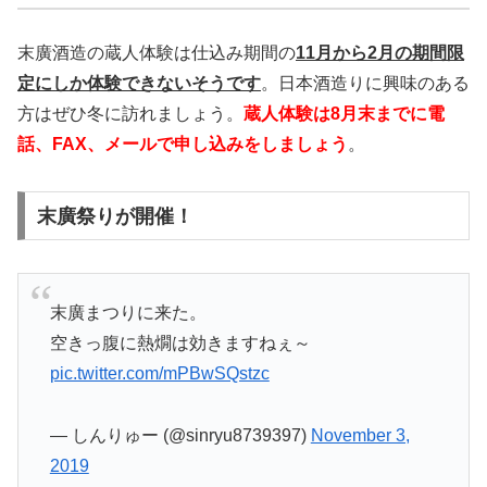
末廣酒造の蔵人体験は仕込み期間の
11月から2月の期間限
定にしか体験できないそうです
。日本酒造りに興味のある
方はぜひ冬に訪れましょう。
蔵人体験は8月末までに電
話、FAX、メールで申し込みをしましょう
。
末廣祭りが開催！
末廣まつりに来た。
空きっ腹に熱燗は効きますねぇ～
pic.twitter.com/mPBwSQstzc
— しんりゅー (@sinryu8739397)
November 3,
2019