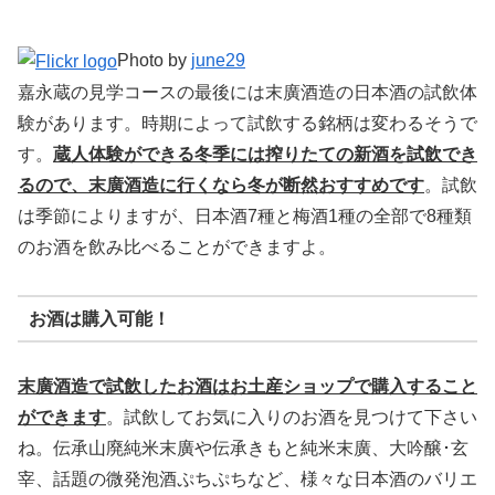
Photo by
june29
嘉永蔵の見学コースの最後には末廣酒造の日本酒の試飲体
験があります。時期によって試飲する銘柄は変わるそうで
す。
蔵人体験ができる冬季には搾りたての新酒を試飲でき
るので、末廣酒造に行くなら冬が断然おすすめです
。試飲
は季節によりますが、日本酒7種と梅酒1種の全部で8種類
のお酒を飲み比べることができますよ。
お酒は購入可能！
末廣酒造で試飲したお酒はお土産ショップで購入すること
ができます
。試飲してお気に入りのお酒を見つけて下さい
ね。伝承山廃純米末廣や伝承きもと純米末廣、大吟醸･玄
宰、話題の微発泡酒ぷちぷちなど、様々な日本酒のバリエ