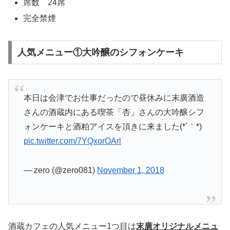
席数 24席
完全禁煙
人気メニュー①大吟醸のシフォンケーキ
本日は会津でお仕事だったので昼休みに末廣酒造
さんの酒蔵内にある喫茶「杏」さんの大吟醸シフ
ォンケーキと酒粕アイスを頂きに来ました(*´｀*)
pic.twitter.com/7YQxorOArl
— zero (@zero081)
November 1, 2018
酒蔵カフェの人気メニュー1つ目は
末廣オリジナルメニュ