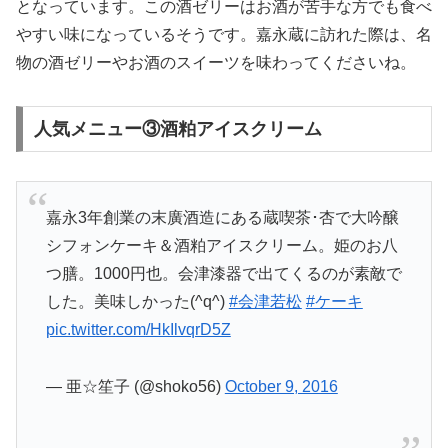
となっています。この酒ゼリーはお酒が苦手な方でも食べ
やすい味になっているそうです。嘉永蔵に訪れた際は、名
物の酒ゼリーやお酒のスイーツを味わってくださいね。
人気メニュー③酒粕アイスクリーム
嘉永3年創業の末廣酒造にある蔵喫茶･杏で大吟醸
シフォンケーキ＆酒粕アイスクリーム。姫のお八
つ膳。1000円也。会津漆器で出てくるのが素敵で
した。美味しかった(^q^)
#会津若松
#ケーキ
pic.twitter.com/HkIlvqrD5Z
— 亜☆笙子 (@shoko56)
October 9, 2016