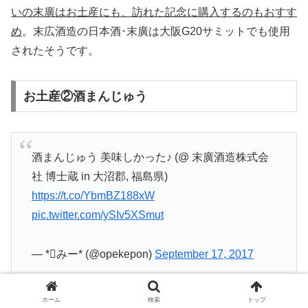
いの末廣はお土産にも、訪れた記念に購入するのもおすす
め
。末広酒造の日本酒･末廣は大阪G20サミットでも使用
されたそうです。
お土産②酒まんじゅう
酒まんじゅう 美味しかった♪ (@ 末廣酒造株式会
社 博士蔵 in 大沼郡, 福島県)
https://t.co/YbmBZ188xW
pic.twitter.com/ySIv5XSmut
— *みー* (@opekepon)
September 17, 2017
ホーム
検索
トップ