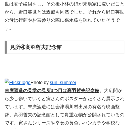
世は養子縁組をし、その後小林の姉が末廣家に嫁いだこと
から、野口英世とは親戚も同然でした。それから
野口英世
の母は行商やお宮参りの際に嘉永蔵を訪れていたそうで
す。
見所④高羽哲夫記念館
Photo by
sun_summer
末廣酒造の見学の見所3つ目は高羽哲夫記念館
。大広間か
ら少し歩いていくと寅さんのポスターがたくさん展示され
ています。末廣酒造には会津湯川村出身の有名な映画監
督、高羽哲夫の記念館として貴重な物が公開されているの
です。寅さんシリーズや幸せの黄色いハンカチや学校な