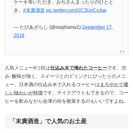
ケーキ等いただき、おぢさんまったりのひとと
き。
#末廣酒造
pic.twitter.com/UC3UoCxJge
— たびあざらし (@ooqihama1)
September 17,
2018
人気メニュー4つ目は
仕込み水で淹れたコーヒー
です。渋
み･酸味が強く、スイーツとのドリンクにぴったりのメニ
ュー。日本酒の仕込み水で入れるコーヒーは
まろやかで優
しい味わいが特徴
です。テイクアウトもできるので、コー
ヒーを飲みながら会津の街を散策するのもいいですよね。
「末廣酒造」で人気のお土産