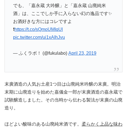
でも、「嘉永蔵 大吟醸」と「嘉永蔵 山廃純米
酒」は、ここでしか手に入らない幻の逸品です✨
お酒好きな方にはコレですよ
❗️
https://t.co/sQmoUMIqUl
pic.twitter.com/ui1xAIhJvu
— ふくラボ！ (@fukulabo)
April 23, 2019
末廣酒造の人気お土産1つ目は山廃純米吟醸の末廣。明治
末期に山廃造りを始めた嘉儀金一郎が末廣酒造の嘉永蔵で
試験醸造しました。その当時から伝わる製法が末廣の山廃
造り。
ほどよい酸味のある山廃純米酒です。
柔らかく上品な味わ