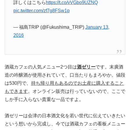
詳しくはこちら
https://t.co/vVGbo9UZNQ
pic.twitter.com/zf7g8FSw1p
— 福島TRIP (@Fukushima_TRIP)
January 13,
2016
酒蔵カフェの人気メニュー2つ目は
酒ゼリー
です。末廣酒
造の吟醸酒が使用されていて、口当たりもまろやか。値段
は530円で、
持ち帰り用もあるのでお土産に購入すること
もできます
。オンライン販売は行っていないので、ここで
しか手に入らない貴重な一品ですよ。
酒ゼリーは会津の日本酒文化を若い世代に伝えていきたい
という想いから完成し、今では酒蔵カフェの看板メニュー