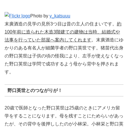
Photo by
y_katsuuu
末廣酒造の見学の見所3つ目は昔の主人の住まいです。
約
100年前に造られた木造3階建ての建物は当時、結婚式や
法事を行っていた部屋へ案内してくれます
。末廣酒造にゆ
かりのある有名人が細菌学者の野口英世です。猪苗代出身
の野口英世は子供の頃の怪我により、左手が使えなくなっ
た野口英世は学問で成功するよう母から背中を押されま
す。
野口英世とのつながりが！
20歳で医師となった野口英世は25歳のときにアメリカ留
学をすることになります。母を残すことにためらいがあっ
たが、その背中を後押ししたのが小林栄。小林栄と野口英