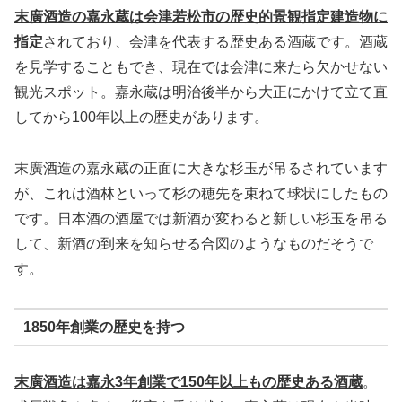
末廣酒造の嘉永蔵は会津若松市の歴史的景観指定建造物に
指定
されており、会津を代表する歴史ある酒蔵です。酒蔵
を見学することもでき、現在では会津に来たら欠かせない
観光スポット。嘉永蔵は明治後半から大正にかけて立て直
してから100年以上の歴史があります。
末廣酒造の嘉永蔵の正面に大きな杉玉が吊るされています
が、これは酒林といって杉の穂先を束ねて球状にしたもの
です。日本酒の酒屋では新酒が変わると新しい杉玉を吊る
して、新酒の到来を知らせる合図のようなものだそうで
す。
1850年創業の歴史を持つ
末廣酒造は嘉永3年創業で150年以上もの歴史ある酒蔵
。