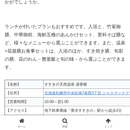
かがでしょうか。
ランチが付いたプランもおすすめです。入浴と、竹篭御
膳、中華御前、海鮮五種のあんかけセット、更科そば膳な
ど、様々なメニューから選ぶことができます。また、温泉
+花遊膳お食事セットは、入浴のほか、すき焼き膳、旬彩
の膳、花のれん－蟹釜飯と旬の味－から選ぶことができま
す。
【名称】
すすきの天然温泉 湯香郷
【住所】
北海道札幌市中央区南7条西3丁目 ジャスマックプラ
【営業時間】
10:00～翌1:00
【アクセス】
地下鉄東豊線「豊水すすきの」駅から徒歩2分
【公式HP】
http://www.toukakyo.jp/
ホーム
検索
トップ
温泉＋湯香郷お食事セット 3,240円～