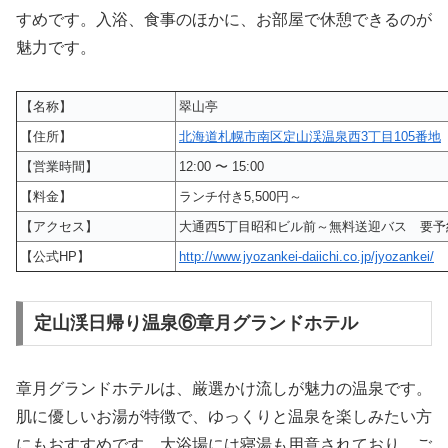
すめです。入浴、食事のほかに、お部屋で休憩できるのが
魅力です。
【名称】
翠山亭
【住所】
北海道札幌市南区定山渓温泉西3丁目105番地
【営業時間】
12:00 〜 15:00
【料金】
ランチ付き5,500円～
【アクセス】
大通西5丁目昭和ビル前～無料送迎バス 要予
【公式HP】
http://www.jyozankei-daiichi.co.jp/jyozankei/
定山渓日帰り温泉⑥章月グランドホテル
章月グランドホテルは、厳選かけ流しが魅力の温泉です。
肌に優しいお湯が特徴で、ゆっくりと温泉を楽しみたい方
にもおすすめです。大浴場には寝湯も用意されており、ご