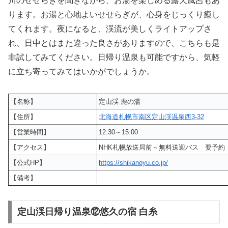
川のせせらぎを聞きながら、お湯を楽しめる露天風呂もあ
ります。お湯と心地よいせせらぎが、心身をじっくり癒し
てくれます。夜になると、渓流が美しくライトアップさ
れ、日中とはまた違った良さがありますので、こちらも是
非試してみてください。日帰り温泉も可能ですから、気軽
に立ち寄ってみてはいかがでしょうか。
【名称】
定山渓 鹿の湯
【住所】
北海道札幌市南区定山渓温泉西3-32
【営業時間】
12:30～15:00
【アクセス】
NHK札幌放送局前～無料送迎バス 要予約
【公式HP】
https://shikanoyu.co.jp/
【備考】
定山渓日帰り温泉⑫悠久の宿 白糸