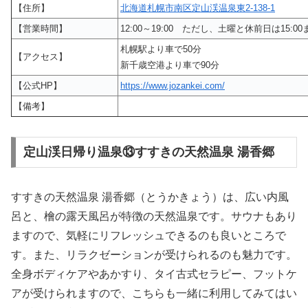
【住所】
北海道札幌市南区定山渓温泉東2-138-1
【営業時間】
12:00～19:00 ただし、土曜と休前日は15:00
札幌駅より車で50分
【アクセス】
新千歳空港より車で90分
【公式HP】
https://www.jozankei.com/
【備考】
定山渓日帰り温泉⑬すすきの天然温泉 湯香郷
すすきの天然温泉 湯香郷（とうかきょう）は、広い内風
呂と、檜の露天風呂が特徴の天然温泉です。サウナもあり
ますので、気軽にリフレッシュできるのも良いところで
す。また、リラクゼーションが受けられるのも魅力です。
全身ボディケアやあかすり、タイ古式セラピー、フットケ
アが受けられますので、こちらも一緒に利用してみてはい