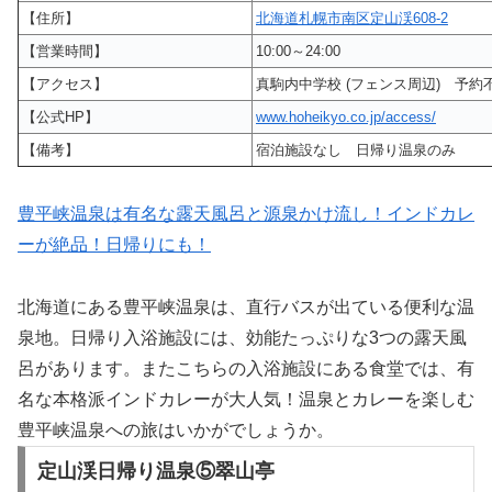
【住所】
北海道札幌市南区定山渓608-2
【営業時間】
10:00～24:00
【アクセス】
真駒内中学校 (フェンス周辺) 予
【公式HP】
www.hoheikyo.co.jp/access/
【備考】
宿泊施設なし 日帰り温泉のみ
豊平峡温泉は有名な露天風呂と源泉かけ流し！インドカレ
ーが絶品！日帰りにも！
北海道にある豊平峡温泉は、直行バスが出ている便利な温
泉地。日帰り入浴施設には、効能たっぷりな3つの露天風
呂があります。またこちらの入浴施設にある食堂では、有
名な本格派インドカレーが大人気！温泉とカレーを楽しむ
豊平峡温泉への旅はいかがでしょうか。
定山渓日帰り温泉⑤翠山亭