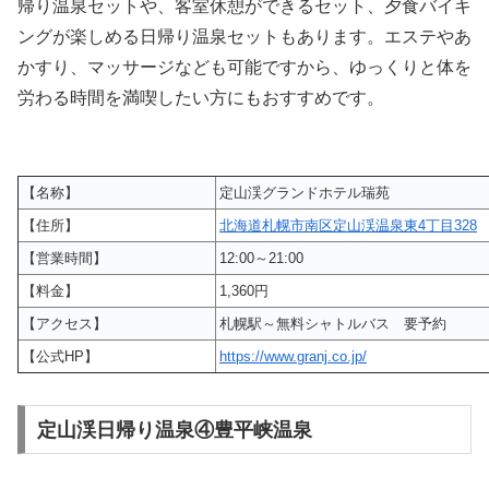
帰り温泉セットや、客室休憩ができるセット、夕食バイキ
ングが楽しめる日帰り温泉セットもあります。エステやあ
かすり、マッサージなども可能ですから、ゆっくりと体を
労わる時間を満喫したい方にもおすすめです。
【名称】
定山渓グランドホテル瑞苑
【住所】
北海道札幌市南区定山渓温泉東4丁目328
【営業時間】
12:00～21:00
【料金】
1,360円
【アクセス】
札幌駅～無料シャトルバス 要予約
【公式HP】
https://www.granj.co.jp/
定山渓日帰り温泉④豊平峡温泉