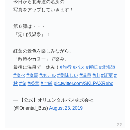
今日から北海道の名所の
写真をアップしていきます！
第６弾は・・・
『定山渓温泉』！
紅葉の景色を楽しみながら、
「散策やカヌー」で楽み、
最後に温泉で一休み！
#旅行
#バス
#運転
#北海道
#食べ
#食事
#ホテル
#美味しい
#温泉
#山
#紅葉
#
秋
#旬
#松茸
#ご飯
pic.twitter.com/SKLPAXRebc
— 【公式】オリエンタルバス株式会社
(@Oriental_Bus)
August 23, 2019