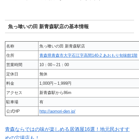
魚っ喰いの田 新青森駅店の基本情報
名称
魚っ喰いの田 新青森駅店
住所
青森県青森市大字石江字高間140-2 あおもり旬味館1階
営業時間
10：00～21：00
定休日
無休
料金
1,000円～1,999円
アクセス
新青森駅から86m
駐車場
有
公式HP
http://aomori-den.jp/
青森ならではの味が楽しめる居酒屋16選！地元民おすす
めの穴場店も！