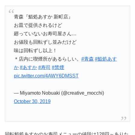
青森『鮨処あすか 新町店』
お皿で提供されるけど
廻っていないお寿司屋さん…
お値段も回転ずし並みだけど
味は回転ずし以上！
＊店内に喫煙所があるらしい。
#青森
#鮨処あす
か
#あすか
#寿司
#禁煙
pic.twitter.com/4AWY6DMSST
— Miyamoto Nobuaki (@creative_mocchi)
October 30, 2019
回転鮨処あすかのお寿司メニューの値段は128円～ありた