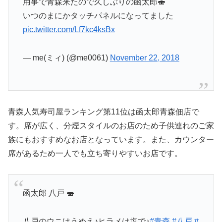
用事で青森来たので久しぶりの函太郎🍣
いつのまにかタッチパネルになってました
pic.twitter.com/Lf7kc4ksBx
— me(ミィ) (@me0061)
November 22, 2018
青森人気寿司屋ランキング第11位は函太郎青森佃店で
す。席が広く、分煙スタイルのお店のため子供連れのご家
族にもおすすめなお店となっています。また、カウンター
席があるため一人でも立ち寄りやすいお店です。
函太郎 八戸 🍣
八戸のウニはうめえ♪ヒラメは塩で♪
#青森
#八戸
#