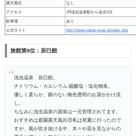
露天風呂
なし
アクセス
JR浅虫温泉駅から徒歩2分
駐車場
あり
公式サイト
http://www.satuki-oyaji.jp/index.php
旅館第9位：辰巳館
浅虫温泉 辰巳館。
ナトリウム・カルシウム‐硫酸塩・塩化物泉。
優しく柔らか、癖のない無色透明のお湯がかけ流
し。
ちなみに浅虫温泉の源泉は一元管理されてます。
おすすめは庭園露天風呂😊私は初夏に行ったので
すが、風が吹き抜ける中、木々や花を見ながらの