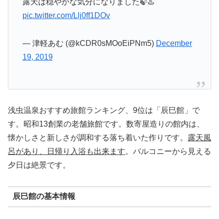
露天は穏やかな気分になりました🍃♨️
pic.twitter.com/Llj0ff1DOv
— 津軽あむ (@kCDR0sMOoEiPNm5)
December
19, 2019
浅虫温泉おすすめ旅館ランキング、9位は「辰巳館」で
す。昭和13創業の老舗旅館です。数寄屋造りの館内は、
懐かしさと新しさが調和する落ち着いた作りです。
露天風
呂があり、日帰り入浴も出来ます
。バルコニーから見える
夕日は絶景です。
辰巳館の基本情報