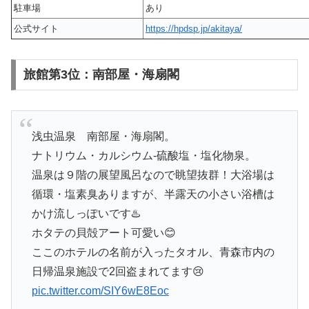
駐車場
あり
公式サイト
https://hpdsp.jp/akitaya/
旅館第3位：南部屋・海扇閣
浅虫温泉 南部屋・海扇閣。
ナトリウム・カルシウム‐硫酸塩・塩化物泉。
温泉は９階の展望風呂なので眺望抜群！大浴場は
循環・塩素臭ありますが、半露天の小さい浴槽は
かけ流しっぽいです♨️
ホタテの貝殻アート可愛い😊
ここのホテルの名前が入ったタオル、青森市内の
日帰温泉施設で2回盗まれてます😢
pic.twitter.com/SIY6wE8Eoc