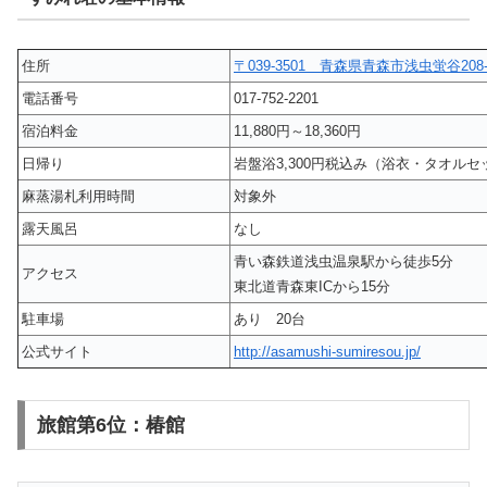
住所
〒039-3501 青森県青森市浅虫蛍谷208-
電話番号
017-752-2201
宿泊料金
11,880円～18,360円
日帰り
岩盤浴3,300円税込み（浴衣・タオルセ
麻蒸湯札利用時間
対象外
露天風呂
なし
青い森鉄道浅虫温泉駅から徒歩5分
アクセス
東北道青森東ICから15分
駐車場
あり 20台
公式サイト
http://asamushi-sumiresou.jp/
旅館第6位：椿館