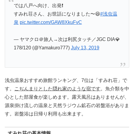
では八戸へ向け、出発❗️
すみれ荘さん、お世話になりました〜😆
#浅虫温
泉
pic.twitter.com/GAW8XkuFvC
— ヤマクロ＠旅人→次は利尻タッチ／JGC DIA💎
178/120 (@Yamakuro777)
July 13, 2019
浅虫温泉おすすめ旅館ランキング、7位は「すみれ荘」で
す。
こぢんまりとした隠れ家のような宿です
。魚介類を中
心とした部屋食が楽しめます。露天風呂はありませんが、
源泉掛け流しの温泉と天然ラジウム鉱石の岩盤浴がありま
す。岩盤浴は日帰り利用も出来ます。
すみれ荘の基本情報