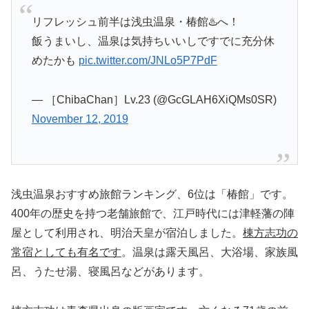
リフレッシュ前半は浅虫温泉・椿館♨️へ！
飯うまいし、温泉は気持ちいいしですでに充分休
めたかも
pic.twitter.com/JNLo5P7PdF
— ［ChibaChan］Lv.23 (@GcGLAH6XiQMs0SR)
November 12, 2019
浅虫温泉おすすめ旅館ランキング、6位は「椿館」です。
400年の歴史を持つ老舗旅館で、江戸時代には津軽藩の陣
屋として利用され、明治天皇が宿泊しました。
棟方志功の
常宿としても有名です
。温泉は露天風呂、大浴場、家族風
呂、うたせ湯、寝風呂などがあります。