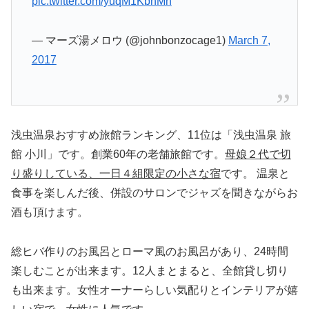
pic.twitter.com/yuqM1KbhMh
— マーズ湯メロウ (@johnbonzocage1)
March 7,
2017
浅虫温泉おすすめ旅館ランキング、11位は「浅虫温泉 旅
館 小川」です。創業60年の老舗旅館です。
母娘２代で切
り盛りしている、一日４組限定の小さな宿
です。 温泉と
食事を楽しんだ後、併設のサロンでジャズを聞きながらお
酒も頂けます。
総ヒバ作りのお風呂とローマ風のお風呂があり、24時間
楽しむことが出来ます。12人まとまると、全館貸し切り
も出来ます。女性オーナーらしい気配りとインテリアが嬉