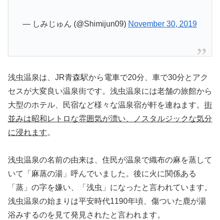
— しみじゅん (@Shimijun09)
November 30, 2019
浅虫温泉は、JR青森駅から電車で20分、車で30分とアク
セスが大変良い温泉街です。浅虫温泉には老舗の旅館から
大型のホテル、民宿など様々な温泉宿が軒を連ねます。
街
並みは昭和レトロな雰囲気が漂い、ノスタルジックな気分
に浸れます
。
浅虫温泉の名前の由来は、住民が温泉で織布の麻を蒸して
いて「麻蒸の湯」呼んでいました。後に火に関係ある
「蒸」の字を嫌い、「浅虫」になったと言われています。
浅虫温泉の始まりは平安時代1190年頃、傷ついた鹿が湯
浴みするのを見て発見されたと言われます。