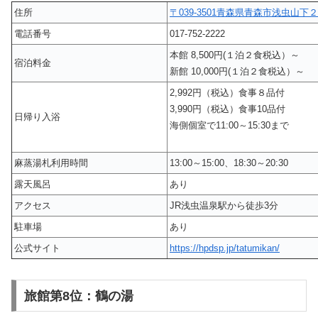
住所
〒039-3501青森県青森市浅虫山下
電話番号
017-752-2222
本館 8,500円(１泊２食税込）～
宿泊料金
新館 10,000円(１泊２食税込）～
2,992円（税込）食事８品付
3,990円（税込）食事10品付
日帰り入浴
海側個室で11:00～15:30まで
麻蒸湯札利用時間
13:00～15:00、18:30～20:30
露天風呂
あり
アクセス
JR浅虫温泉駅から徒歩3分
駐車場
あり
公式サイト
https://hpdsp.jp/tatumikan/
旅館第8位：鶴の湯