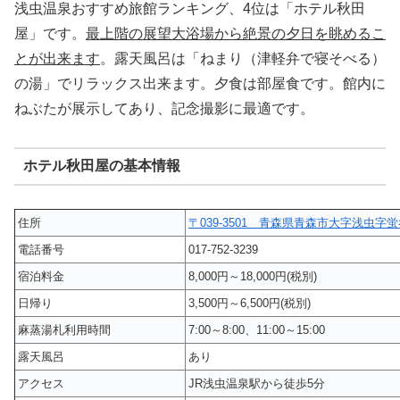
浅虫温泉おすすめ旅館ランキング、4位は「ホテル秋田
屋」です。
最上階の展望大浴場から絶景の夕日を眺めるこ
とが出来ます
。露天風呂は「ねまり（津軽弁で寝そべる）
の湯」でリラックス出来ます。夕食は部屋食です。館内に
ねぶたが展示してあり、記念撮影に最適です。
ホテル秋田屋の基本情報
住所
〒039-3501 青森県青森市大字浅虫字蛍谷
電話番号
017-752-3239
宿泊料金
8,000円～18,000円(税別)
日帰り
3,500円～6,500円(税別)
麻蒸湯札利用時間
7:00～8:00、11:00～15:00
露天風呂
あり
アクセス
JR浅虫温泉駅から徒歩5分