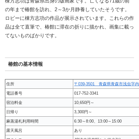
棟方志功は青森県出身の版画家です。亡くなる71歳の前
の年まで椿館を訪れ、2～3か月静養していたそうです。
ロビーに棟方志功の作品が展示されています。これらの作
品は全て直筆で、椿館に滞在の折りに描かれ、画集に載っ
てないものばかりです。
椿館の基本情報
住所
〒039-3501 青森県青森市浅虫字内
電話番号
017-752-3341
宿泊料金
10,650円～
日帰り
3,300円～
麻蒸湯札利用時間
6:30～8:00、13:00～15:00
露天風呂
あり