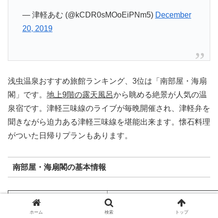
— 津軽あむ (@kCDR0sMOoEiPNm5)
December
20, 2019
浅虫温泉おすすめ旅館ランキング、3位は「南部屋・海扇
閣」です。
地上9階の露天風呂
から眺める絶景が人気の温
泉宿です。津軽三味線のライブが毎晩開催され、津軽弁を
聞きながら迫力ある津軽三味線を堪能出来ます。懐石料理
がついた日帰りプランもあります。
南部屋・海扇閣の基本情報
住所
〒039-3501 青森県青森市大字浅虫字
電話番号
017-752-4411
ホーム
検索
トップ