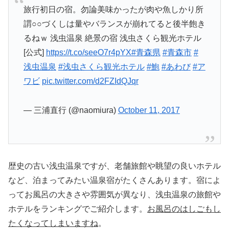
旅行初日の宿。勿論美味かったが肉や魚しかり所
謂○○づくしは量やバランスが崩れてると後半飽き
るねｗ 浅虫温泉 絶景の宿 浅虫さくら観光ホテル
[公式]
https://t.co/seeO7r4pYX
#青森県
#青森市
#
浅虫温泉
#浅虫さくら観光ホテル
#鮑
#あわび
#ア
ワビ
pic.twitter.com/d2FZIdQJqr
— 三浦直行 (@naomiura)
October 11, 2017
歴史の古い浅虫温泉ですが、老舗旅館や眺望の良いホテル
など、泊まってみたい温泉宿がたくさんあります。宿によ
ってお風呂の大きさや雰囲気が異なり、浅虫温泉の旅館や
ホテルをランキングでご紹介します。
お風呂のはしごもし
たくなってしまいますね
。