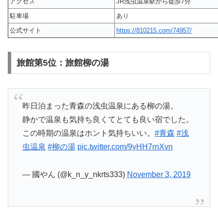
アクセス
JR浅虫温泉駅から徒歩7分
駐車場
あり
公式サイト
https://810215.com/74957/
旅館第5位：旅館柳の湯
昨日泊まった青森の浅虫温泉にある柳の湯。
静かで温泉も気持ち良くてとても良い宿でした。
この時期の温泉はホント気持ちいい。
#青森
#浅
虫温泉
#柳の湯
pic.twitter.com/9yHH7rnXvn
— 國やん (@k_n_y_nkrts333)
November 3, 2019