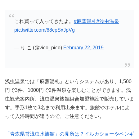
これ買って入ってきたよ。
#麻蒸湯札
#浅虫温泉
pic.twitter.com/68cpSxJpVg
— り こ (@vico_pico)
February 22, 2019
浅虫温泉では「麻蒸湯札」というシステムがあり、1,500
円で3件、1000円で2件温泉を楽しむことができます。浅
虫観光案内所、浅虫温泉旅館組合加盟施設で販売していま
す。手形1枚で3名まで利用出来ます。旅館やホテルによ
って入浴時間が違うので、ご注意ください。
「青森県営浅虫水族館」の見所は？イルカショーやペンギ