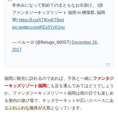
冬休みになって初めてのまともなお出掛け。 (@
ファンタジーキッズリゾート 福岡 in 糟屋郡, 福岡
県)
https://t.co/XTIKwKT6ed
pic.twitter.com/REx5YzK2nv
— ベルーガ (@Beluga_600ST)
December 26,
2017
福岡に観光に訪れるのであれば、子供と一緒に
ファンタジ
ーキッズリゾート福岡
にも足を運んでみてはどうでしょう
か。ファンタジーキッズリゾート福岡は雨の日でも楽しめ
る屋内の遊び場で、キッズサーキットや広いスペースにあ
る
ふわふわな遊具が人気
となっています。