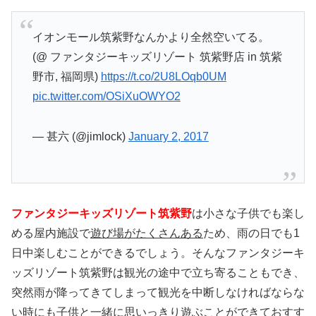
イオンモール筑紫野なんかより全然空いてる。
(@ ファンタジーキッズリゾート 筑紫野店 in 筑紫
野市, 福岡県)
https://t.co/2U8LOqb0UM
pic.twitter.com/OSiXuOWYO2
— 甚六 (@jimlock)
January 2, 2017
ファンタジーキッズリゾート筑紫野
は小さな子供でも楽し
める屋内施設で
遊び場がたくさんある
ため、雨の日でも1
日中楽しむことができるでしょう。そんなファンタジーキ
ッズリゾート筑紫野は観光の途中で立ち寄ることもでき、
突然雨が降ってきてしまって観光を中断しなければならな
い時にも子供と一緒に思いっきり遊ぶことができておすす