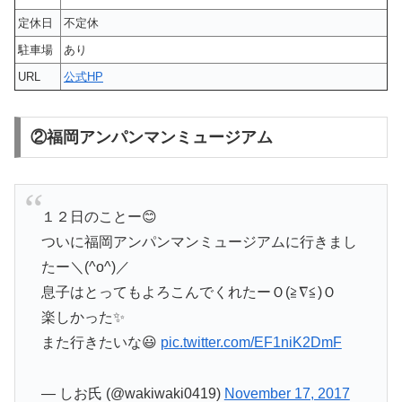
定休日
不定休
駐車場
あり
URL
公式HP
②福岡アンパンマンミュージアム
１２日のことー😊
ついに福岡アンパンマンミュージアムに行きまし
たー＼(^o^)／
息子はとってもよろこんでくれたーＯ(≧∇≦)Ｏ
楽しかった✨
また行きたいな😃
pic.twitter.com/EF1niK2DmF
— しお氏 (@wakiwaki0419)
November 17, 2017