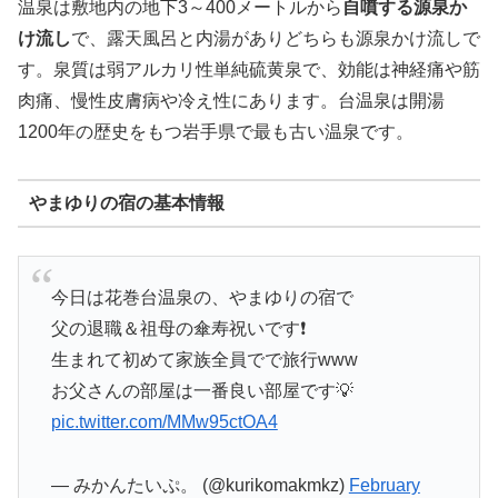
温泉は敷地内の地下3～400メートルから
自噴する源泉か
け流し
で、露天風呂と内湯がありどちらも源泉かけ流しで
す。泉質は弱アルカリ性単純硫黄泉で、効能は神経痛や筋
肉痛、慢性皮膚病や冷え性にあります。台温泉は開湯
1200年の歴史をもつ岩手県で最も古い温泉です。
やまゆりの宿の基本情報
今日は花巻台温泉の、やまゆりの宿で
父の退職＆祖母の傘寿祝いです❗️
生まれて初めて家族全員でで旅行www
お父さんの部屋は一番良い部屋です💡
pic.twitter.com/MMw95ctOA4
— みかんたいぷ。 (@kurikomakmkz)
February