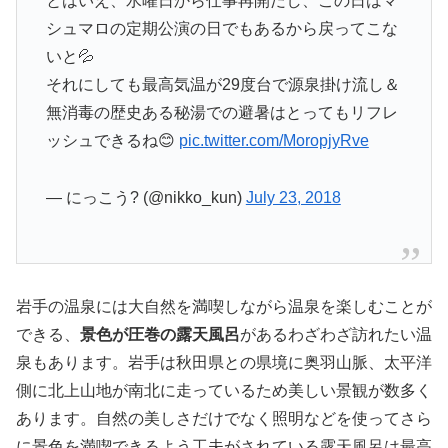
とはいえ、水曜日から仕事再開だし、この日はマ
シュマロの定期公演の日でもあるから戻ってこな
いと💦
それにしても最高気温が29度台で源泉掛け流し＆
無消毒の歴史ある秘湯での避暑はとってもリフレ
ッシュできるね😊
pic.twitter.com/MoropjyRve
— にっこう? (@nikko_kun)
July 23, 2018
岩手の温泉には大自然を満喫しながら温泉を楽しむことが
できる、
景色が圧巻の露天風呂
があるわざわざ訪れたい温
泉もあります。岩手は秋田県との県境に奥羽山脈、太平洋
側に北上山地が南北に走っているため美しい景観が数多く
あります。自然の美しさだけでなく照明などを使ってさら
に景色を満喫できるよう工夫がされている露天風呂は最高