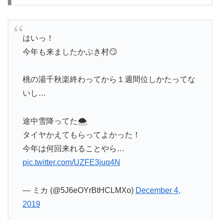
はいっ！
今年も来ましたかぶき村😏
桃の湯千秋楽終わってから１週間位しかたってな
いし…
途中雪降ってた🌨️
タイヤかえてもらってよかった！
今年は何回来れることやら…
pic.twitter.com/UZFE3juq4N
— ミカ (@5J6eOYrBtHCLMXo)
December 4,
2019