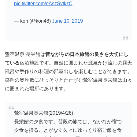
pic.twitter.com/eAszSvtkzC
— kon (@kon48)
June 10, 2019
鶯宿温泉 長栄館は
昔ながらの日本旅館の良さを大切にし
ている
宿泊施設です。自然に囲まれた源泉かけ流しの露天
風呂や手作りの料理の部屋出しを楽しむことができます。
盛岡の奥座敷にひっそりとたたずむ鶯宿温泉長栄館は山々
に囲まれた場所にあります。
鶯宿温泉長栄館(2019/4/26)
長栄館の夕食です。普段の旅では、なかなか宿で
夕食を摂ることがなく久々にゆっくり宿ご飯を食