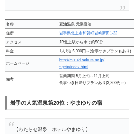
名称
夏油温泉 元湯夏油
住所
岩手県北上市和賀町岩崎新田1-22
アクセス
JR北上駅から車で約50分
料金
1人1泊 5,000円～(食事つきプランもあり)
http://mizuki.sakura.ne.jp/
ホームページ
~geto/index.html
営業期間 5月上旬～11月上旬
備考
食事つき日帰りプランあり(3,300円～)
岩手の人気温泉第20位：やまゆりの宿
【わたらせ温泉 ホテルやまゆり】