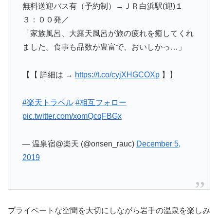
無料送迎バス有（予約制）→ＪＲ白浜駅(迎)１
３：００発／
「家族風呂、大露天風呂が旅の疲れを癒してくれ
ました。食事も品数が豊富で、おいしかっ…」
【【 詳細は →
https://t.co/cyjXHGCOXp
】】
#楽天トラベル
#相互フォロー
pic.twitter.com/xomQcqFBGx
— 温泉宿@楽天 (@onsen_rauc)
December 5,
2019
プライベートな空間を大切にしながら岩手の温泉を楽しみ