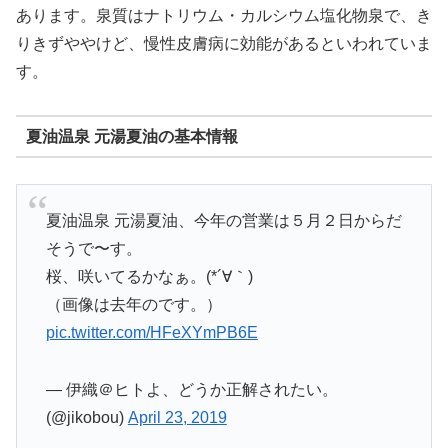
あります。泉質はナトリウム・カルシウム塩化物泉で、き
りきずややけど、慢性皮膚病に効能があるといわれていま
す。
夏油温泉 元湯夏油の基本情報
夏油温泉 元湯夏油、今年の営業は５月２日からだ
そうで〜す。
桜、咲いてるかなぁ。(*´∀｀)
（画像は去年のです。）
pic.twitter.com/HFeXYmPB6E
— 伊織＠ヒトよ、どうか正解されたい。
(@jikobou)
April 23, 2019