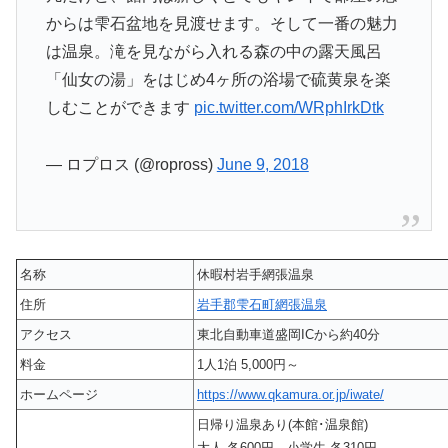
からは雫石盆地を見渡せます。そして一番の魅力
は温泉。滝を見ながら入れる森の中の露天風呂
「仙女の湯」をはじめ4ヶ所の浴場で硫黄泉を楽
しむことができます
pic.twitter.com/WRphIrkDtk
— ロプロス (@ropross)
June 9, 2018
名称
休暇村岩手網張温泉
住所
岩手郡雫石町網張温泉
アクセス
東北自動車道盛岡ICから約40分
料金
1人1泊 5,000円～
ホームページ
https://www.qkamura.or.jp/iwate/
日帰り温泉あり(本館･温泉館)
大人 各600円、小学生 各310円