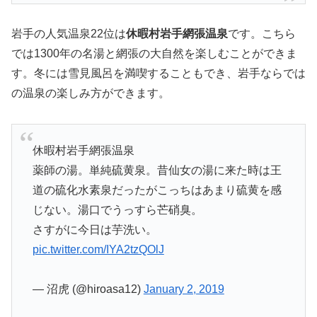
岩手の人気温泉22位は
休暇村岩手網張温泉
です。こちら
では1300年の名湯と網張の大自然を楽しむことができま
す。冬には雪見風呂を満喫することもでき、岩手ならでは
の温泉の楽しみ方ができます。
休暇村岩手網張温泉
薬師の湯。単純硫黄泉。昔仙女の湯に来た時は王
道の硫化水素泉だったがこっちはあまり硫黄を感
じない。湯口でうっすら芒硝臭。
さすがに今日は芋洗い。
pic.twitter.com/IYA2tzQOlJ
— 沼虎 (@hiroasa12)
January 2, 2019