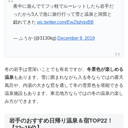
夜中に遊んでてフッ軽でルーレットしたら岩手だ
ったから5人で急に旅行行って雪と温泉と洞窟と
戯れてきた
pic.twitter.com/EwZtqhgsBB
— ふうか (@3130kg)
December 8, 2019
冬の岩手は雪深いことでも有名ですが、
冬景色が楽しめる
温泉
もあります。雪に囲まれながら入る冬ならではの露天
風呂や、内湯の大きな窓を通して冬の雪景色を堪能できる
温泉施設もあります。東北地方ならではの冬の温泉の楽し
み方ができます。
岩手のおすすめ日帰り温泉＆宿TOP22！
【22~15位】