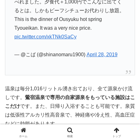
べれました。夕食代＋1,000円でこんなに出てく
るとは。しかもビーフシチューお代わりし放題。
This is the dinner of Ousyuku hot spring
Tyoueikan. It was a very nice price.
pic.twitter.com/xkTNk0SaCy
— @こば (@shinanomaru1900)
April 28, 2019
温泉は毎分1,016リットル湧き出ており、全て源泉かけ流
しです。
鶯宿温泉で専用の自家源泉をもっている施設はこ
こだけ
です。また、日帰り入浴することも可能です。泉質
は低張性アルカリ性高音泉で、神経痛や冷え性、高血圧症
などに効能があります。
ホーム
検索
トップ