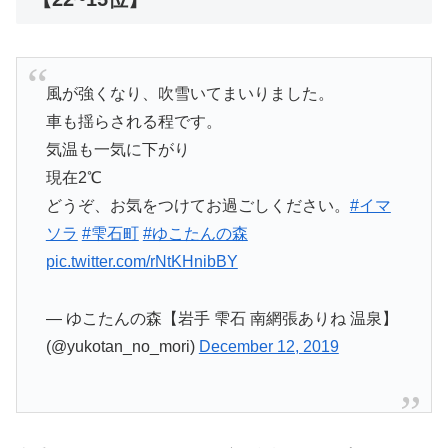
風が強くなり、吹雪いてまいりました。
車も揺らされる程です。
気温も一気に下がり
現在2℃
どうぞ、お気をつけてお過ごしください。
#イマ
ソラ
#雫石町
#ゆこたんの森
pic.twitter.com/rNtKHnibBY
— ゆこたんの森【岩手 雫石 南網張ありね 温泉】
(@yukotan_no_mori)
December 12, 2019