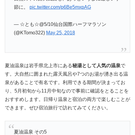
節に。
pic.twitter.com/p6Be5mxpAG
— ☆とも☆@5/10仙台国際ハーフマラソン
(@KTomo322)
May 25, 2018
夏油温泉は岩手県北上市にある
秘湯として人気の温泉
で
す。大自然に囲まれた露天風呂や7つのお湯が湧き出る温
泉があることで有名です。利用できる期間が決まってお
り、5月初旬から11月中旬なので事前に確認をとることを
おすすめします。日帰り温泉と宿泊の両方で楽しむことが
できます。ぜひ宿泊旅行で訪れてみてください。
夏油温泉 その5