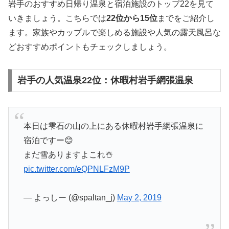
岩手のおすすめ日帰り温泉と宿泊施設のトップ22を見て
いきましょう。こちらでは
22位から15位
までをご紹介し
ます。家族やカップルで楽しめる施設や人気の露天風呂な
どおすすめポイントもチェックしましょう。
岩手の人気温泉22位：休暇村岩手網張温泉
本日は雫石の山の上にある休暇村岩手網張温泉に
宿泊ですー😊
まだ雪ありますよこれ☃️
pic.twitter.com/eQPNLFzM9P
— よっしー (@spaltan_j)
May 2, 2019