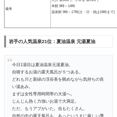
本館 8時～14時
備考
温泉館 9時～17時(土・日・祝は18時まで)
岩手の人気温泉21位：夏油温泉 元湯夏油
今日1湯目は夏油温泉元湯夏油。
自噴するお湯の露天風呂が５つある。
どれも川と新緑の渓谷美を眺めながら気持ちの良
い湯あみ。
まずは女性専用時間帯の大湯へ。
じんじん熱く力強いお湯で大満足。
ただ、もうアブがいた。虫もたくさん。
自然の中の露天風呂も、あっというまに厳しい季