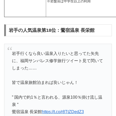
※岩盤浴は中学生以上の利用
岩手の人気温泉第18位：鶯宿温泉 長栄館
岩手行くなら良い温泉入りたいと思ってた矢先
に、福岡サンパレス修学旅行ツイート見て閃いて
しまった……
皆で温泉旅館泊まれば良いじゃん！
” 国内で約1％と言われる、源泉100％掛け流し温
泉 “
鶯宿温泉 長栄館
https://t.co/r8TtZDedZ3