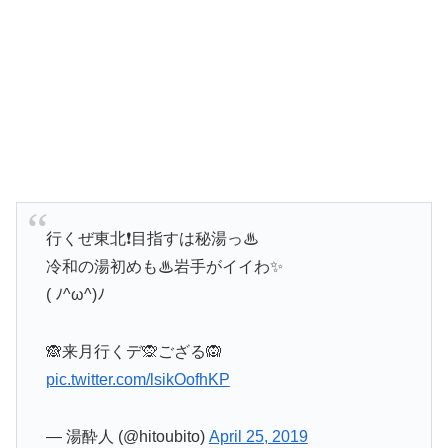
行くぜ東北❗目指すは秘湯っ♨
冷和の湯初めも♨岩手がイイわ✨
( ﾉ^ω^)ﾉ
🙈来月行くデ🙊ござる🙉
pic.twitter.com/lsikOofhKP
— 湯酔人 (@hitoubito)
April 25, 2019