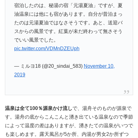
宿泊したのは、秘湯の宿「元湯夏油」ですが、夏
油温泉には他にも宿があります。自分が昔泊まっ
たのは元湯夏油ではなさそうです。あと、送迎バ
スからの風景です。紅葉が未だ終わって無さそう
でいい風景でした。
pic.twitter.com/VDMnDZEUph
— ミルヨ18 (@20_sindai_583)
November 10,
2019
温泉は全て100％源泉かけ流し
で、湯舟そのものが源泉で
す。湯舟の底からこんこんと湧き出ている温泉なので季節
によって温度の差はありますが、湧きたての温泉がいつで
も楽しめます。露天風呂が5か所、内湯が男女2か所ずつ