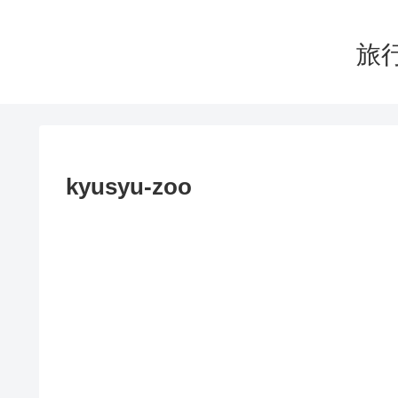
旅行
kyusyu-zoo