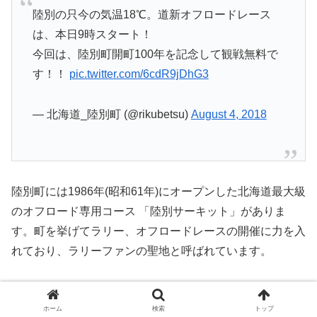
陸別の只今の気温18℃。道新オフロードレース
は、本日9時スタート！
今回は、陸別町開町100年を記念して観戦無料で
す！！
pic.twitter.com/6cdR9jDhG3
— 北海道_陸別町 (@rikubetsu)
August 4, 2018
陸別町には1986年(昭和61年)にオープンした北海道最大級
のオフロード専用コース 「陸別サーキット」がありま
す。町を挙げてラリー、オフロードレースの開催に力を入
れており、ラリーファンの聖地と呼ばれています。
現在ではＡＰＲＣ・ラリー北海道や北海道シリーズ戦の会
場となっていて、春から秋にかけていくつものレースが開
ホーム
検索
トップ