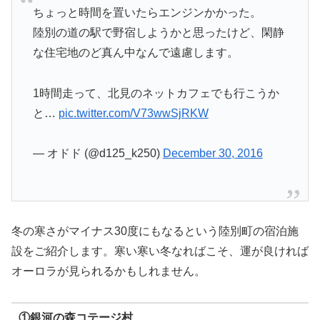
ちょっと時間を置いたらエンジンかかった。
陸別の道の駅で野宿しようかと思ったけど、閑静
な住宅地のど真ん中なんで遠慮します。
1時間走って、北見のネットカフェでも行こうか
と…
pic.twitter.com/V73wwSjRKW
— オドド (@d125_k250)
December 30, 2016
冬の寒さがマイナス30度にもなるという陸別町の宿泊施
設をご紹介します。寒い寒い冬なればこそ、運が良ければ
オーロラが見られるかもしれません。
①銀河の森コテージ村