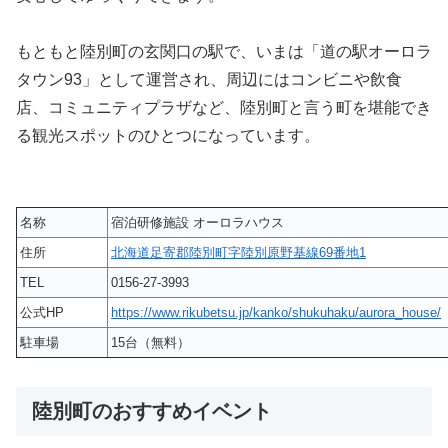
もともと陸別町の玄関口の駅で、いまは「道の駅オーロラ
タウン93」として運営され、周辺にはコンビニや飲食
店、コミュニティプラザなど、陸別町と言う町を堪能でき
る観光スポットのひとつになっています。
名称
宿泊研修施設 オーロラハウス
住所
北海道足寄郡陸別町字陸別原野基線69番地1
TEL
0156-27-3993
公式HP
https://www.rikubetsu.jp/kanko/shukuhaku/aurora_house/
駐車場
15台（無料）
陸別町のおすすめイベント