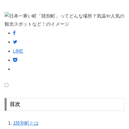
LINE
目次
1
陸別町とは