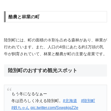
酪農と林業の町
陸別町には、町の面積の８割を占める森林があり、林業が
行われています。また、人口の4倍にあたる約1万頭の乳
牛が飼育されていて、林業と酪農が町の主要な産業です。
陸別町のおすすめ観光スポット
もう冬になるなぁー
冬は恐ろしく冷える陸別町。
#北海道
#陸別町
#鉄ちゃん
pic.twitter.com/SxwpkjqZ2e