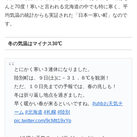
んと70度！寒いと言われる北海道の中でも特に寒く、平
均気温の統計からも実証された「日本一寒い町」なので
す。
冬の気温はマイナス30℃
とにかく寒い３連休になりました。
陸別町は、９日(土)に－３１．８℃を観測！
ただ、１０日先までの予報では、春の兆しも！
冬は折り返し地点を過ぎました。
早く暖かい春が来るといいですね。
#uhbお天気チ
ーム
#北海道
#札幌
#陸別
pic.twitter.com/9cMtt19xYp