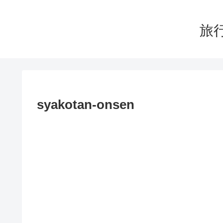
旅行
syakotan-onsen