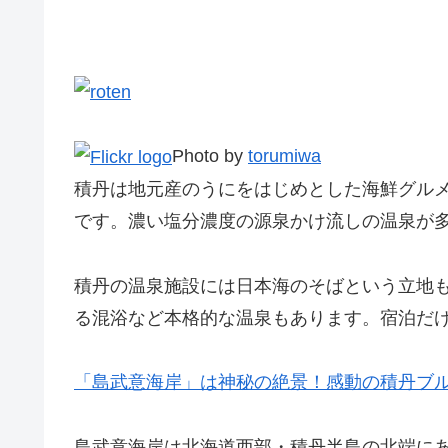
Photo by
torumiwa
積丹は地元産のうにをはじめとした海鮮グル
です。濃い塩分濃度の源泉かけ流しの温泉が
積丹の温泉施設には日本海のそばという立地
る混浴など本格的な温泉もあります。宿泊だ
「島武意海岸」は神秘の絶景！感動の積丹ブ
島武意海岸は北海道西部・積丹半島の北端に