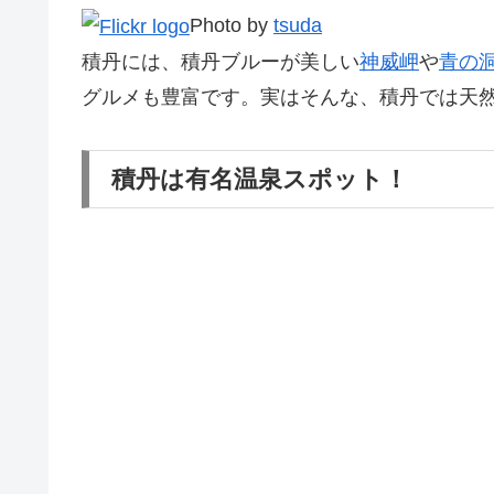
Photo by
tsuda
積丹には、積丹ブルーが美しい
神威岬
や
青の
グルメも豊富です。実はそんな、積丹では天
積丹は有名温泉スポット！