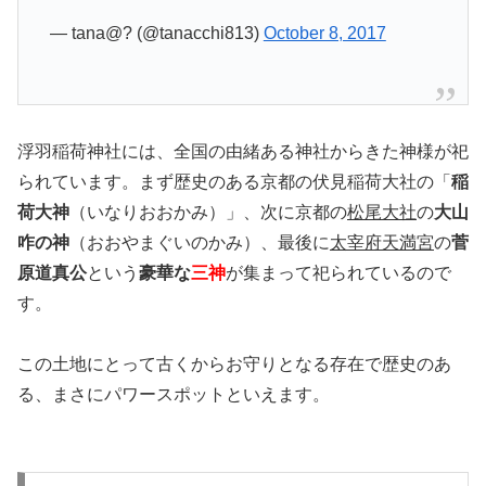
— tana@? (@tanacchi813)
October 8, 2017
浮羽稲荷神社には、全国の由緒ある神社からきた神様が祀
られています。まず歴史のある京都の伏見稲荷大社の「
稲
荷大神
（いなりおおかみ）」、次に京都の
松尾大社
の
大山
咋の神
（おおやまぐいのかみ）、最後に
太宰府天満宮
の
菅
原道真公
という
豪華な
三神
が集まって祀られているので
す。
この土地にとって古くからお守りとなる存在で歴史のあ
る、まさにパワースポットといえます。