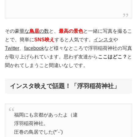
その豪
華な
鳥居
の数
と、
最高の景色
と一緒に写真を撮るこ
とで、簡単に
SNS映え
すると人気です。
インスタ
や
Twitter
、
facebook
など様々なところで浮羽稲荷神社の写真
が取り上げられています。思わず友達から
ここはどこ？
と
聞かれてしまうこと間違いなしです。
インスタ映えで話題！「浮羽稲荷神社」
福岡にも京都があったよ（違
浮羽稲荷神社。
圧巻の鳥居でした(*´-`)