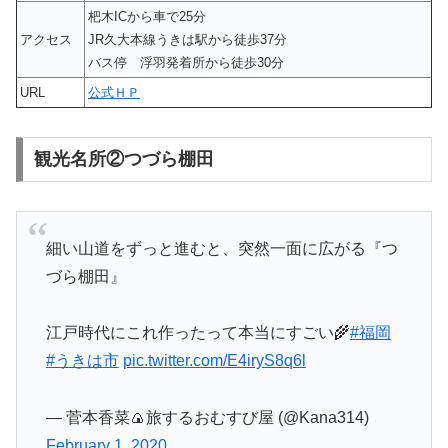
杷木ICから車で25分
アクセス
JR久大本線うきは駅から徒歩37分
バス停 浮羽発着所から徒歩30分
URL
公式ＨＰ
観光名所②つづら棚田
細い山道をずっと進むと、突然一面に広がる『つ
づら棚田』
江戸時代にこれ作ったって本当にすごい🌾
#福岡
#うきは市
pic.twitter.com/E4iryS8q6l
— 菅本香菜🍙旅するおむすび屋 (@Kana314)
February 1, 2020