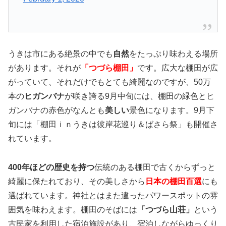
うきは市にある絶景の中でも
自然
をたっぷり味わえる場所
があります。それが
「つづら棚田」
です。広大な棚田が広
がっていて、それだけでもとても綺麗なのですが、50万
本の
ヒガンバナ
が咲き誇る9月中旬には、棚田の緑色とヒ
ガンバナの赤色がなんとも
美しい
景色になります。9月下
旬には「棚田ｉｎうきは彼岸花巡り＆ばさら祭」も開催さ
れています。
400年ほどの歴史を持つ
伝統のある棚田で古くからずっと
綺麗に保たれており、その美しさから
日本の棚田百選
にも
選ばれています。神社とはまた違ったパワースポットの雰
囲気を味わえます。棚田のそばには
「つづら山荘」
という
古民家を利用した宿泊施設があり、宿泊しながらゆっくり