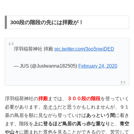
300段の階段の先には拝殿が！
浮羽稲荷神社 拝殿
pic.twitter.com/3oo5nwiDED
— JUS (@JusIwanna182505)
February 24, 2020
浮羽稲荷神社の
拝殿
までは、
３００段の階段
を登っていく
必要があります。
辛そう
だと思うかもしれませんが、９１
基の鳥居を順に見ながら登っていけば
あっという間
に着き
ます。階段を
上に登るほど鳥居の真っ赤な重なり
と、
青空
や山々
に囲まれた景色を見ることができるので、苦労して