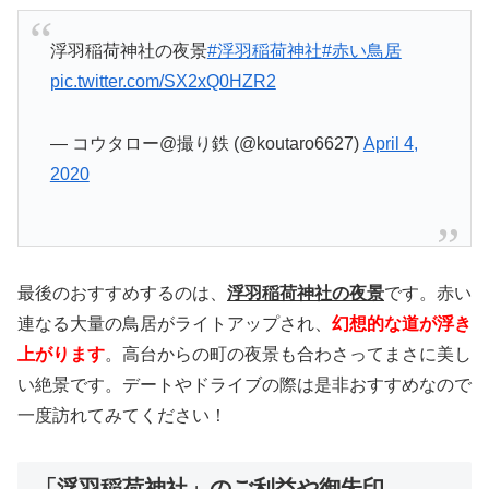
浮羽稲荷神社の夜景
#浮羽稲荷神社
#赤い鳥居
pic.twitter.com/SX2xQ0HZR2
— コウタロー@撮り鉄 (@koutaro6627)
April 4,
2020
最後のおすすめするのは、
浮羽稲荷神社の夜景
です。赤い
連なる大量の鳥居がライトアップされ、
幻想的な道が浮き
上がります
。高台からの町の夜景も合わさってまさに美し
い絶景です。デートやドライブの際は是非おすすめなので
一度訪れてみてください！
「浮羽稲荷神社」のご利益や御朱印