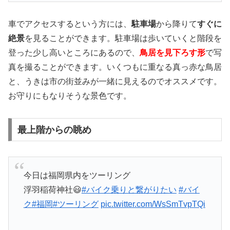
車でアクセスするという方には、
駐車場
から降りて
すぐに
絶景
を見ることができます。駐車場は歩いていくと階段を
登った少し高いところにあるので、
鳥居を見下ろす形
で写
真を撮ることができます。いくつもに重なる真っ赤な鳥居
と、うきは市の街並みが一緒に見えるのでオススメです。
お守りにもなりそうな景色です。
最上階からの眺め
今日は福岡県内をツーリング
浮羽稲荷神社😃
#バイク乗りと繋がりたい
#バイ
ク
#福岡
#ツーリング
pic.twitter.com/WsSmTvpTQi