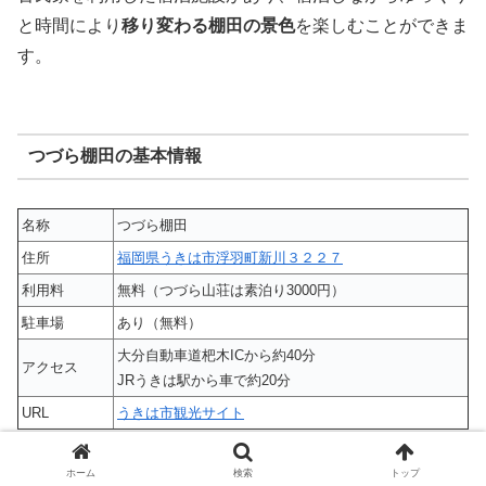
と時間により
移り変わる棚田の景色
を楽しむことができま
す。
つづら棚田の基本情報
名称
つづら棚田
住所
福岡県うきは市浮羽町新川３２２７
利用料
無料（つづら山荘は素泊り3000円）
駐車場
あり（無料）
大分自動車道杷木ICから約40分
アクセス
JRうきは駅から車で約20分
URL
うきは市観光サイト
ホーム
検索
トップ
観光名所③白壁の町並み