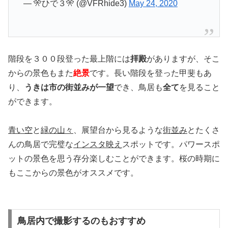
— 🎌ひで３🎌 (@VFRhide3)
May 24, 2020
階段を３００段登った最上階には
拝殿
がありますが、そこ
からの景色もまた
絶景
です。長い階段を登った甲斐もあ
り、
うきは市の街並みが一望
でき、鳥居も
全て
を見ること
ができます。
青い空
と
緑の山々
、展望台から見るような
街並み
とたくさ
んの鳥居で完璧な
インスタ映え
スポットです。パワースポ
ットの景色を思う存分楽しむことができます。桜の時期に
もここからの景色がオススメです。
鳥居内で撮影するのもおすすめ