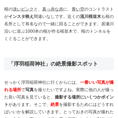
桜の
淡いピンク
と、
真っ赤な赤
に、
青い空
のコントラスト
が
インスタ映え
間違いなしです。近くの
流川桜並木
も桜の
名所として有名なので一緒に回ることができます。居瀬川
沿いに並ぶ1000本の桜が作る桜並木で、桜のトンネルを
くぐることができます。
「浮羽稲荷神社」の絶景撮影スポット
せっかく浮羽稲荷神社に行くからには、
一番いい写真が撮
れる場所
で
写真
を撮りたいですよね。実際に他の人が撮っ
た良い写真を見ていると、
撮影する場所にいくつかポイン
ト
があります。そこで、
絶景
を撮影するためにはどうすれ
ばいいかを解説していきます。とっておきの写真が撮れた