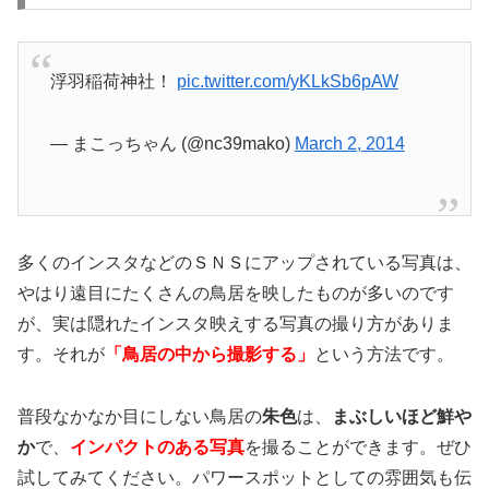
浮羽稲荷神社！
pic.twitter.com/yKLkSb6pAW
— まこっちゃん (@nc39mako)
March 2, 2014
多くのインスタなどのＳＮＳにアップされている写真は、
やはり遠目にたくさんの鳥居を映したものが多いのです
が、実は隠れたインスタ映えする写真の撮り方がありま
す。それが
「鳥居の中から撮影する」
という方法です。
普段なかなか目にしない鳥居の
朱色
は、
まぶしいほど鮮や
か
で、
インパクトのある写真
を撮ることができます。ぜひ
試してみてください。パワースポットとしての雰囲気も伝