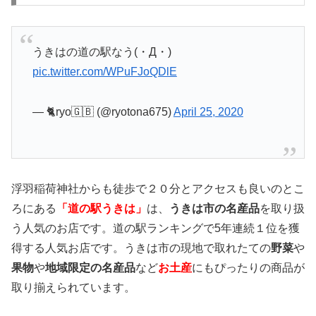
うきはの道の駅なう(・Д・)
pic.twitter.com/WPuFJoQDlE
— 🐈ryo🇬🇧 (@ryotona675)
April 25, 2020
浮羽稲荷神社からも徒歩で２０分とアクセスも良いのとこ
ろにある
「道の駅うきは」
は、
うきは市の名産品
を取り扱
う人気のお店です。道の駅ランキングで5年連続１位を獲
得する人気お店です。うきは市の現地で取れたての
野菜
や
果物
や
地域限定の名産品
など
お土産
にもぴったりの商品が
取り揃えられています。