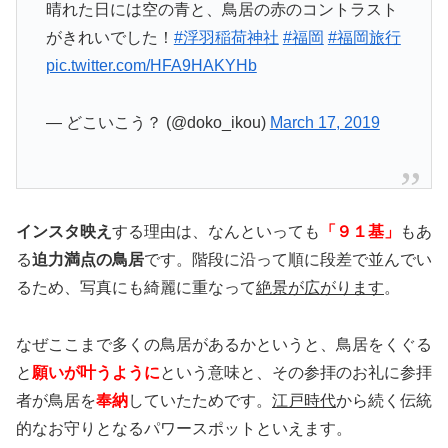
晴れた日には空の青と、鳥居の赤のコントラスト
がきれいでした！
#浮羽稲荷神社
#福岡
#福岡旅行
pic.twitter.com/HFA9HAKYHb
— どこいこう？ (@doko_ikou)
March 17, 2019
インスタ映え
する理由は、なんといっても
「９１基」
もあ
る
迫力満点の鳥居
です。階段に沿って順に段差で並んでい
るため、写真にも綺麗に重なって
絶景が広がります
。
なぜここまで多くの鳥居があるかというと、鳥居をくぐる
と
願いが叶うように
という意味と、その参拝のお礼に参拝
者が鳥居を
奉納
していたためです。
江戸時代
から続く伝統
的なお守りとなるパワースポットといえます。