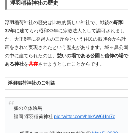
浮羽稲荷神社の歴史
浮羽稲荷神社の歴史は比較的新しい神社で、戦後の
昭和
32年
に建てられ昭和33年に宗教法人として認可されまし
た。大正6年に発起人の
三斤会
という
住民の振興会
から計
画をされて実現されたという歴史があります。城ヶ鼻公園
の中に建てられたのは、
憩いの場である公園
と
信仰の場で
ある神社
を
共存
させようとしたことからです。
浮羽稲荷神社のご利益
狐の立体絵馬
福岡 浮羽稲荷神社
pic.twitter.com/hhkAW6Hm7c