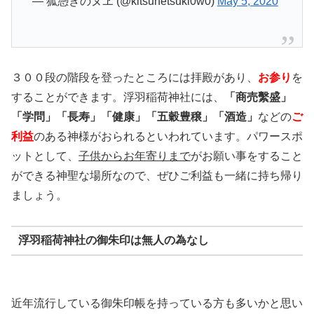
— 狐憑きのヌヱ (@kitsunetsuki0w0)
May 5, 2020
３００段の階段を登ったところには拝殿があり、
お参り
を
することができます。浮羽稲荷神社には、
「商売繫盛」
「学問」「長寿」「健康」「五穀豊穣」「酒造」
などの
ご
利益
のある神様がおられるといわれています。パワースポ
ットとして、
子供からお年寄りまで
がお願い事をすること
ができる神聖な場所なので、ぜひご利益も一緒に持ち帰り
ましょう。
浮羽稲荷神社の御朱印は無人の為なし
近年流行している御朱印帳を持っている方も多いかと思い