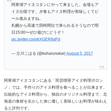
阿寒湖アイヌコタンにやって来ました。会場もア
イヌ仕様です。夕食もアイヌ料理が美味しくてビ
ール進みますね。
札幌から高速で四時間位で来られるそうなので明
日15:00〜ぜひ遊びにどうぞ！
pic.twitter.com/trXGER6qPd
— 立川こはる (@koharunokai)
August 5, 2017
阿寒湖アイヌコタンにある「民芸喫茶アイヌ料理ポロン
ノ」では、手作りのアイヌ料理を食べることが出来ます。
伝統的なアイヌ料理から、独自のオリジナル料理まで、北
海道の食材を生かした体に優しく美味しいお料理が味わえ
ると評判です。