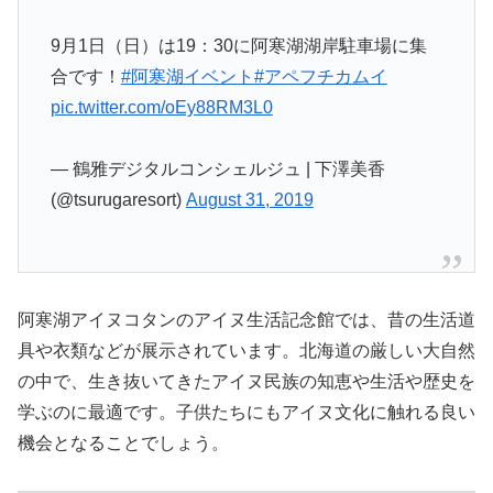
9月1日（日）は19：30に阿寒湖湖岸駐車場に集
合です！
#阿寒湖イベント
#アペフチカムイ
pic.twitter.com/oEy88RM3L0
— 鶴雅デジタルコンシェルジュ | 下澤美香
(@tsurugaresort)
August 31, 2019
阿寒湖アイヌコタンのアイヌ生活記念館では、昔の生活道
具や衣類などが展示されています。北海道の厳しい大自然
の中で、生き抜いてきたアイヌ民族の知恵や生活や歴史を
学ぶのに最適です。子供たちにもアイヌ文化に触れる良い
機会となることでしょう。