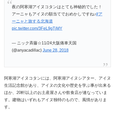
夜の阿寒湖アイヌコタンはとても神秘的でした！
アーニャもアイヌの額当てでおめかしですね♪
#ア
ーニャと旅する北海道
pic.twitter.com/3FeL9gTjMY
— ニック斉藤☆11/24大阪痛車天国
(@anyacadillac)
June 28, 2018
阿寒湖アイヌコタンには、阿寒湖アイヌシアター、アイヌ
生活記念館があり、アイヌの文化や歴史を学ぶ事が出来る
ほか、20軒以上のお土産屋さんや飲食店が連なっていま
す。建物はいずれもアイヌ独特のもので、風情がありま
す。