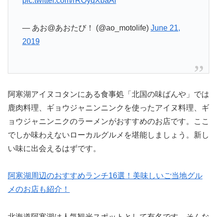
pic.twitter.com/rROyqXbaAi
— あお@あおたび！ (@ao_motolife)
June 21,
2019
阿寒湖アイヌコタンにある食事処「北国の味ばんや」では
鹿肉料理、ギョウジャニンニンクを使ったアイヌ料理、ギ
ョウジャニンニクのラーメンがおすすめのお店です。ここ
でしか味わえないローカルグルメを堪能しましょう。新し
い味に出会えるはずです。
阿寒湖周辺のおすすめランチ16選！美味しいご当地グル
メのお店も紹介！
北海道阿寒湖は人気観光スポットとして有名です。そんな