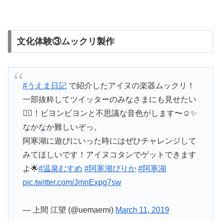
文化体験③ムックリ製作
#うえま日記
で紹介したアイヌの楽器ムックリ！
一部抜粋してツイッターのみなさまにも見せたい
🙋‍♀️！ビヨンビヨンと不思議な音色がします〜☺️✨
なかなか難しいぞっ。
阿寒湖に遊びにいった時にはぜひチャレンジして
みてほしいです！アイヌコタンでゲットできます
よ🌟
#温泉むすめ
#阿寒湖ぴりか
#阿寒湖
pic.twitter.com/JmnExpg7sw
— 上間 江望 (@uemaemi)
March 11, 2019