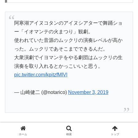
阿寒湖アイヌコタンのアイヌシアターで舞踊ショ
ー「イオマンテの火まつり」観劇。
使われていた音源のムックリの演奏レベルが高か
った。ムックリであそこまでできるんだ。
大衆演劇でイヨマンテをやる劇団はムックリの生
演奏を取り入れるとかっこいいと思う。
pic.twitter.com/kpitzfMIVl
— 山崎健二 (@notarico)
November 3, 2019
阿寒湖アイヌコタンで文化体験、最後にご紹介するのは
「アイヌ古式舞踊ショー」です。アイヌ古式舞踊ショーは
ホーム
検索
トップ