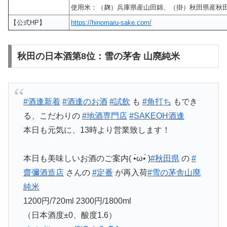
使用米：（麹）兵庫県産山田錦、（掛）秋田県産秋
【公式HP】
https://hinomaru-sake.com/
秋田の日本酒第8位：雪の茅舎 山廃純米
#酒逢新着
#酒逢のお酒
#試飲
も
#角打ち
もでき
る、こだわりの
#地酒専門店
#SAKEOH酒逢
本日も元気に、13時より営業致します！
本日も美味しいお酒のご案内( •̀ω•́ )
#秋田県
の
#
齋彌酒造店
さんの
#定番
が再入荷
#雪の茅舎山廃
純米
1200円/720ml 2300円/1800ml
（日本酒度±0、酸度1.6）