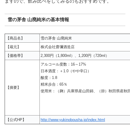
ますので、飲み比べをしてみるのもおすすめです。
雪の茅舎 山廃純米の基本情報
【商品名】
雪の茅舎 山廃純米
【蔵元】
株式会社齋彌酒造店
【価格帯】
2,300円（1,800ml）、1,200円（720ml）
アルコール度数：16～17%
日本酒度：＋1.0（やや辛口）
酸度：1.8
精米歩合：65％
【摘要】
使用米：（麹）兵庫県産山田錦、（掛）秋田県産秋
【公式HP】
http://www.yukinobousha.jp/index.html