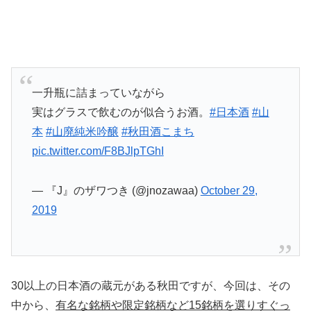
一升瓶に詰まっていながら
実はグラスで飲むのが似合うお酒。
#日本酒
#山
本
#山廃純米吟醸
#秋田酒こまち
pic.twitter.com/F8BJlpTGhI
— 『J』のザワつき (@jnozawaa)
October 29,
2019
30以上の日本酒の蔵元がある秋田ですが、今回は、その
中から、
有名な銘柄や限定銘柄など15銘柄を選りすぐっ