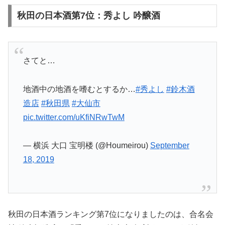
秋田の日本酒第7位：秀よし 吟醸酒
さてと…
地酒中の地酒を嗜むとするか…
#秀よし
#鈴木酒
造店
#秋田県
#大仙市
pic.twitter.com/uKfiNRwTwM
— 横浜 大口 宝明楼 (@Houmeirou)
September
18, 2019
秋田の日本酒ランキング第7位になりましたのは、合名会