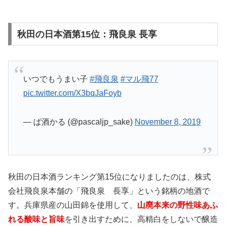
秋田の日本酒第15位：飛良泉 長享
いつでもうまい子
#飛良泉
#マル飛77
pic.twitter.com/X3bqJaFoyb
— ぱ酒かる (@pascaljp_sake)
November 8, 2019
秋田の日本酒ランキング第15位になりましたのは、株式
会社飛良泉本舗の「飛良泉 長享」という銘柄の地酒で
す。兵庫県産の山田錦を使用して、
山廃本来の野性味あふ
れる酸味と旨味
を引き出すために、高精白をしないで醸造