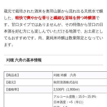
蔵元で栽培された酒米を奥羽山脈から流れ出る天然水で醸
した、
軽快で爽やかな香りと繊細な旨味を持つ吟醸酒
で
す。甘口タイプではありませんが、その特徴から甘口の日
本酒を好む方にも楽しんでいただける地酒で、お土産とし
てもおすすめです。尚、夏純米吟醸は数量限定となってい
ます。
刈穂 六舟の基本情報
【商品名】
刈穂 吟醸 六舟
【蔵元】
秋田清酒株式会社
【価格帯】
2,530円（1,800ml）
アルコール度数：15.0～15.9%
日本酒度：+5（辛口）