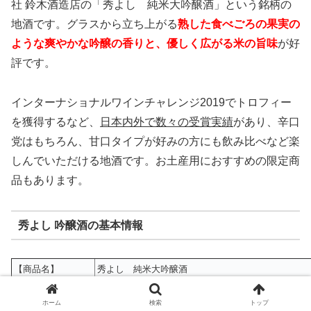
社 鈴木酒造店の「秀よし 純米大吟醸酒」という銘柄の
地酒です。グラスから立ち上がる
熟した食べごろの果実の
ような爽やかな吟醸の香りと、優しく広がる米の旨味
が好
評です。
インターナショナルワインチャレンジ2019でトロフィー
を獲得するなど、
日本内外で数々の受賞実績
があり、辛口
党はもちろん、甘口タイプが好みの方にも飲み比べなど楽
しんでいただける地酒です。お土産用におすすめの限定商
品もあります。
秀よし 吟醸酒の基本情報
【商品名】
秀よし 純米大吟醸酒
【蔵元】
合名会社 鈴木酒造店
ホーム
検索
トップ
【価格帯】
6,500円（1,800ml）、3,200円（720ml）