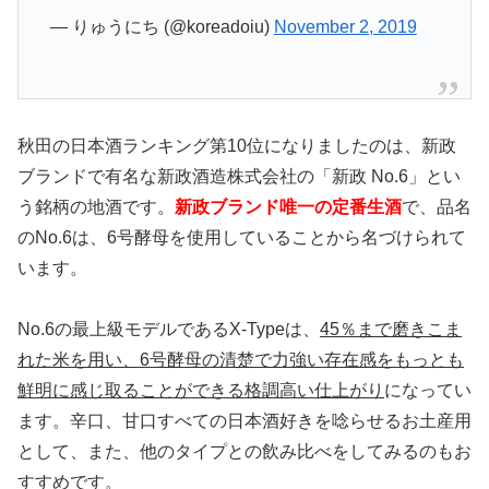
— りゅうにち (@koreadoiu)
November 2, 2019
秋田の日本酒ランキング第10位になりましたのは、新政
ブランドで有名な新政酒造株式会社の「新政 No.6」とい
う銘柄の地酒です。
新政ブランド唯一の定番生酒
で、品名
のNo.6は、6号酵母を使用していることから名づけられて
います。
No.6の最上級モデルであるX-Typeは、
45％まで磨きこま
れた米を用い、6号酵母の清楚で力強い存在感をもっとも
鮮明に感じ取ることができる格調高い仕上がり
になってい
ます。辛口、甘口すべての日本酒好きを唸らせるお土産用
として、また、他のタイプとの飲み比べをしてみるのもお
すすめです。