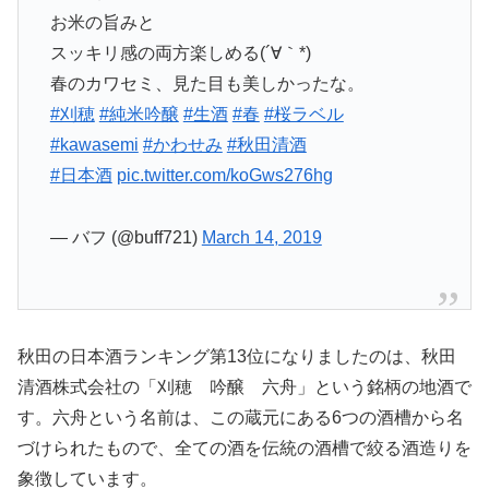
お米の旨みと
スッキリ感の両方楽しめる(´∀｀*)
春のカワセミ、見た目も美しかったな。
#刈穂
#純米吟醸
#生酒
#春
#桜ラベル
#kawasemi
#かわせみ
#秋田清酒
#日本酒
pic.twitter.com/koGws276hg
— バフ (@buff721)
March 14, 2019
秋田の日本酒ランキング第13位になりましたのは、秋田
清酒株式会社の「刈穂 吟醸 六舟」という銘柄の地酒で
す。六舟という名前は、この蔵元にある6つの酒槽から名
づけられたもので、全ての酒を伝統の酒槽で絞る酒造りを
象徴しています。