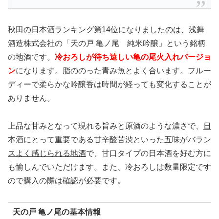
秋田の日本酒ランキング第14位になりましたのは、浅舞
酒造株式会社の「天の戸 亀ノ尾 純米吟醸」という銘柄
の地酒です。
冷おろしが待ち遠しい亀の尾火入れバージョ
ン
になります。脂ののった青み魚とよく合います。フルー
ディーで柔らかな吟醸香は時間が経っても変化することが
ありません。
上品な甘みとなって現れる旨みと原酒のような濃さで、
日
本酒にとって重要である甘辛酸苦渋といった五味がバラン
スよく感じられる地酒
で、甘口タイプの日本酒を好む方に
も愉しんでいただけます。また、冷おろしは数量限定です
ので購入の際は確認が必要です。
天の戸 亀ノ尾の基本情報