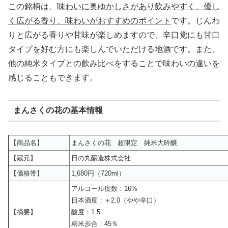
この銘柄は、
味わいに奥ゆかしさがあり飲みやすく、優し
く広がる香り、味わいがおすすめのポイント
です。じんわ
りと広がる香りや甘味が楽しめますので、辛口党にも甘口
タイプを好む方にも楽しんでいただける地酒です。また、
他の純米タイプとの飲み比べをすることで味わいの違いを
感じることもできます。
まんさくの花の基本情報
【商品名】
まんさくの花 超限定 純米大吟醸
【蔵元】
日の丸醸造株式会社
【価格帯】
1,680円（720ml）
アルコール度数：16%
日本酒度：＋2.0（やや辛口）
【摘要】
酸度：1.5
精米歩合：45％