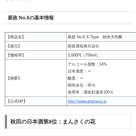
新政 No.6の基本情報
【商品名】
新政 No.6 X-Type 純米大吟醸
【蔵元】
新政酒造株式会社
【価格帯】
3,000円（750ml）
アルコール度数：14%
日本酒度：ー
【摘要】
酸度：ー
精米歩合：45％
使用米：酒造好適米100％
【公式HP】
http://www.aramasa.jp
秋田の日本酒第9位：まんさくの花