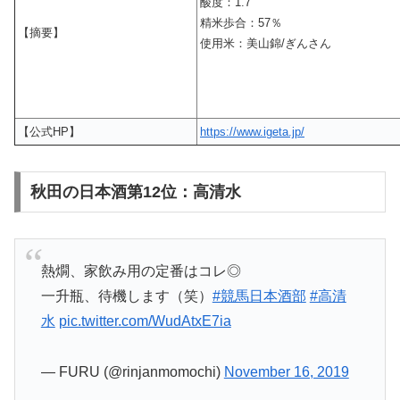
酸度：1.7
精米歩合：57％
【摘要】
使用米：美山錦/ぎんさん
【公式HP】
https://www.igeta.jp/
秋田の日本酒第12位：高清水
熱燗、家飲み用の定番はコレ◎
一升瓶、待機します（笑）
#競馬日本酒部
#高清
水
pic.twitter.com/WudAtxE7ia
— FURU (@rinjanmomochi)
November 16, 2019