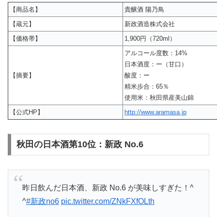
【商品名】
貴醸酒 陽乃鳥
【蔵元】
新政酒造株式会社
【価格帯】
1,900円（720ml）
アルコール度数：14%
日本酒度：ー（甘口）
【摘要】
酸度：ー
精米歩合：65％
使用米：秋田県産美山錦
【公式HP】
http://www.aramasa.jp
秋田の日本酒第10位：新政 No.6
昨日飲んだ日本酒、新政 No.6 が美味しすぎた！^
^
#新政no6
pic.twitter.com/ZNkFXfOLth