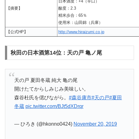
日本酒度：+4（辛口）
【摘要】
酸度：2.3
精米歩合：65％
使用米：山田錦（兵庫）
【公式HP】
http://www.hiraizumi.co.jp
秋田の日本酒第14位：天の戸 亀ノ尾
天の戸 夏田冬蔵 純大 亀の尾
開けたてからしみじみ美味しい。
森谷杜氏を偲びながら。
#森谷康市
#天の戸
#夏田
冬蔵
pic.twitter.com/BJt5dXDrqr
— ひろき (@hkonno0424)
November 20, 2019