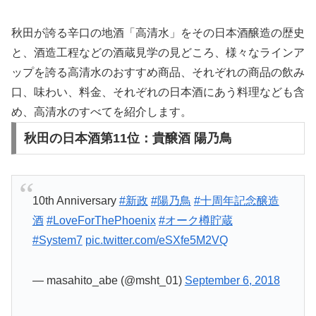
秋田が誇る辛口の地酒「高清水」をその日本酒醸造の歴史
と、酒造工程などの酒蔵見学の見どころ、様々なラインア
ップを誇る高清水のおすすめ商品、それぞれの商品の飲み
口、味わい、料金、それぞれの日本酒にあう料理なども含
め、高清水のすべてを紹介します。
秋田の日本酒第11位：貴醸酒 陽乃鳥
10th Anniversary
#新政
#陽乃鳥
#十周年記念醸造
酒
#LoveForThePhoenix
#オーク樽貯蔵
#System7
pic.twitter.com/eSXfe5M2VQ
— masahito_abe (@msht_01)
September 6, 2018