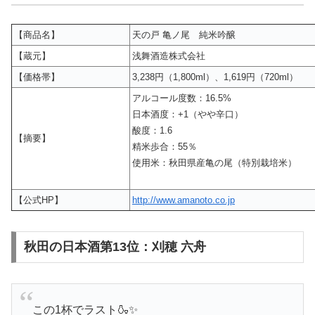
【商品名】
天の戸 亀ノ尾 純米吟醸
【蔵元】
浅舞酒造株式会社
【価格帯】
3,238円（1,800ml）、1,619円（720ml）
アルコール度数：16.5%
日本酒度：+1（やや辛口）
酸度：1.6
【摘要】
精米歩合：55％
使用米：秋田県産亀の尾（特別栽培米）
【公式HP】
http://www.amanoto.co.jp
秋田の日本酒第13位：刈穂 六舟
この1杯でラスト🍶✨