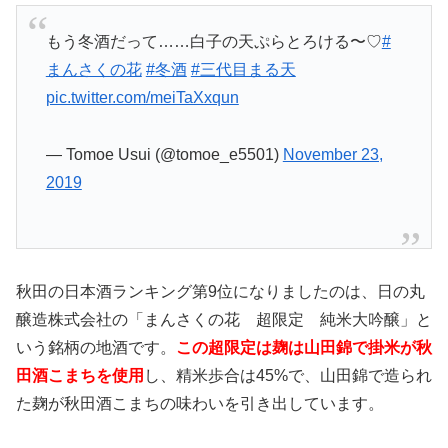
もう冬酒だって……白子の天ぷらとろける〜♡
#
まんさくの花
#冬酒
#三代目まる天
pic.twitter.com/meiTaXxqun
— Tomoe Usui (@tomoe_e5501)
November 23,
2019
秋田の日本酒ランキング第9位になりましたのは、日の丸
醸造株式会社の「まんさくの花 超限定 純米大吟醸」と
いう銘柄の地酒です。
この超限定は麹は山田錦で掛米が秋
田酒こまちを使用
し、精米歩合は45%で、山田錦で造られ
た麹が秋田酒こまちの味わいを引き出しています。