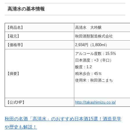
高清水の基本情報
【商品名】
高清水 大吟醸
【蔵元】
秋田酒類製造株式会社
【価格帯】
2,934円（1,800ml）
アルコール度数：15.5%
日本酒度：+3（辛口）
酸度：1.2
【摘要】
精米歩合：45％
使用米：秋田酒こまち
【公式HP】
http://takashimizu.co.jp/
秋田の名酒「高清水」のおすすめ日本酒15選！酒造見学
や歴史も解説！