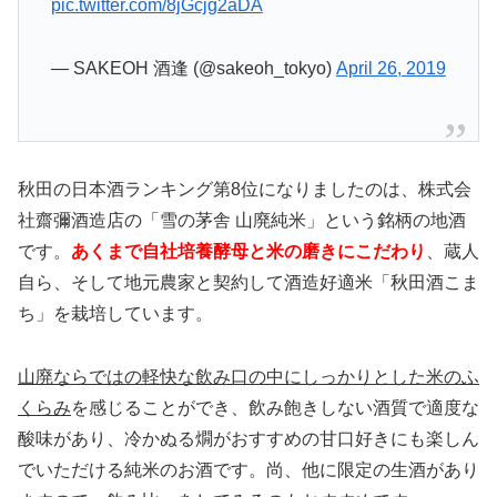
pic.twitter.com/8jGcjg2aDA
— SAKEOH 酒逢 (@sakeoh_tokyo)
April 26, 2019
秋田の日本酒ランキング第8位になりましたのは、株式会
社齋彌酒造店の「雪の茅舎 山廃純米」という銘柄の地酒
です。
あくまで自社培養酵母と米の磨きにこだわり
、蔵人
自ら、そして地元農家と契約して酒造好適米「秋田酒こま
ち」を栽培しています。
山廃ならではの軽快な飲み口の中にしっかりとした米のふ
くらみ
を感じることができ、飲み飽きしない酒質で適度な
酸味があり、冷かぬる燗がおすすめの甘口好きにも楽しん
でいただける純米のお酒です。尚、他に限定の生酒があり