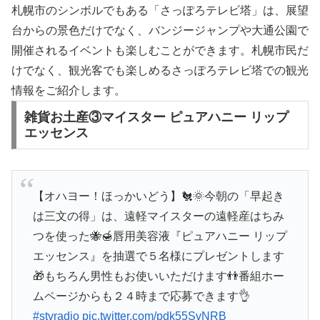
札幌市のシンボルでもある「さっぽろテレビ塔」は、展望
台からの景色だけでなく、バンジージャンプや大通公園で
開催されるイベントも楽しむことができます。札幌市民だ
けでなく、観光客でも楽しめるさっぽろテレビ塔での観光
情報をご紹介します。
雑貨お土産③マイスター ピュアハニー リップ
エッセンス
【オハヨー！ほっかいどう】🐔🌞今朝の「早起き
は三文の得」は、遠軽マイスターの遠軽産はちみ
つを使った🐝🍯唇用美容液『ピュアハニー リップ
エッセンス』を抽選で５名様にプレゼントします
🎁もちろん男性もお使いいただけます👬番組ホー
ムページからも２４時まで応募できます👌
#stvradio
pic.twitter.com/pdk55SvNRB