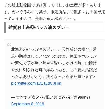
その旭山動物園でぜひ買ってほしいお土産が多くありま
す。ぬいぐるみにお菓子、限定所品まで数多くお土産が揃
っていますので、是非お買い求め下さい。
雑貨お土産⑥ハッカ油スプレー
北海道のハッカ油スプレー。天然成分の物だし過
度の期待はしていなかったけど、気圧やホルモン
の変化で頭が重い時や車酔いしかけの時、虫除け
や蚊に刺された時の痒み止めと、この夏大活躍だ
ったよありがとう。無くなったらまた買います♬
pic.twitter.com/ayEaLdC3Hm
— 宮本あん次🍃🕶?風と共に?🕶🍃 (@9a9n9)
September 8, 2018