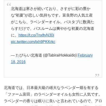
北海道は寒さが続いており、さすがに彩の豊か
な“初夏”が恋しい気持ちです。富良野の人気土産
がこちら、ラベンダーオイル。バスタブに数滴た
らすだけで、バスルームは爽やかな初夏の北海道
に。
https://t.co/7nxftyN30j
pic.twitter.com/txh9PKKrkc
— たびらい北海道 (@TabiraiHokkaido)
February
18, 2016
北海道では、日本最大級の雄大なラベンダー畑を有する
「ファーム富田」のラベンダーオイルも女性に人気です。
ラベンダーの香りは眠りに良いと言われているので、アロ