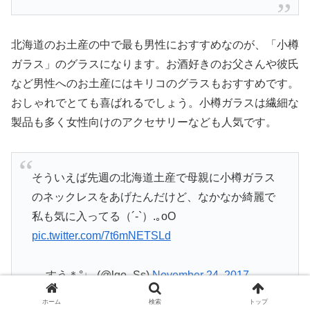
北海道のお土産の中で最も男性におすすめなのが、「小樽
ガラス」のグラスになります。お酒好きのお父さんや彼氏
など男性へのお土産にはキリコのグラスもおすすめです。
おしゃれでとても喜ばれるでしょう。小樽ガラスは繊細な
製品も多く女性向けのアクセサリーなども人気です。
そういえば先週の北海道土産で母親に小樽ガラス
のネックレスをあげたんだけど、なかなか綺麗で
私も気に入ってる（´-`）.｡oO
pic.twitter.com/7t6mNETSLd
— すう＊°♩ (@lgo_Ss)
November 24, 2017
ホーム
検索
トップ