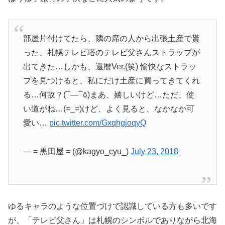
部屋片付けてたら、隣の席の人から出張土産で貰
った、札幌テレビ塔のテレビ父さんストラップが
出てきた…しかも、還暦Ver.(笑) 愉快なストラッ
プを見つけると、私にだけ土産に買ってきてくれ
る…何故？(¯―¯٥)まあ、嬉しいけど…ただ、使
い道がね…(=_=)けど、よく見ると、なかなか可
愛い…
pic.twitter.com/GxqhgioqyQ
— = 黒田屋 = (@kagyo_cyu_)
July 23, 2018
ゆるキャラのような位置づけで認識している方も多いです
が、「テレビ父さん」は札幌のシンボルでありながら北海