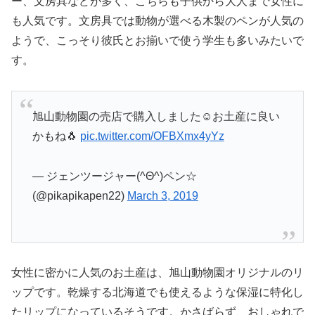
ー、文房具などが多く、こちらも子供から大人まで女性に
も人気です。文房具では動物が選べる木製のペンが人気の
ようで、こっそり彼氏とお揃いで使う学生も多いみたいで
す。
旭山動物園の売店で購入しました☺️お土産に良い
かもね🐧
pic.twitter.com/OFBXmx4yYz
— ジェンツージャー(^Θ^)ペン☆
(@pikapikapen22)
March 3, 2019
女性に密かに人気のお土産は、旭山動物園オリジナルのリ
ップです。乾燥する北海道でも使えるような保湿に特化し
たリップになっているそうです。かさばらず、おしゃれで