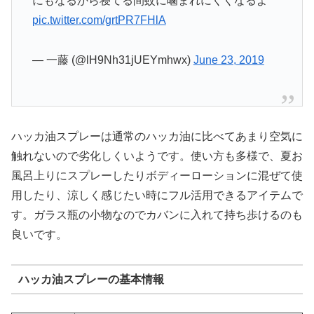
にもなるから寝てる間蚊に噛まれにくくなるよ
pic.twitter.com/grtPR7FHlA
— 一藤 (@lH9Nh31jUEYmhwx)
June 23, 2019
ハッカ油スプレーは通常のハッカ油に比べてあまり空気に
触れないので劣化しくいようです。使い方も多様で、夏お
風呂上りにスプレーしたりボディーローションに混ぜて使
用したり、涼しく感じたい時にフル活用できるアイテムで
す。ガラス瓶の小物なのでカバンに入れて持ち歩けるのも
良いです。
ハッカ油スプレーの基本情報