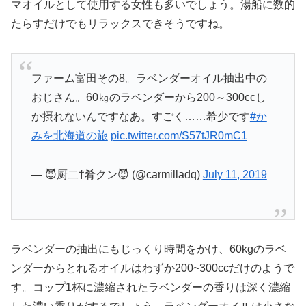
マオイルとして使用する女性も多いでしょう。湯船に数的
たらすだけでもリラックスできそうですね。
ファーム富田その8。ラベンダーオイル抽出中の
おじさん。60㎏のラベンダーから200～300ccし
か摂れないんですなあ。すごく……希少です
#か
みを北海道の旅
pic.twitter.com/S57tJR0mC1
— 😈厨二†肴クン😈 (@carmilladq)
July 11, 2019
ラベンダーの抽出にもじっくり時間をかけ、60kgのラベ
ンダーからとれるオイルはわずか200~300ccだけのようで
す。コップ1杯に濃縮されたラベンダーの香りは深く濃縮