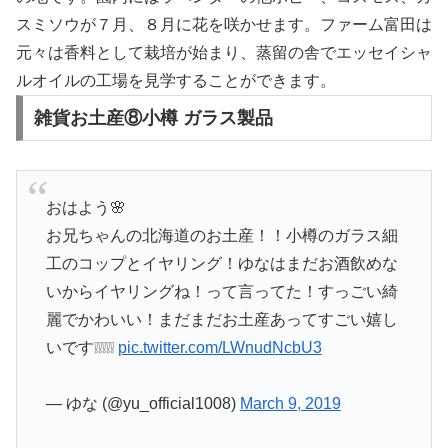
スミソウが７月、８月に花を咲かせます。ファーム富田は
元々は香料として栽培が始まり、蒸留の舎でエッセイシャ
ルオイルの工場を見学することができます。
雑貨お土産⑧小樽 ガラス製品
おはよう🌸
お兄ちゃんの北海道のお土産！！小樽のガラス細
工のコップとイヤリング！ゆなはまだお酒飲めな
いからイヤリングね！って言ってた！すっごい綺
麗でかわいい！まだまだお土産あってすごい嬉し
いです❕❕❕❕❕
pic.twitter.com/LWnudNcbU3
— ゆな (@yu_official1008)
March 9, 2019