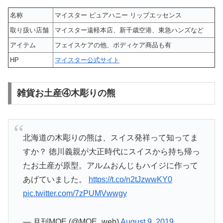
名称
マイスター ピュアハニー リップエッセンス
取り扱い店舗
マイスター遠軽本店、新千歳空港、東急ハンズなど
アイテム
フェイスケアの他、ボディケア商品も有
HP
マイスター公式サイト
雑貨お土産④木彫りの熊
北海道の木彫りの熊は、スイス発祥って知ってま
すか？ 徳川義親が大正時代にスイスから持ち帰っ
たお土産が原型。アルムおんじもハイジに作って
あげていました。
https://t.co/n2tJzwwKY0
pic.twitter.com/7zPUMVwwgy
— 月刊MOE (@MOE_web)
August 9, 2019