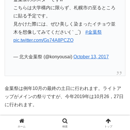
こちらは大学構内に限らず、札幌市の至るところ
に貼る予定です。
見かけた際には、ぜひ美しく染まったイチョウ並
木を想像してみてください(｀_´)ゞ
#金葉祭
pic.twitter.com/Gs74A8PCZO
— 北大金葉祭 (@konyousai)
October 13, 2017
金葉祭は例年10月の最終の土日に行われます。ライトア
ップがメインの祭りですが、今年2019年は10月26，27日
に行われます。
但し期間中豪雨などの天候不良の時、屋台などの一部イベ
ホーム
検索
トップ
ントが一時中止することがありますが、紅葉の観賞はでき