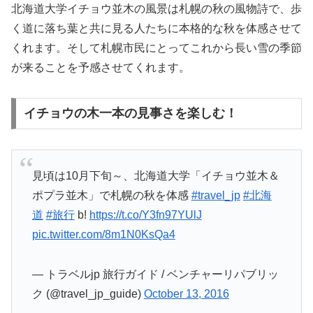
北海道大学イチョウ並木の風景は札幌の秋の風物詩で、歩
く道に落ち葉と共に見る人たちに本格的な秋を体感させて
くれます。そして札幌市民にとってこれから長い雪の季節
が来ることを予感させてくれます。
イチョウの木一本の見事さを楽しむ！
見頃は10月下旬～、北海道大学「イチョウ並木＆
ポプラ並木」で札幌の秋を体感
#travel_jp
#北海
道
#旅行
b!
https://t.co/Y3fn97YUlJ
pic.twitter.com/8m1N0KsQa4
— トラベルjp 旅行ガイド / ベンチャーリパブリッ
ク (@travel_jp_guide)
October 13, 2016