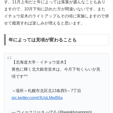
す。11月上旬だと年によっては落葉が盛んなこともあり
ますので、10月下旬に訪れた方が間違いないです。また
イチョウ並木のライトアップもその頃に実施しますので併
せて鑑賞すれば楽しみが増えると思います。
年によっては見頃が変わることも
【北海道大学・イチョウ並木】
黄色に輝く北大銀杏並木は、今月下旬くらいが見
頃です^^
＜場所＞札幌市北区北13条西5～7丁目
pic.twitter.com/r3UgLMwB6a
— ウィークリーさっぽろ (@weeklysapporo)