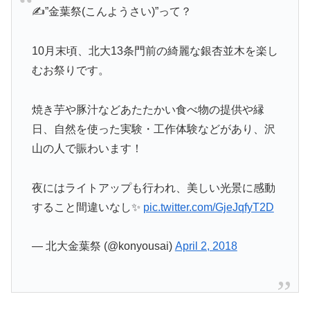
✍️”金葉祭(こんようさい)”って？
10月末頃、北大13条門前の綺麗な銀杏並木を楽し
むお祭りです。
焼き芋や豚汁などあたたかい食べ物の提供や縁
日、自然を使った実験・工作体験などがあり、沢
山の人で賑わいます！
夜にはライトアップも行われ、美しい光景に感動
すること間違いなし✨
pic.twitter.com/GjeJqfyT2D
— 北大金葉祭 (@konyousai)
April 2, 2018