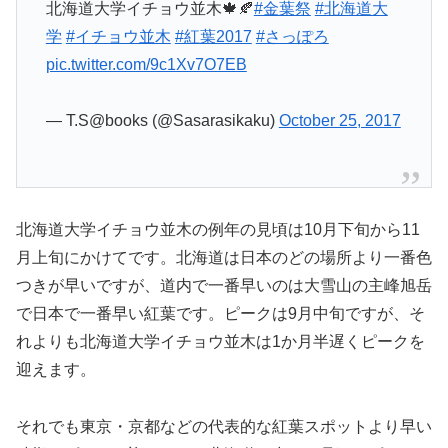
北海道大学イチョウ並木🍁🍂
#金葉祭
#北海道大
学
#イチョウ並木
#紅葉2017
#さっぽろ
pic.twitter.com/9c1Xv7O7EB
— T.S@books (@Sasarasikaku)
October 25, 2017
北海道大学イチョウ並木の例年の見頃は10月下旬から11
月上旬にかけてです。北海道は日本のどの場所より一番色
つきが早いですが、道内で一番早いのは大雪山の主峰旭岳
で日本で一番早い紅葉です。ピークは9月中旬ですが、そ
れよりも北海道大学イチョウ並木は1か月半遅くピークを
迎えます。
それでも東京・京都などの代表的な紅葉スポットより早い