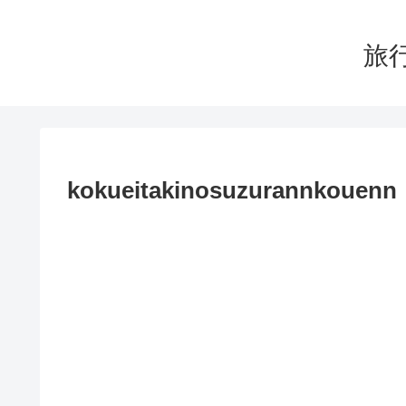
旅行
kokueitakinosuzurannkouenn