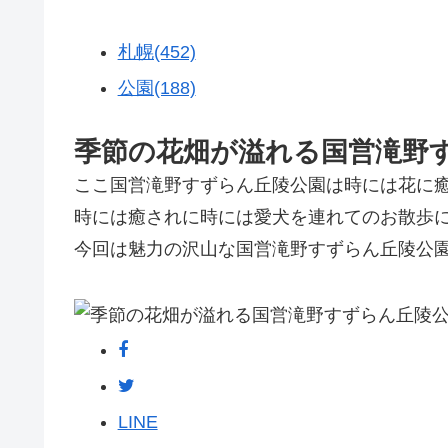
札幌(452)
公園(188)
季節の花畑が溢れる国営滝野
ここ国営滝野すずらん丘陵公園は時には花に
時には癒されに時には愛犬を連れてのお散歩
今回は魅力の沢山な国営滝野すずらん丘陵公
LINE