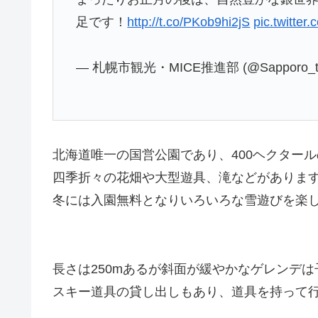
足です！
http://t.co/PKob9hi2jS
pic.twitte
— 札幌市観光・MICE推進部 (@Sapporo_to
北海道唯一の国営公園であり、400ヘクター
四季折々の花畑や大型遊具、滝などがありま
冬には入園無料となりいろいろな雪遊びを楽
長さは250mあるが斜面が緩やかなゲレンデ
スキー道具の貸し出しもあり、道具を持って