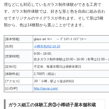
理などにも対応しているガラス制作体験ができる工房で
す。ガラス制作体験では、好きな形と色を自由に組み合わ
せてオリジナルのマイグラスが作れます。そして形は5種
類から、色は14種類から選ぶことができます。
[基本情報]
glass art Ｎ+ ～ ｸﾞﾗｽｱｰﾄ ｴﾇﾌﾟﾗｽ～
[住所]
小樽市色内2-14-10
9:00～18:00、
[営業時間]
吹きガラス制作体験は10:00～16:00（冬季は11:00～
[定休日]
不定休、毎週水曜日は体験休業日
[体験料金]
2,700円（税込）
[アクセス]
JR「小樽」駅より徒歩約6分
[公式HP]
http://ga-np.com/
ガラス細工の体験工房③小樽硝子屋本舗和蔵