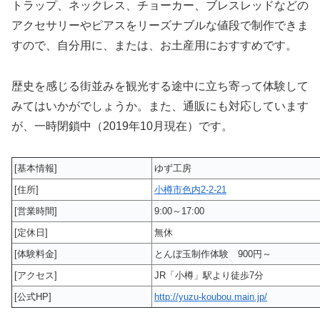
トラップ、ネックレス、チョーカー、ブレスレッドなどの
アクセサリーやピアスをリーズナブルな値段で制作できま
すので、自分用に、または、お土産用におすすめです。
歴史を感じる街並みを観光する途中に立ち寄って体験して
みてはいかがでしょうか。また、通販にも対応しています
が、一時閉鎖中（2019年10月現在）です。
[基本情報]
ゆず工房
[住所]
小樽市色内2-2-21
[営業時間]
9:00～17:00
[定休日]
無休
[体験料金]
とんぼ玉制作体験 900円～
[アクセス]
JR「小樽」駅より徒歩7分
[公式HP]
http://yuzu-koubou.main.jp/