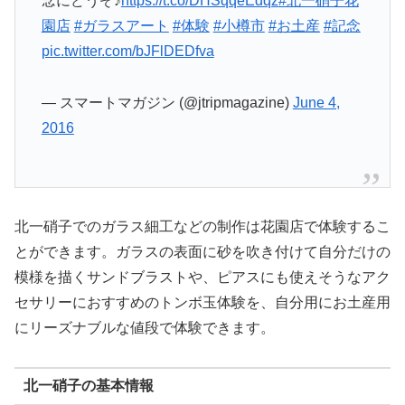
念にどうぞ♪
https://t.co/DHSqqeEdqz
#北一硝子花
園店
#ガラスアート
#体験
#小樽市
#お土産
#記念
pic.twitter.com/bJFlDEDfva
— スマートマガジン (@jtripmagazine)
June 4,
2016
北一硝子でのガラス細工などの制作は花園店で体験するこ
とができます。ガラスの表面に砂を吹き付けて自分だけの
模様を描くサンドブラストや、ピアスにも使えそうなアク
セサリーにおすすめのトンボ玉体験を、自分用にお土産用
にリーズナブルな値段で体験できます。
北一硝子の基本情報