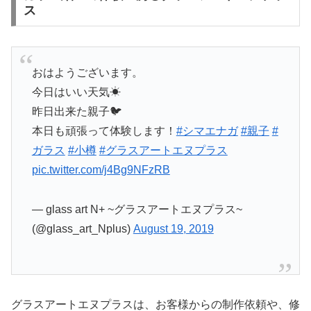
ス
おはようございます。
今日はいい天気☀
昨日出来た親子🐦
本日も頑張って体験します！
#シマエナガ
#親子
#
ガラス
#小樽
#グラスアートエヌプラス
pic.twitter.com/j4Bg9NFzRB
— glass art N+ ~グラスアートエヌプラス~
(@glass_art_Nplus)
August 19, 2019
グラスアートエヌプラスは、お客様からの制作依頼や、修