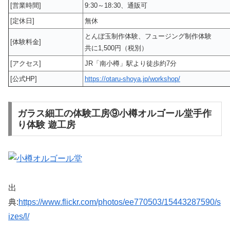
[営業時間]
9:30～18:30、通販可
[定休日]
無休
とんぼ玉制作体験、フュージング制作体験
[体験料金]
共に1,500円（税別）
[アクセス]
JR「南小樽」駅より徒歩約7分
[公式HP]
https://otaru-shoya.jp/workshop/
ガラス細工の体験工房⑨小樽オルゴール堂手作
り体験 遊工房
出
典:
https://www.flickr.com/photos/ee770503/15443287590/s
izes/l/