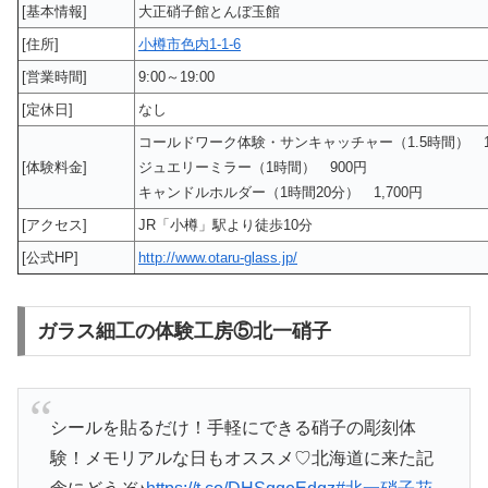
[基本情報]
大正硝子館とんぼ玉館
[住所]
小樽市色内1-1-6
[営業時間]
9:00～19:00
[定休日]
なし
コールドワーク体験・サンキャッチャー（1.5時間） 1,
[体験料金]
ジュエリーミラー（1時間） 900円
キャンドルホルダー（1時間20分） 1,700円
[アクセス]
JR「小樽」駅より徒歩10分
[公式HP]
http://www.otaru-glass.jp/
ガラス細工の体験工房⑤北一硝子
シールを貼るだけ！手軽にできる硝子の彫刻体
験！メモリアルな日もオススメ♡北海道に来た記