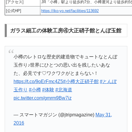
[アクセス]
JR「小樽」駅より徒歩約7分、小樽運河より徒歩約5
[公式HP]
https://iko-yo.net/facilities/113692
ガラス細工の体験工房④大正硝子館とんぼ玉館
小樽のレトロな歴史的建造物でキュートなとんぼ
玉作り♪世界にひとつの思い出を残したいあな
た、必見です♡ワクワクがとまらない！
https://t.co/9oErFmc4Z5
#小樽大正硝子館
#とんぼ
玉作り
#小樽
#体験
#北海道
pic.twitter.com/gmrm9Bw7iz
— スマートマガジン (@jtripmagazine)
May 31,
2016