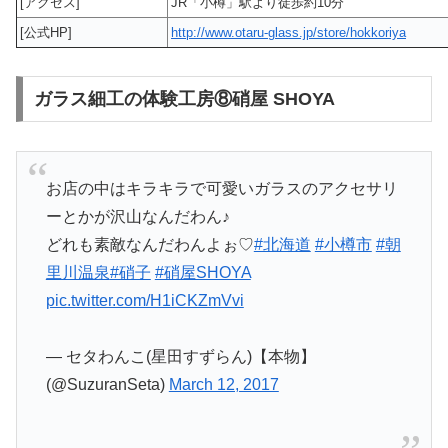
[アクセス]
JR「小樽」駅より徒歩約10分
[公式HP]
http://www.otaru-glass.jp/store/hokkoriya
ガラス細工の体験工房⑧硝屋 SHOYA
お店の中はキラキラで可愛いガラスのアクセサリ
ーとかが沢山なんだわん♪
どれも素敵なんだわんよぉ♡
#北海道
#小樽市
#朝
里川温泉
#硝子
#硝屋SHOYA
pic.twitter.com/H1iCKZmVvi
— セタわんこ(星田すずらん)【本物】
(@SuzuranSeta)
March 12, 2017