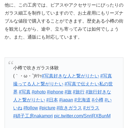
他に、この工房では、ピアスやアクセサリーにぴったりの
ガラス細工を制作していますので、お土産用にもリーズナ
ブルな値段で購入することができます。歴史ある小樽の街
を観光しながら、途中、立ち寄ってみては如何でしょう
か。また、通販にも対応しています。
小樽で吹きガラス体験
(｀・ω・´)ｷﾘｯ
#写真好きな人と繋がりたい
#写真
撮ってる人と繋がりたい
#写真で伝えたい私の世
界
#写真
#photo
#iphone
#旅
#旅行
#旅行好きな
人と繋がりたい
#日本
#japan
#北海道
#小樽
#い
いね
#follow
#picture
#吹きガラス
#ガラス
#硝子工房nakamori
pic.twitter.com/SnriRXBunM