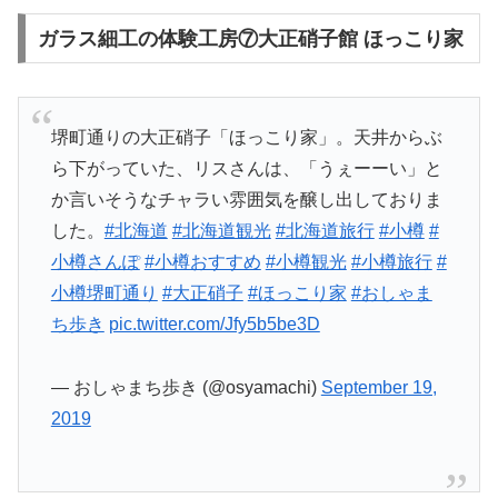
ガラス細工の体験工房⑦大正硝子館 ほっこり家
堺町通りの大正硝子「ほっこり家」。天井からぶ
ら下がっていた、リスさんは、「うぇーーい」と
か言いそうなチャラい雰囲気を醸し出しておりま
した。
#北海道
#北海道観光
#北海道旅行
#小樽
#
小樽さんぽ
#小樽おすすめ
#小樽観光
#小樽旅行
#
小樽堺町通り
#大正硝子
#ほっこり家
#おしゃま
ち歩き
pic.twitter.com/Jfy5b5be3D
— おしゃまち歩き (@osyamachi)
September 19,
2019