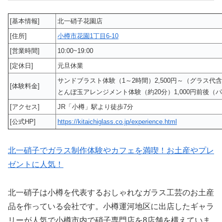
[基本情報]
北一硝子花園店
[住所]
小樽市花園1丁目6-10
[営業時間]
10:00~19:00
[定休日]
元旦休業
サンドブラスト体験（1～2時間）2,500円～（グラス代
[体験料金]
とんぼ玉アレンジメント体験（約20分）1,000円前後（
[アクセス]
JR「小樽」駅より徒歩7分
[公式HP]
https://kitaichiglass.co.jp/experience.html
北一硝子でガラス制作体験やカフェを満喫！お土産やプレ
ゼントに人気！
北一硝子は小樽を代表するおしゃれなガラス工芸のお土産
品を作っている会社です。小樽運河地区に出店したギャラ
リーが人気で小樽市内で硝子専門店を8店舗を構えていま