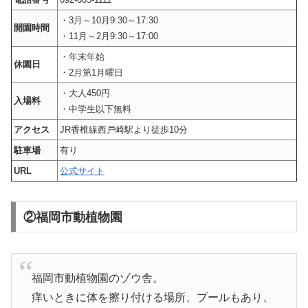
・3月～10月9:30～17:30
開園時間
・11月～2月9:30～17:00
・年末年始
休園日
・2月第1月曜日
・大人450円
入場料
・中学生以下無料
アクセス
JR香椎線西戸崎駅より徒歩10分
駐車場
有り
URL
公式サイト
②福岡市動植物園
福岡市動植物園のゾウ舎。
痒いときに体を擦り付ける場所、プールもあり、