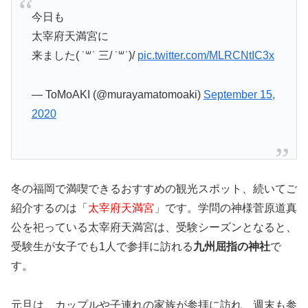
今日も
太宰府天満宮に
来ました( ˙꒳​˙ 三/ ˙꒳​˙)/
pic.twitter.com/MLRCNtIC3x
— ToMoAKI (@murayamatomoaki)
September 15,
2020
冬の福岡で満喫できるおすすめの観光スポット、続いてご
紹介するのは「
太宰府天満宮
」です。学問の神様菅原道真
公を祀っている太宰府天満宮は、受験シーズンとなると、
受験生が女子でも1人で参拝に訪れる
九州屈指の神社
で
す。
元旦は、カップルや子連れの家族が参拝に訪れ、週末も参