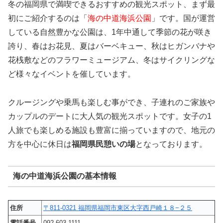
冬の福岡県で満喫できるおすすめの観光スポット、まず最
初にご紹介するのは「
海の中道海浜公園
」です。国が運営
している自然豊かな公園は、1年中通して季節の花が咲き
誇り、春はお花見、夏はバーベキュー、秋はヒガンバナや
花桟敷などのフラワーミュージアム、冬はサイクリングな
ど様々なイベントを催しています。
クルージングや乗馬も楽しむ事ができ、子連れのご家族や
カップルのデートに大人気の観光スポットです。女子の1
人旅でも楽しめる施設も豊富に揃っていますので、地元の
方を中心に休日は
福岡県民憩いの場
となっております。
海の中道海浜公園の基本情報
住所
〒811-0321 福岡県福岡市東区大字西戸崎１８−２５
電話番号
092-603-1111