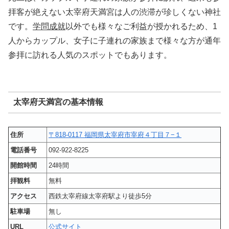
拝客が絶えない太宰府天満宮は人の渋滞が珍しくない神社
です。
学問成就
以外でも様々なご利益が授かれるため、1
人からカップル、女子に子連れの家族まで様々な方が通年
参拝に訪れる人気のスポットでもあります。
太宰府天満宮の基本情報
住所
〒818-0117 福岡県太宰府市宰府４丁目７−１
電話番号
092-922-8225
開館時間
24時間
拝観料
無料
アクセス
西鉄太宰府線太宰府駅より徒歩5分
駐車場
無し
URL
公式サイト