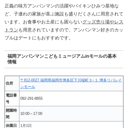
正義の味方アンパンマンの活躍やバイキンひみつ基地な
ど、子連れの家族が喜ぶ施設も盛りだくさんに用意されて
います。お食事やお土産にも困らない
グッズ売り場やレス
トラン
も用意されていますので、アンパンマン好きのカッ
プルはデートにもおすすめです。
福岡アンパンマンこどもミュージアムinモールの基本
情報
〒812-0027 福岡県福岡市博多区下川端町３−１ 博多リバレイ
住所
ンモール
電話番
092-291-8855
号
開園時
10:00～17:00
間
休園日
1月1日