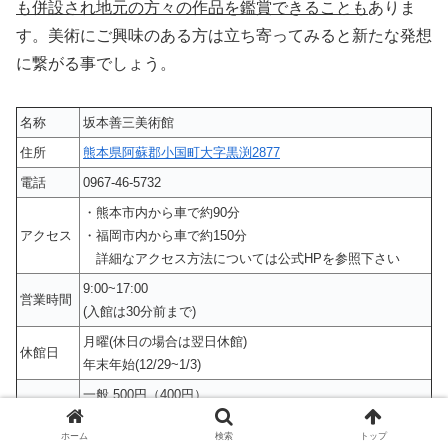
も併設され地元の方々の作品を鑑賞できることも
ありま
す。美術にご興味のある方は立ち寄ってみると新たな発想
に繋がる事でしょう。
名称
坂本善三美術館
住所
熊本県阿蘇郡小国町大字黒渕2877
電話
0967-46-5732
・熊本市内から車で約90分
アクセス
・福岡市内から車で約150分
詳細なアクセス方法については公式HPを参照下さい
9:00~17:00
営業時間
(入館は30分前まで)
月曜(休日の場合は翌日休館)
休館日
年末年始(12/29~1/3)
一般 500円（400円）
大学生・高校生 400円（320円）
料金
ホーム
検索
トップ
中学生・小学生 200円（150円）