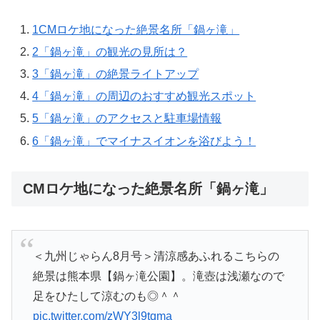
1
CMロケ地になった絶景名所「鍋ヶ滝」
2
「鍋ヶ滝」の観光の見所は？
3
「鍋ヶ滝」の絶景ライトアップ
4
「鍋ヶ滝」の周辺のおすすめ観光スポット
5
「鍋ヶ滝」のアクセスと駐車場情報
6
「鍋ヶ滝」でマイナスイオンを浴びよう！
CMロケ地になった絶景名所「鍋ヶ滝」
＜九州じゃらん8月号＞清涼感あふれるこちらの
絶景は熊本県【鍋ヶ滝公園】。滝壺は浅瀬なので
足をひたして涼むのも◎＾＾
pic.twitter.com/zWY3l9tqma