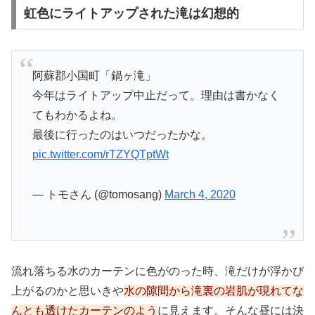
虹色にライトアップされた滝は幻想的
阿蘇郡小国町「鍋ヶ滝」
今年はライトアップ中止だって。理由は書かなく
てもわかるよね。
最後に行ったのはいつだったかな。
pic.twitter.com/rTZYQTptWt
— トモさん (@tomosang)
March 4, 2020
流れ落ちる水のカーテンに色がのった時、滝だけが浮かび
上がるのかと思いきや
水の隙間から滝裏の岩肌が現れてな
んとも透けたカーテンのよう
に見えます。そんな昼には決