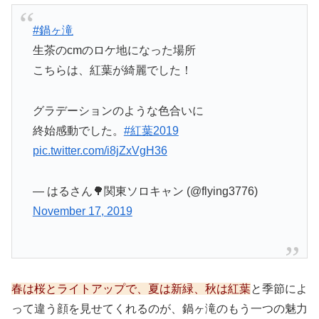
#鍋ヶ滝
生茶のcmのロケ地になった場所
こちらは、紅葉が綺麗でした！
グラデーションのような色合いに
終始感動でした。
#紅葉2019
pic.twitter.com/i8jZxVgH36
— はるさん🌳関東ソロキャン (@flying3776)
November 17, 2019
春は桜とライトアップで、夏は新緑、秋は紅葉
と季節によ
って違う顔を見せてくれるのが、鍋ヶ滝のもう一つの魅力