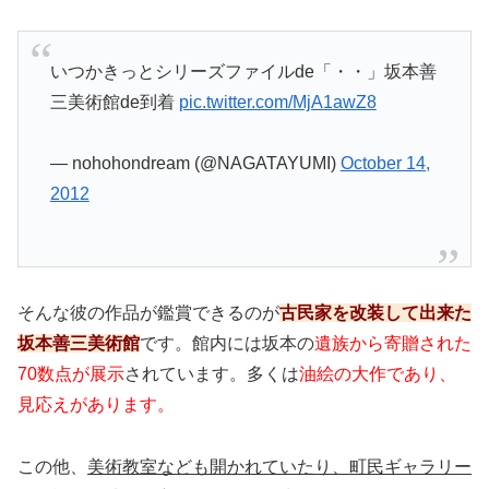
いつかきっとシリーズファイルde「・・」坂本善
三美術館de到着
pic.twitter.com/MjA1awZ8
— nohohondream (@NAGATAYUMI)
October 14,
2012
そんな彼の作品が鑑賞できるのが
古民家を改装して出来た
坂本善三美術館
です。館内には坂本の
遺族から寄贈された
70数点が展示
されています。多くは
油絵の大作であり、
見応えがあります。
この他、
美術教室なども開かれていたり、町民ギャラリー