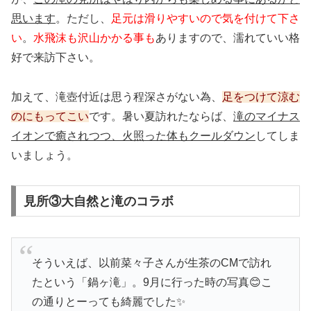
思います
。ただし、
足元は滑りやすいので気を付けて下さ
い
。
水飛沫も沢山かかる事も
ありますので、濡れていい格
好で来訪下さい。
加えて、滝壺付近は思う程深さがない為、
足をつけて涼む
のにもってこい
です。暑い夏訪れたならば、
滝のマイナス
イオンで癒されつつ、火照った体もクールダウン
してしま
いましょう。
見所③大自然と滝のコラボ
そういえば、以前菜々子さんが生茶のCMで訪れ
たという「鍋ヶ滝」。9月に行った時の写真😊こ
の通りとーっても綺麗でした✨