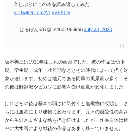
久しぶりにこの本を読み返してみた
pic.twitter.com/A1jhVFX0ty
— はるぼん53 (@Ls4601966kai)
July 20, 2020
坂本善三は
1911年生まれの画家
でした。彼の作品は幼少
期、学生期、成年・壮年期などとその時代によって描く対
象が違います。初めは地元である阿蘇の風景画が多く、そ
の後は野獣派やピカソに影響を受け画風が変化しました。
けれどその後は基本の弱さに気付くと無機物に没頭し、さ
らには渡欧により建物に変わります。元々の感受性の高さ
から生涯さまざまな絵を描き続けましたが、作品自体は途
中に大水害により戦後の作品はあまり残っていません。