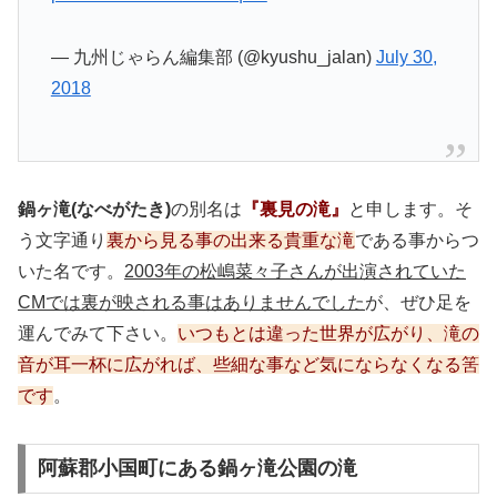
— 九州じゃらん編集部 (@kyushu_jalan)
July 30,
2018
鍋ヶ滝(なべがたき)
の別名は
『裏見の滝』
と申します。そ
う文字通り
裏から見る事の出来る貴重な滝
である事からつ
いた名です。
2003年の松嶋菜々子さんが出演されていた
CMでは裏が映される事はありませんでした
が、ぜひ足を
運んでみて下さい。
いつもとは違った世界が広がり、滝の
音が耳一杯に広がれば、些細な事など気にならなくなる筈
です
。
阿蘇郡小国町にある鍋ヶ滝公園の滝