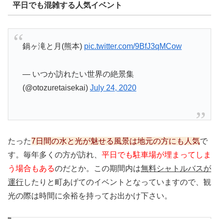
平日でも混雑する人気イベント
鍋ヶ滝と月(熊本)
pic.twitter.com/9BfJ3qMCow
— いつか訪れたい世界の絶景集
(@otozuretaisekai)
July 24, 2020
たった
7日間の水と光が魅せる風景は地元の方にも人気
で
す。毎年多くの方が訪れ、
平日でも駐車場が埋まってしま
う場合もある
のだとか。この期間内は
無料シャトルバスが
運行
したりと町あげてのイベントとなっていますので、観
光の際は時間に余裕を持ってお出かけ下さい。