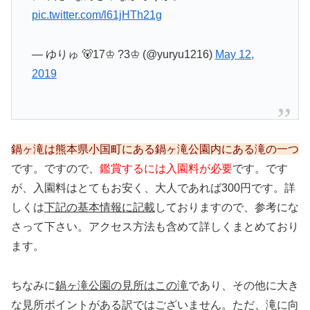
pic.twitter.com/l61jHTh21g
— ゆりゅ 🐻17♔ ?3♔ (@yuryu1216)
May 12,
2019
鍋ヶ滝は熊本県小国町にある
鍋ヶ滝公園内にある滝の一つ
です。ですので、
鑑賞するには入園料が必要
です。です
が、入園料はとてもお安く、大人であれば300円です。詳
しくは
下記の基本情報に記載
しておりますので、参考にな
さって下さい。アクセス方法も含めて詳しくまとめており
ます。
ちなみに
鍋ヶ滝公園の見所はこの滝
であり、その他に大き
な見所ポイントがある訳ではございません。ただ、滝に向