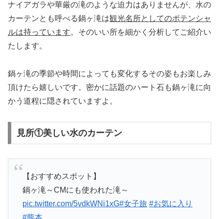
ナイアガラや華厳の滝のような迫力はありませんが、水の
カーテンとも呼べる鍋ヶ滝は
観光名所としてのポテンシャ
ルは持っています
。そのいい所を細かく分析してご紹介い
たします。
鍋ヶ滝の季節や時間によっても変化するその姿もお楽しみ
頂けたら嬉しいです。密かに話題のハート石も鍋ヶ滝に向
かう道程に隠されていますよ。
見所①美しい水のカーテン
【おすすめスポット】
鍋ヶ滝～CMにも使われた滝～
pic.twitter.com/5vdkWNi1xG
#女子旅
#お気に入り
#熊本