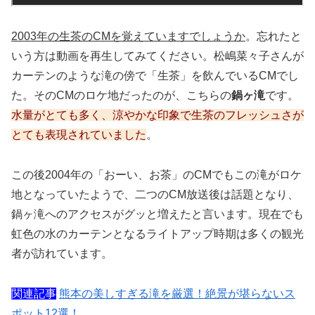
2003年の生茶のCMを覚えていますでしょうか
。忘れたと
いう方は動画を再生してみてください。松嶋菜々子さんが
カーテンのような滝の傍で「生茶」を飲んでいるCMでし
た。そのCMのロケ地だったのが、こちらの
鍋ヶ滝
です。
水量がとても多く、涼やかな印象で生茶のフレッシュさが
とても表現されていました
。
この後2004年の「おーい、お茶」のCMでもこの滝がロケ
地となっていたようで、二つのCM放送後は話題となり、
鍋ヶ滝へのアクセスがグッと増えたと言います。現在でも
虹色の水のカーテンとなるライトアップ時期は多くの観光
者が訪れています。
関連記事
熊本の美しすぎる滝を厳選！絶景が堪らないス
ポット12選！