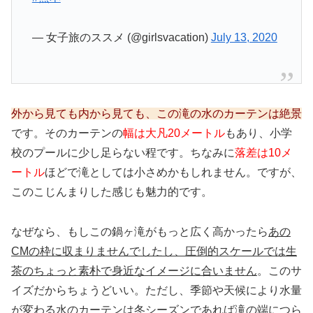
— 女子旅のススメ (@girlsvacation)
July 13, 2020
外から見ても内から見ても、この滝の水のカーテンは絶景
です。そのカーテンの
幅は大凡20メートル
もあり、小学
校のプールに少し足らない程です。ちなみに
落差は10メ
ートル
ほどで滝としては小さめかもしれません。ですが、
このこじんまりした感じも魅力的です。
なぜなら、もしこの鍋ヶ滝がもっと広く高かったら
あの
CMの枠に収まりませんでしたし、圧倒的スケールでは生
茶のちょっと素朴で身近なイメージに合いません
。このサ
イズだからちょうどいい。ただし、季節や天候により水量
が変わる水のカーテンは冬シーズンであれば滝の端につら