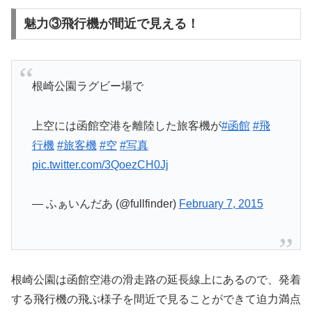
魅力③飛行機が間近で見える！
根崎公園ラグビー場で
上空には函館空港を離陸した旅客機が
#函館
#飛
行機
#旅客機
#空
#写真
pic.twitter.com/3QoezCH0Jj
— ふぁいんだあ (@fullfinder)
February 7, 2015
根崎公園は函館空港の滑走路の延長線上にあるので、発着
する飛行機の飛ぶ様子を間近で見ることができて迫力満点