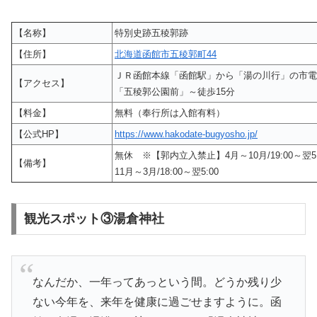
【名称】
特別史跡五稜郭跡
【住所】
北海道函館市五稜郭町44
ＪＲ函館本線「函館駅」から「湯の川行」の市電
【アクセス】
「五稜郭公園前」～徒歩15分
【料金】
無料（奉行所は入館有料）
【公式HP】
https://www.hakodate-bugyosho.jp/
無休 ※【郭内立入禁止】4月～10月/19:00～翌5:
【備考】
11月～3月/18:00～翌5:00
観光スポット③湯倉神社
なんだか、一年ってあっという間。どうか残り少
ない今年を、来年を健康に過ごせますように。函