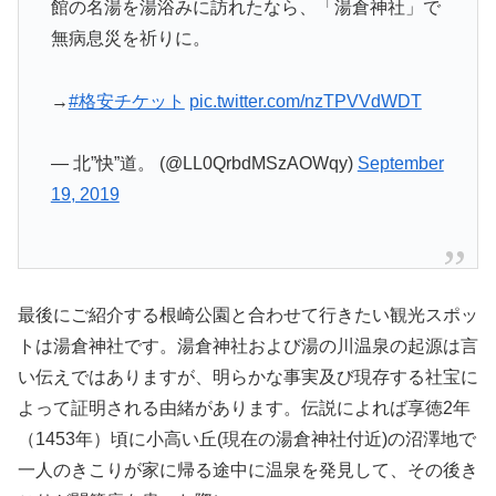
館の名湯を湯浴みに訪れたなら、「湯倉神社」で
無病息災を祈りに。
→
#格安チケット
pic.twitter.com/nzTPVVdWDT
— 北”快”道。 (@LL0QrbdMSzAOWqy)
September
19, 2019
最後にご紹介する根崎公園と合わせて行きたい観光スポッ
トは湯倉神社です。湯倉神社および湯の川温泉の起源は言
い伝えではありますが、明らかな事実及び現存する社宝に
よって証明される由緒があります。伝説によれば享徳2年
（1453年）頃に小高い丘(現在の湯倉神社付近)の沼澤地で
一人のきこりが家に帰る途中に温泉を発見して、その後き