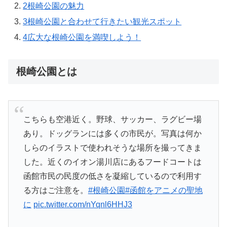
2
根崎公園の魅力
3
根崎公園と合わせて行きたい観光スポット
4
広大な根崎公園を満喫しよう！
根崎公園とは
こちらも空港近く。野球、サッカー、ラグビー場
あり。ドッグランには多くの市民が。写真は何か
しらのイラストで使われそうな場所を撮ってきま
した。近くのイオン湯川店にあるフードコートは
函館市民の民度の低さを凝縮しているので利用す
る方はご注意を。
#根崎公園
#函館をアニメの聖地
に
pic.twitter.com/nYqnl6HHJ3