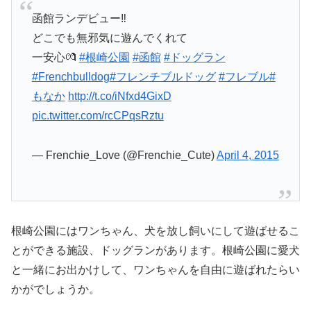
函館ランデビュー‼️
どこでも無邪気に遊んでくれて
一安心💏
#根崎公園
#函館
#ドッグラン
#Frenchbulldog
#フレンチブルドッグ
#フレブル
#
もなか
http://t.co/iNfxd4GixD
pic.twitter.com/rcCPqsRztu
— Frenchie_Love (@Frenchie_Cute)
April 4, 2015
根崎公園にはワンちゃん、犬を放し飼いにして遊ばせるこ
とができる施設、ドッグランがあります。根崎公園に愛犬
と一緒にお出かけして、ワンちゃんを自由に遊ばれたらい
かがでしょうか。