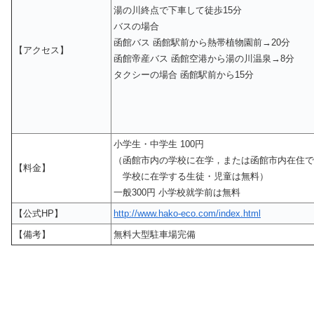
湯の川終点で下車して徒歩15分
バスの場合
函館バス 函館駅前から熱帯植物園前→20分
【アクセス】
函館帝産バス 函館空港から湯の川温泉→8分
タクシーの場合 函館駅前から15分
小学生・中学生 100円
（函館市内の学校に在学，または函館市内在住で
【料金】
学校に在学する生徒・児童は無料）
一般300円 小学校就学前は無料
【公式HP】
http://www.hako-eco.com/index.html
【備考】
無料大型駐車場完備