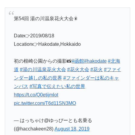
第54回 湯の川温泉花火大会🎇
Date👉2019/08/18
Location👉Hakodate,Hokkaido
初の根崎公園からの撮影📸
#函館
#hakodate
#北海
道
#湯の川温泉花火大会
#花火大会
#花火
#ファイ
ンダー越しの私の世界
#ファインダーは私のキャ
ンパス
#写真で伝えたい私の世界
https://t.co/Q0etijmlot
pic.twitter.com/T6d11SN3MO
— はっちゃけ@ゆっぴーとも名乗る
(@hacchakeen28)
August 18, 2019