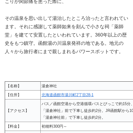
こりが関節痛を患った際に、
その温泉を思い出して湯治したところ治ったと言われてい
ます。それに感謝して薬師如来を刻んで小さな祠「薬師
堂」を建てて安置したといわれています。360年以上の歴
史をもつ鎮守。函館湯の川温泉発祥の地である。地元の
人々から旅行者にまで親しまれるパワースポットです。
【名称】
湯倉神社
【住所】
北海道函館市湯川町2丁目28-1
バス／函館空港から空港循環バスとびっこで約15分
【アクセス】
「湯倉神社」前で下車し徒歩約2分。JR函館駅から10
「湯倉神社前」で下車し徒歩約2分。
【料金】
初穂料300円～