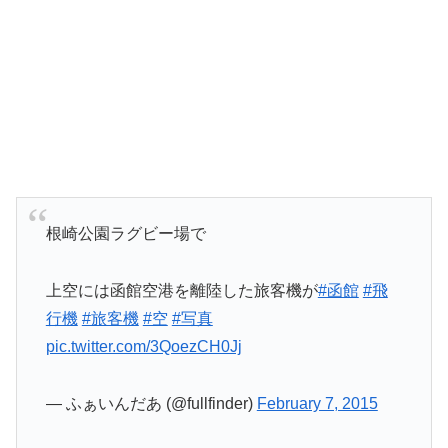
根崎公園ラグビー場で
上空には函館空港を離陸した旅客機が
#函館
#飛
行機
#旅客機
#空
#写真
pic.twitter.com/3QoezCH0Jj
— ふぁいんだあ (@fullfinder)
February 7, 2015