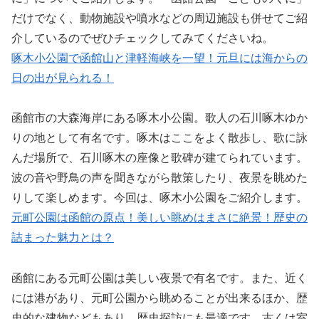
だけでなく、動物施設や噴水などの周辺施設も併せてご紹
介しているのでぜひチェックしてみてくださいね。
啄木小公園で函館山と津軽海峡を一望！元旦には海からの
日の出が見られる！
函館市の大森海岸にある啄木小公園。歌人の石川啄木ゆか
りの地として有名です。啄木はここをよく散歩し、歌に詠
んだ場所で、石川啄木の座像と歌碑が建てられています。
波の音や野鳥の声を聞きながら散策したり、夜景を眺めた
りして楽しめます。今回は、啄木小公園をご紹介します。
元町公園は函館の原点！美しい眺めはまさに絶景！歴史の
詰まった魅力とは？
函館にある元町公園は美しい夜景で有名です。また、近く
には港があり、元町公園から眺めることが出来るほか、歴
史的な建物などもあり、歴史探訪にも最適です。古くは室