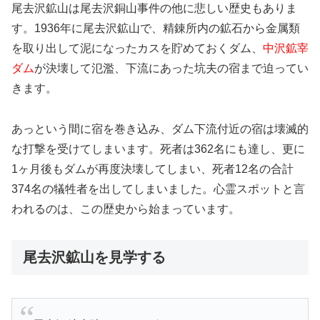
尾去沢鉱山は尾去沢銅山事件の他に悲しい歴史もありま
す。1936年に尾去沢鉱山で、精錬所内の鉱石から金属類
を取り出して泥になったカスを貯めておくダム、
中沢鉱宰
ダム
が決壊して氾濫、下流にあった坑夫の宿まで迫ってい
きます。
あっという間に宿を巻き込み、ダム下流付近の宿は壊滅的
な打撃を受けてしまいます。死者は362名にも達し、更に
1ヶ月後もダムが再度決壊してしまい、死者12名の合計
374名の犠牲者を出してしまいました。心霊スポットと言
われるのは、この歴史から始まっています。
尾去沢鉱山を見学する