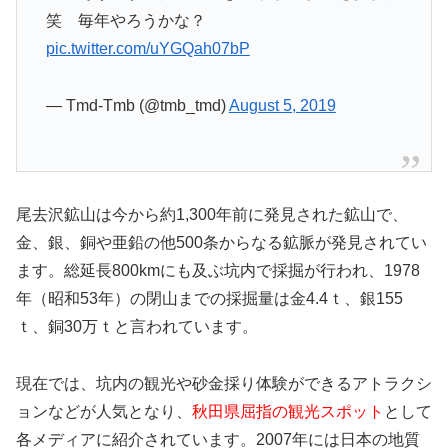
笑 毎年やろうかな？
pic.twitter.com/uYGQah07bP
— Tmd-Tmb (@tmb_tmd)
August 5, 2019
尾去沢鉱山は今から約1,300年前に発見された鉱山で、
金、銀、銅や亜鉛の他500条からなる鉱脈が発見されてい
ます。総延長800kmにも及ぶ坑内で採掘が行われ、1978
年（昭和53年）の閉山までの採掘量は金4.4ｔ、銀155
ｔ、銅30万ｔと言われています。
現在では、坑内の観光や砂金採り体験ができるアトラクシ
ョンなどが人気となり、
秋田県屈指の観光スポット
として
各メディアに紹介されています。2007年には日本の地質