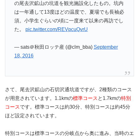
の尾去沢鉱山の坑道を観光施設化したもの。坑内
は一年通して13度ほどの温度で、夏場でも長袖必
須。小学生ぐらいの頃に一度来て以来の再訪でし
た。
pic.twitter.com/REVpcuQvrU
— sats＠秋田ロッテ産 (@clm_bba)
September
18, 2016
さて、尾去沢鉱山の石切沢通坑道ですが、2種類のコース
が用意されています。1.1kmの
標準コース
と1.7kmの
特別
コース
です。標準コースは約30分、特別コースは約45分
ほど設定されています。
特別コースは標準コースの分岐点から奥に進み、当時のエ