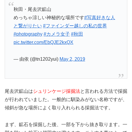
秋田・尾去沢鉱山
めっちゃ涼しい神秘的な場所です
#写真好きな人
と繋がりたい
#ファインダー越しの私の世界
#photography
#カメラ女子
#秋田
pic.twitter.com/EbQJE2kxQX
— 由依 (@tn1202yui)
May 2, 2019
尾去沢鉱山は
シュリンケージ採掘法
と言われる方法で採掘
が行われていました。一般的に馴染みがない名称ですが、
傾斜が急な場所によく取り入れられる採掘法です。
まず、鉱石を採掘した後、一部を下から抜き取ります。一