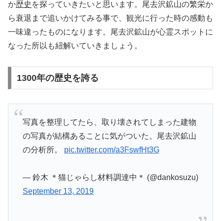
か
歴史
を探っていきたいと思います。尾去沢鉱山の繁栄か
ら衰退まで追いかけてみる事で、観光に行った時の感動も
一味違ったものになります。尾去沢鉱山が心霊スポットに
なった所以も紐解いていきましょう。
1300年の歴史を誇る
写真を整理してたら、取り壊されてしまった建物
の写真が結構あることに気がついた。尾去沢鉱山
の分析所。
pic.twitter.com/a3FswfHt3G
— 鈴木 ＊猫じゃらし材料調達中＊ (@dankosuzu)
September 13, 2019