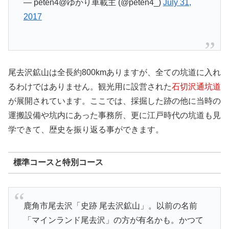
— peten4@ゆかり車載主 (@peten4_)
July 31,
2017
尾去沢鉱山は全長約800kmありますが、全ての坑道に入れ
るわけではありません。観光用に設営された
石切沢通坑道
が展開されています。ここでは、採掘した跡の他に当時の
運搬設備や坑内にあった事務所、更に江戸時代の坑道も見
学できて、歴史を振り返る事ができます。
標準コースと特別コース
鹿角市尾去沢「史跡 尾去沢鉱山」。以前の名前
「マインランド尾去沢」の方が有名かも。かつて