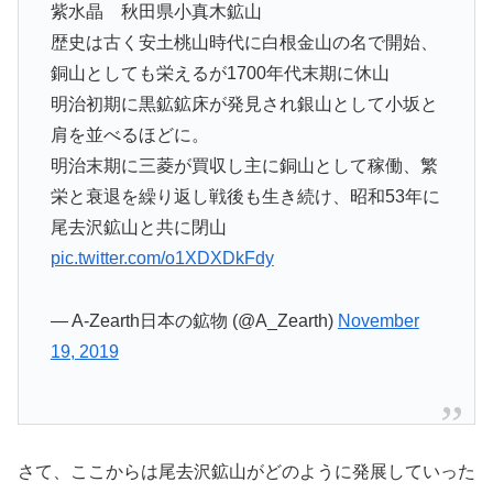
紫水晶 秋田県小真木鉱山
歴史は古く安土桃山時代に白根金山の名で開始、
銅山としても栄えるが1700年代末期に休山
明治初期に黒鉱鉱床が発見され銀山として小坂と
肩を並べるほどに。
明治末期に三菱が買収し主に銅山として稼働、繁
栄と衰退を繰り返し戦後も生き続け、昭和53年に
尾去沢鉱山と共に閉山
pic.twitter.com/o1XDXDkFdy
— A-Zearth日本の鉱物 (@A_Zearth)
November
19, 2019
さて、ここからは尾去沢鉱山がどのように発展していった