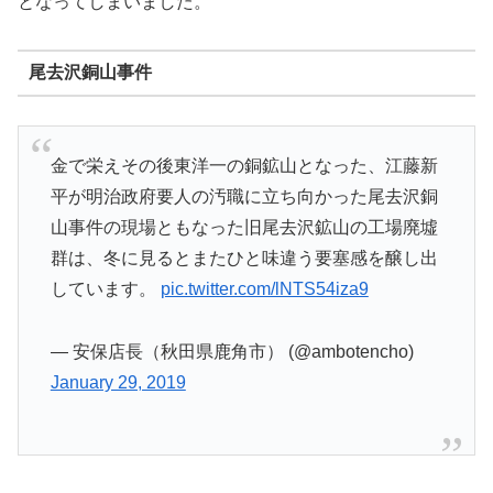
となってしまいました。
尾去沢銅山事件
金で栄えその後東洋一の銅鉱山となった、江藤新
平が明治政府要人の汚職に立ち向かった尾去沢銅
山事件の現場ともなった旧尾去沢鉱山の工場廃墟
群は、冬に見るとまたひと味違う要塞感を醸し出
しています。
pic.twitter.com/lNTS54iza9
— 安保店長（秋田県鹿角市） (@ambotencho)
January 29, 2019