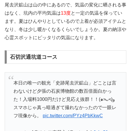
尾去沢鉱山は山の中にあるので、気温の変化に晒される事
はなく、坑内の平均気温は
13度
と一定の気温を保ってい
ます。夏はひんやりとしているので上着が必須アイテムと
なり、冬は少し暖かくなるくらいでしょうか。夏の納涼や
心霊スポットにピッタリの気温になります。
石切沢通坑道コース
本日の唯一の観光「史跡尾去沢鉱山」どことは言
わないけど夕張の石炭博物館の数百倍面白かっ
た！入場料1000円だけど見応え抜群！！(๑˃̵ᴗ˂̵)و
スマホじゃ真っ暗過ぎて撮れなかったので一眼レ
フ現像から。
pic.twitter.com/PYz4PbKkwC