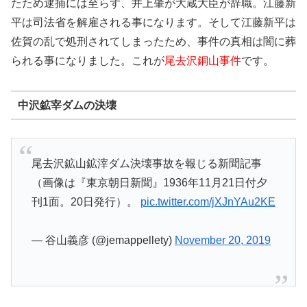
たため逮捕には至らず、井上肇が大蔵大臣が辞職。江藤新
平は司法省を解雇される事になります。そして江藤新平は
佐賀の乱で処刑されてしまったため、事件の真相は闇に葬
られる事になりました。これが
尾去沢銅山事件
です。
中沢鉱宰ダムの決壊
尾去沢鉱山鉱滓ダム決壊事故を報じる新聞記事
（画像は『東京朝日新聞』1936年11月21日付夕
刊1面。20日発行）。
pic.twitter.com/jXJnYAu2KE
— 谷山義彦 (@jemappellety)
November 20, 2019