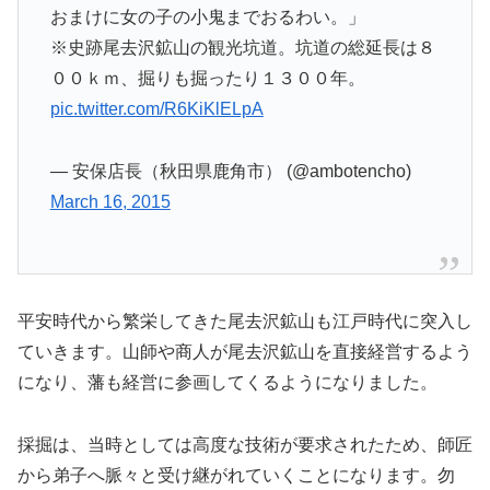
おまけに女の子の小鬼までおるわい。」
※史跡尾去沢鉱山の観光坑道。坑道の総延長は８
００ｋｍ、掘りも掘ったり１３００年。
pic.twitter.com/R6KiKlELpA
— 安保店長（秋田県鹿角市） (@ambotencho)
March 16, 2015
平安時代から繁栄してきた尾去沢鉱山も江戸時代に突入し
ていきます。山師や商人が尾去沢鉱山を直接経営するよう
になり、藩も経営に参画してくるようになりました。
採掘は、当時としては高度な技術が要求されたため、師匠
から弟子へ脈々と受け継がれていくことになります。勿