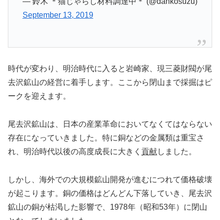
— 鈴木 ＊猫じゃらし材料調達中＊ (@dankosuzu)
September 13, 2019
時代が変わり、明治時代に入ると岩崎家、現三菱財閥が尾
去沢鉱山の経営に着手します。ここから閉山まで採掘はピ
ークを迎えます。
尾去沢鉱山は、日本の産業革命においてなくてはならない
存在になっていきました。特に銅などの金属類は重宝さ
れ、明治時代以後の高度成長に大きく
貢献
しました。
しかし、海外での大規模鉱山開発が進むにつれて価格破壊
が起こります。銅の価格はどんどん下落していき、尾去沢
鉱山の銅が枯渇した影響で、1978年（昭和53年）に閉山