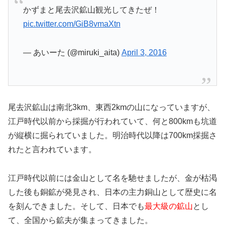
かずまと尾去沢鉱山観光してきたぜ！
pic.twitter.com/GiB8vmaXtn
— あいーた (@miruki_aita)
April 3, 2016
尾去沢鉱山は南北3km、東西2kmの山になっていますが、
江戸時代以前から採掘が行われていて、何と800kmも坑道
が縦横に掘られていました。明治時代以降は700km採掘さ
れたと言われています。
江戸時代以前には金山として名を馳せましたが、金が枯渇
した後も銅鉱が発見され、日本の主力銅山として歴史に名
を刻んできました。そして、日本でも
最大級の鉱山
とし
て、全国から鉱夫が集まってきました。