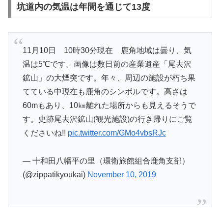
坑道内の気温は年間を通じて13度
11月10日 10時30分現在 鹿角地域は曇り、気
温は5℃です。画像は数日前の産業遺産「尾去沢
鉱山」の大煙突です。年々、周辺の施設が朽ち果
てている中現在も鹿角のシンボルです。高さは
60mもあり、10㎞離れた場所からも見えるそうで
す。史跡尾去沢鉱山(観光施設)の行き帰りにご覧
くださいね!!
pic.twitter.com/GMo4vbsRJc
— 十和田八幡平の里（環衛旅館組合鹿角支部）
(@zippatikyoukai)
November 10, 2019