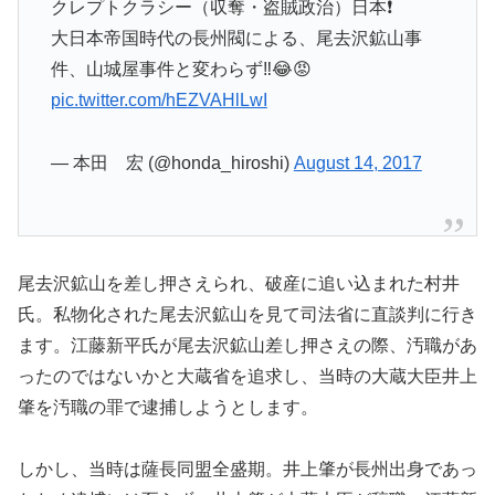
クレプトクラシー（収奪・盗賊政治）日本❗️
大日本帝国時代の長州閥による、尾去沢鉱山事
件、山城屋事件と変わらず‼️😂😡
pic.twitter.com/hEZVAHlLwI
— 本田 宏 (@honda_hiroshi)
August 14, 2017
尾去沢鉱山を差し押さえられ、破産に追い込まれた村井
氏。私物化された尾去沢鉱山を見て司法省に直談判に行き
ます。江藤新平氏が尾去沢鉱山差し押さえの際、汚職があ
ったのではないかと大蔵省を追求し、当時の大蔵大臣井上
肇を汚職の罪で逮捕しようとします。
しかし、当時は薩長同盟全盛期。井上肇が長州出身であっ