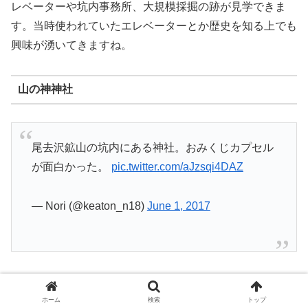
レベーターや坑内事務所、大規模採掘の跡が見学できま
す。当時使われていたエレベーターとか歴史を知る上でも
興味が湧いてきますね。
山の神神社
尾去沢鉱山の坑内にある神社。おみくじカプセル
が面白かった。
pic.twitter.com/aJzsqi4DAZ
— Nori (@keaton_n18)
June 1, 2017
尾去沢鉱山観光ツアーで坑内に入り、中を進みます。近代
坑道を抜けて先に進みますと、
山の神神社
が出てきます。
ホーム
検索
トップ