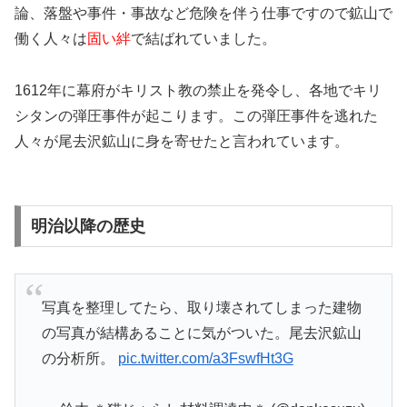
論、落盤や事件・事故など危険を伴う仕事ですので鉱山で
働く人々は
固い絆
で結ばれていました。
1612年に幕府がキリスト教の禁止を発令し、各地でキリ
シタンの弾圧事件が起こります。この弾圧事件を逃れた
人々が尾去沢鉱山に身を寄せたと言われています。
明治以降の歴史
写真を整理してたら、取り壊されてしまった建物
の写真が結構あることに気がついた。尾去沢鉱山
の分析所。
pic.twitter.com/a3FswfHt3G