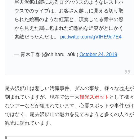
尾去沢鉱山跡にあるログハウスのようなレストハ
ウスでのライブは、お客さん越しに見える切り取
られた絵画のような紅葉と、演奏してる背中の窓
から見えた靄に包まれた幻想的な煙突がとにかく
素敵だったんだよ。
pic.twitter.com/gVfHE9d7E4
— 青木千春 (@chiharu_a0ki)
October 24, 2019
尾去沢鉱山は悲しい汚職事件、ダムの事故、様々な歴史が
刻まれていますが、現在では一大
観光スポット
として様々
なツアーなどが組まれています。心霊スポットや事件だけ
ではなく、尾去沢鉱山の魅力を見てみようと多くの人々が
観光に訪れています。