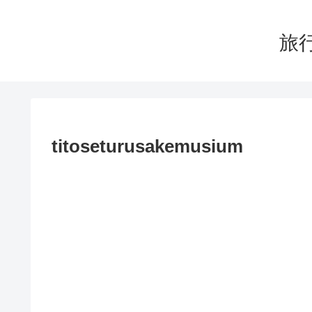
旅行
titoseturusakemusium