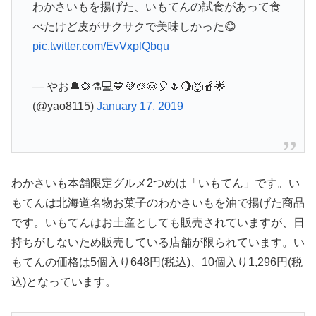
わかさいもを揚げた、いもてんの試食があって食
べたけど皮がサクサクで美味しかった😋
pic.twitter.com/EvVxplQbqu
— やお🔔🌻⚗️💻💙💜🎨🐶🎈🌷🌖🐺🍎🌟
(@yao8115)
January 17, 2019
わかさいも本舗限定グルメ2つめは「いもてん」です。い
もてんは北海道名物お菓子のわかさいもを油で揚げた商品
です。いもてんはお土産としても販売されていますが、日
持ちがしないため販売している店舗が限られています。い
もてんの価格は5個入り648円(税込)、10個入り1,296円(税
込)となっています。