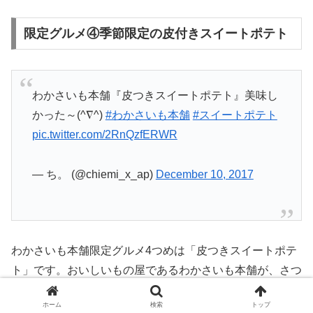
限定グルメ④季節限定の皮付きスイートポテト
わかさいも本舗『皮つきスイートポテト』美味し
かった～(^∇^)
#わかさいも本舗
#スイートポテト
pic.twitter.com/2RnQzfERWR
— ち。 (@chiemi_x_ap)
December 10, 2017
わかさいも本舗限定グルメ4つめは「皮つきスイートポテ
ト」です。おいしいもの屋であるわかさいも本舗が、さつ
まいもを使用してお菓子を作るとしたらどのようなお菓子
ホーム
検索
トップ
ができるかという想いから、皮つきスイートポテトが誕生