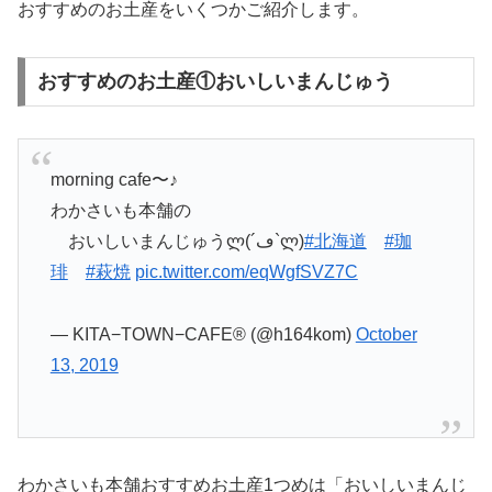
おすすめのお土産をいくつかご紹介します。
おすすめのお土産①おいしいまんじゅう
morning cafe〜♪
わかさいも本舗の
おいしいまんじゅうლ(´ڡ`ლ)
#北海道
#珈
琲
#萩焼
pic.twitter.com/eqWgfSVZ7C
— KITA−TOWN−CAFE® (@h164kom)
October
13, 2019
わかさいも本舗おすすめお土産1つめは「おいしいまんじ