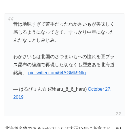
昔は地味すぎて苦手だったわかさいもが美味しく
感じるようになってきて、すっかり中年になった
んだな…としみじみ。
わかさいもは北国のさつまいもへの憧れを豆プラ
ス昆布の繊維で再現した切なくも歴史ある北海道
銘菓。
pic.twitter.com/64AGMk9NIq
— はるぴょん☆ (@haru_8_6_haru)
October 27,
2019
北海道名物であるわかさいもは大正12年に考案され、90