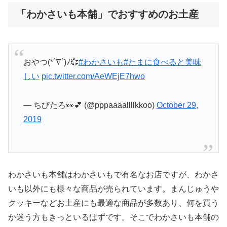
「わかさいも本舗」でおすすめのお土産
おやつ(*´∇`)ﾉ💞
#わかさいも
#たまに食べると美味
しい
pic.twitter.com/AeWEjE7hwo
— ちびたろ👀💕 (@pppaaaallllkkoo)
October 29,
2019
わかさいも本舗はわかさいもで有名なお店ですが、わかさ
いも以外にも様々な商品が売られています。まんじゅうや
クッキーなどお土産にも最適な商品が多数あり、何を買う
か迷う方もきっといるはずです。そこでわかさいも本舗の