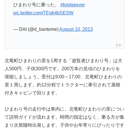
ひまわり号に乗った。
#bridgeever
pic.twitter.com/TEgb4bSESW
— DAI (@d_bantome)
August 10, 2013
北竜町ひまわりの里を1周する「遊覧者ひまわり号」は大
人500円、子供300円です。200万本の見頃のひまわりを
堪能しましょう。受付は9:00～17:00、北竜町ひまわりの
里１周します。約12分程でトラクターに牽引されて屋根
付きキャビンで回ります。
ひまわり号の走行中は車内に、北竜町ひまわりの里につい
て説明ガイドが流れます。時間の指定はなく、乗る方が集
まり次第随時出発します。子供やお年寄りにぴったりです