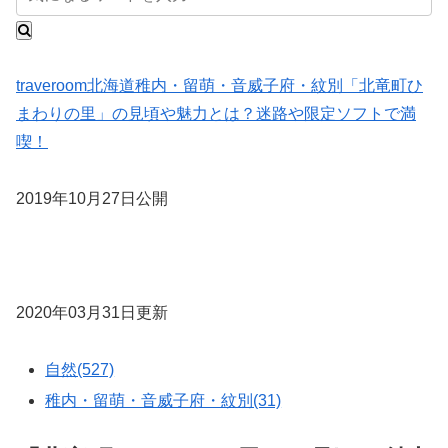
traveroom
北海道
稚内・留萌・音威子府・紋別
「北竜町ひ
まわりの里」の見頃や魅力とは？迷路や限定ソフトで満
喫！
2019年10月27日公開
2020年03月31日更新
自然(527)
稚内・留萌・音威子府・紋別(31)