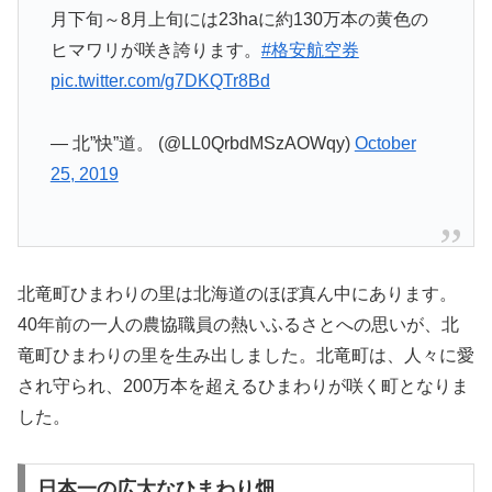
月下旬～8月上旬には23haに約130万本の黄色の
ヒマワリが咲き誇ります。
#格安航空券
pic.twitter.com/g7DKQTr8Bd
— 北”快”道。 (@LL0QrbdMSzAOWqy)
October
25, 2019
北竜町ひまわりの里は北海道のほぼ真ん中にあります。
40年前の一人の農協職員の熱いふるさとへの思いが、北
竜町ひまわりの里を生み出しました。北竜町は、人々に愛
され守られ、200万本を超えるひまわりが咲く町となりま
した。
日本一の広大なひまわり畑