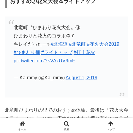
おすすめ⑦花火大会＆ライトアップ
北竜町〝ひまわり花火大会〟③
ひまわりと花火のコラボ🌻🎇
キレイだったー✨
#北海道
#北竜町
#花火大会2019
#ひまわり畑
#ライトアップ
#打上花火
pic.twitter.com/YsVAzUV9mF
— Ka-mmy (@Ka_mmy)
August 1, 2019
北竜町ひまわりの里でのおすすめ体験、最後は「花火大会
＆ライトアップ」です。広大なひまわり畑と花火のコラボ
レーション。ひまわりをイメージした花火も上がります。
ホーム
検索
トップ