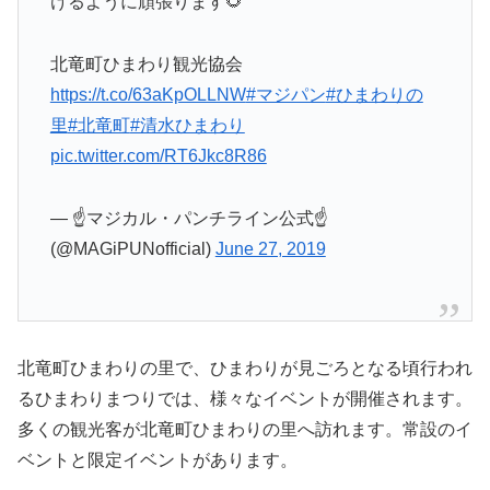
けるように頑張ります🌻
北竜町ひまわり観光協会
https://t.co/63aKpOLLNW
#マジパン
#ひまわりの
里
#北竜町
#清水ひまわり
pic.twitter.com/RT6Jkc8R86
— ☝️マジカル・パンチライン公式☝️
(@MAGiPUNofficial)
June 27, 2019
北竜町ひまわりの里で、ひまわりが見ごろとなる頃行われ
るひまわりまつりでは、様々なイベントが開催されます。
多くの観光客が北竜町ひまわりの里へ訪れます。常設のイ
ベントと限定イベントがあります。