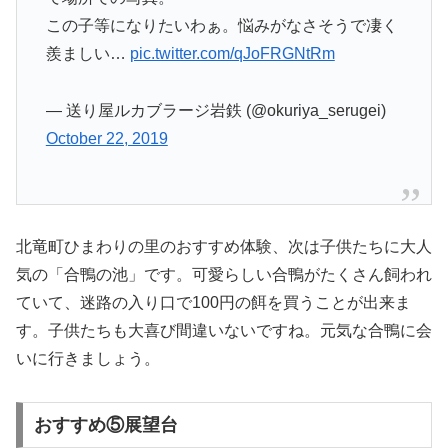
この子等になりたいわぁ。悩みがなさそうで凄く
羨ましい…
pic.twitter.com/qJoFRGNtRm
— 送り屋ルカブラージ岩鉄 (@okuriya_serugei)
October 22, 2019
北竜町ひまわりの里のおすすめ体験、次は子供たちに大人
気の「合鴨の池」です。可愛らしい合鴨がたくさん飼われ
ていて、迷路の入り口で100円の餌を買うことが出来ま
す。子供たちも大喜び間違いないですね。元気な合鴨に会
いに行きましょう。
おすすめ⑤展望台