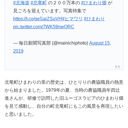
#北海道
#北竜町
の２００万本の
#ひまわり畑
が
見ごろを迎えています。写真特集で
https://t.co/geSarZSuVH
#ヒマワリ
#ひまわり
pic.twitter.com/7WK59nwQRC
— 毎日新聞写真部 (@mainichiphoto)
August 15,
2019
北竜町ひまわりの里の歴史は、ひとりりの農協職員の熱意
から始まりました。1979年の夏、当時の農協職員年四辻
進さんが、研修で訪問した旧ユーゴスラビアのひまわり畑
を見て感動し、自分の町北竜町にもこの風景を再現したい
と思いました。