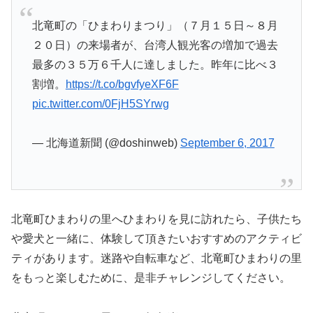
北竜町の「ひまわりまつり」（７月１５日～８月
２０日）の来場者が、台湾人観光客の増加で過去
最多の３５万６千人に達しました。昨年に比べ３
割増。
https://t.co/bgvfyeXF6F
pic.twitter.com/0FjH5SYrwg
— 北海道新聞 (@doshinweb)
September 6, 2017
北竜町ひまわりの里へひまわりを見に訪れたら、子供たち
や愛犬と一緒に、体験して頂きたいおすすめのアクティビ
ティがあります。迷路や自転車など、北竜町ひまわりの里
をもっと楽しむために、是非チャレンジしてください。