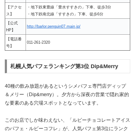
【アクセ
・地下鉄東豊線「豊水すすきの」下車、徒歩3分
ス】
・地下鉄南北線「すすきの」下車、徒歩6分
【公式
http://barlor.penguin07.main.jp/
HP】
【電話番
011-261-2320
号】
札幌人気パフェランキング第3位 Dip&Merry
40種の飲み放題があるというシメパフェ専門店ディップ
＆メリー（Dip&merry）。夕方から深夜の営業で隠れ家的
な要素のある穴場スポットとなっています。
このお店でしか味わえない、「ルビーチョコレートアイス
のパフェ・ルビーコフレ」が、人気パフェ第3位にランク