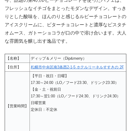
今、話題の第4のルビーチョコレートを使ったパフェは、
フレッシュなイチゴをまとったモダンなデザイン。すっき
りとした酸味を、ほんのりと感じるルビーチョコレートの
アイスクリームに、ビターチョコレートと濃厚なピスタチ
オムース、ガトーショコラが口の中で溶け合います。大人
な雰囲気を醸し出す逸品です。
【名称】
ディップ＆メリー（Dip&merry）
【住所】
札幌市中央区南3条西2-1-5 ホテルリーネルすすきの 2F
【平日・祝日・日曜】
17:30～24:00（LO／フード23:30、ドリンク23:30）
【金・土・祝前日
17:30～翌1:00（LO／フード24:30、ドリンク24:30）
日曜営業
【営業時間】
定休日：不定休