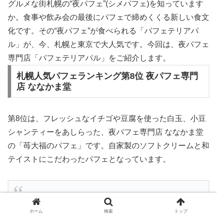
グルメな街札幌の“夜パフェ”(シメパフェ)を知っています
か。食事や飲み会の最後にパフェで締めくくる新しい食文
化です。その“夜パフェ”が食べられる「パフェテリアパ
ル」が、今、札幌と東京で大人気です。今回は、夜パフェ
専門店「パフェテリアパル」をご紹介します。
札幌人気パフェランキング第8位 夜パフェ専門
店 ななかま堂
第8位は、フレッシュなイチゴや豆腐を使った白玉、小豆
シャンティーをあしらった、夜パフェ専門店 ななかま堂
の「苺大福のパフェ」です。自家製のソフトクリームと和
テイストにこだわったパフェとなっています。
シメパフェ ななかま堂
苺大福パフェ🍓《¥1400》
ホーム
検索
トップ