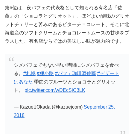
第6位は、夜パフェの代表格として知られる有名店『佐
藤』の「ショコラとグリオット」。ほどよい酸味のグリオ
ットチェリーと苦みのあるビターチョコレート、そこに北
海道産のソフトクリームとチョコレートムースの甘味をプ
ラスした、有名店ならではの美味しい味が魅力的です。
シメパフェでもない早い時間にシメパフェを食べ
る。
#札幌
#狸小路
#パフェ珈琲酒佐藤
#デザート
はあなた
季節のフルーツとショコラとグリオッ
ト。
pic.twitter.com/wDEcSjC3LK
— KazueOkada (@kazuejcom)
September 25,
2018