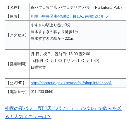
【名称】
夜パフェ専門店 パフェテリア パル （Parfaiteria PaL）
【住所】
札幌市中央区南4条西2丁目10-1 南4西2ビル 6F
すすきの駅より徒歩3分
豊水すすきの駅より徒歩1分
【アクセス】
豊水すすきの駅から221m
月-日、祝日、祝前日: 18:00-翌2:00
（料理L.O. 翌1:30 ドリンクL.O. 翌1:30）
【営業時間】
日曜営業
【公式HP】
http://risotteria-gaku.net/parfait/shop-info#shop1
【電話番号】
011-200-0559
札幌の夜パフェ専門店「パフェテリアパル」で飲みを〆
る！人気メニューは？