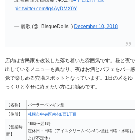
pic.twitter.com/fg4AyDMX0Y
— 麗歌 (@_BisqueDolls_)
December 10, 2018
店内は古民家を改装した落ち着いた雰囲気です。昼と夜で
出しているメニューも異なり、夜はお酒とパフェをバー感
覚で楽しめる穴場スポットとなっています。1日の〆をゆ
っくりと幸せに終えたい方にお勧めです。
【名称】
パーラーペンギン堂
【住所】
札幌市中央区南4条西1丁目
19時〜翌1時
【営業時
定休日：日曜（アイスクリームペンギン堂は日曜・水曜お
間】
よび不定休）