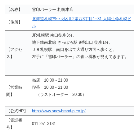
【名称】
雪印パーラー 札幌本店
北海道札幌市中央区北2条西3丁目1−31 太陽生命札幌ビ
【住所】
ル
JR札幌駅 南口徒歩3分。
地下鉄南北線 さっぽろ駅 9番出口 徒歩1分。
【アクセ
ＪＲ札幌駅、南口を出て大通り方面へ歩くと、
ス】
左手に「雪印パーラー」の青い看板が見えてきます。
売店 10:00～21:00
【営業時
喫茶 10:00～21:00
間】
（ラストオーダー 20:30）
【公式HP】
http://www.snowbrand-p.co.jp/
【電話番
011-251-3181
号】