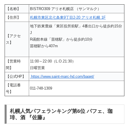
【名称】
BISTRO309 アリオ札幌店 （サンマルク）
【住所】
札幌市東区北七条東9丁目2-20 アリオ札幌 1F
地下鉄東豊線「東区役所前駅」4番出口から徒歩約15分
J
【アクセ
R函館本線「苗穂駅」から徒歩約10分
ス】
苗穂駅から407m
【営業時
11:00～22:00（L.O.21:30）
間】
日曜営業
【公式HP】
https://www.saint-marc-hd.com/baqet/
【電話番
011-748-1309
号】
札幌人気パフェランキング第6位 パフェ、珈
琲、酒 『佐藤』