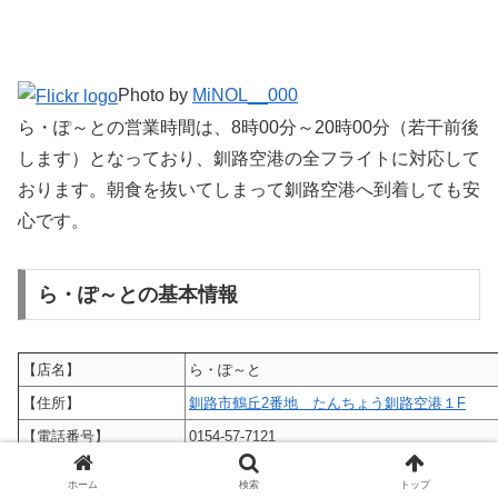
Photo by
MiNOL__000
ら・ぽ～との営業時間は、8時00分～20時00分（若干前後
します）となっており、釧路空港の全フライトに対応して
おります。朝食を抜いてしまって釧路空港へ到着しても安
心です。
ら・ぽ～との基本情報
【店名】
ら・ぽ～と
【住所】
釧路市鶴丘2番地 たんちょう釧路空港１F
【電話番号】
0154-57-7121
【定休日】
年中無休
ホーム
検索
トップ