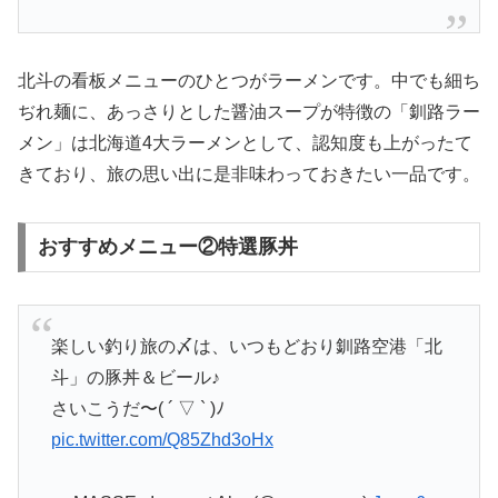
北斗の看板メニューのひとつがラーメンです。中でも細ち
ぢれ麺に、あっさりとした醤油スープが特徴の「釧路ラー
メン」は北海道4大ラーメンとして、認知度も上がったて
きており、旅の思い出に是非味わっておきたい一品です。
おすすめメニュー②特選豚丼
楽しい釣り旅の〆は、いつもどおり釧路空港「北
斗」の豚丼＆ビール♪
さいこうだ〜( ´ ▽ ` )ﾉ
pic.twitter.com/Q85Zhd3oHx