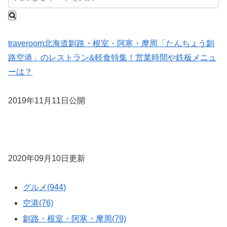
traveroom
北海道
釧路・根室・阿寒・摩周
「たんちょう釧
路空港」のレストラン&軽食特集！営業時間や鉄板メニュ
ーは？
2019年11月11日公開
2020年09月10日更新
グルメ(944)
空港(76)
釧路・根室・阿寒・摩周(79)