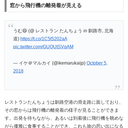
窓から飛行機の離発着が見える
うむ😄 (@ レストラン たんちょう in 釧路市, 北海
道)
https://t.co/1C5t5202aA
pic.twitter.com/GUQUtSVqAM
— イケ＠マルカイ (@ikemarukaijp)
October 5,
2018
レストランたんちょうは釧路空港の滑走路に面しており、
その窓からは飛行機の離発着の様子が見ることができま
す。出発を待ちながら、あるいは到着後に飛行機を眺めな
がら優雅に食事することができ、これも旅の思い出になる