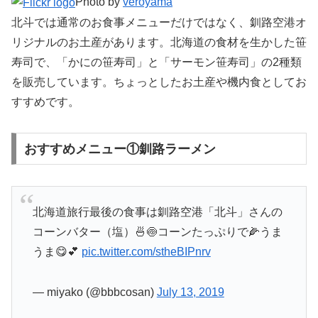
Photo by
veroyama
北斗では通常のお食事メニューだけではなく、釧路空港オ
リジナルのお土産があります。北海道の食材を生かした笹
寿司で、「かにの笹寿司」と「サーモン笹寿司」の2種類
を販売しています。ちょっとしたお土産や機内食としてお
すすめです。
おすすめメニュー①釧路ラーメン
北海道旅行最後の食事は釧路空港「北斗」さんの
コーンバター（塩）🍜🍥コーンたっぷりで🌽うま
うま😋💕
pic.twitter.com/stheBIPnrv
— miyako (@bbbcosan)
July 13, 2019