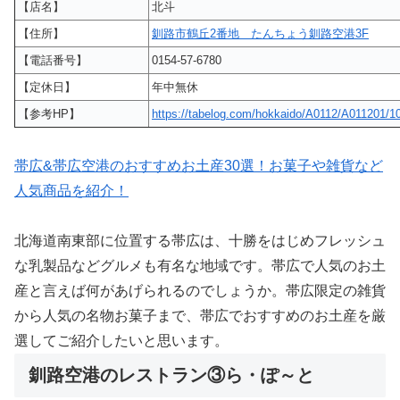
【店名】
北斗
【住所】
釧路市鶴丘2番地 たんちょう釧路空港3F
【電話番号】
0154-57-6780
【定休日】
年中無休
【参考HP】
https://tabelog.com/hokkaido/A0112/A011201/1
帯広&帯広空港のおすすめお土産30選！お菓子や雑貨など
人気商品を紹介！
北海道南東部に位置する帯広は、十勝をはじめフレッシュ
な乳製品などグルメも有名な地域です。帯広で人気のお土
産と言えば何があげられるのでしょうか。帯広限定の雑貨
から人気の名物お菓子まで、帯広でおすすめのお土産を厳
選してご紹介したいと思います。
釧路空港のレストラン③ら・ぽ～と