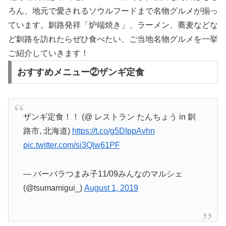
ろん、地元で愛されるソウルフードまで名物グルメが揃っ
ています。釧路発祥「炉端焼き」、ラーメン、蕎麦などな
ど釧路を訪れたらぜひ食べたい、ご当地名物グルメを一挙
ご紹介していきます！
おすすめメニュー②ザンギ定食
ザンギ定食！！ (@ レストラン たんちょう in 釧
路市, 北海道)
https://t.co/g5DIppAvhn
pic.twitter.com/si3Qlw61PF
— バーバラつまみ子11/09みんなのマルシェ
(@tsumamigui_)
August 1, 2019