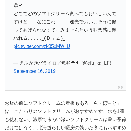
😋💕
どこでどのソフトクリーム食べてもおいしいんで
すけど……なにこれ………逆光でおいしそうに撮
ってあげられなくてすみませんという罪悪感に襲
われる………_(:D 」∠ )_
pic.twitter.com/zk35xMWilU
— えふか@バライロノ魚類🌹🐠 (@efu_ka_LF)
September 16, 2019
お店の前にソフトクリームの看板もある「ら・ぽ～と」
は、こだわりのソフトクリームがおすすめです。水を1滴
も使わない、濃厚で味わい深いソフトクリームは暑い季節
だけではなく、北海道らしい暖房の効いた冬にもおすすめ