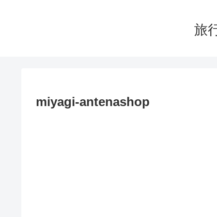
旅行
miyagi-antenashop