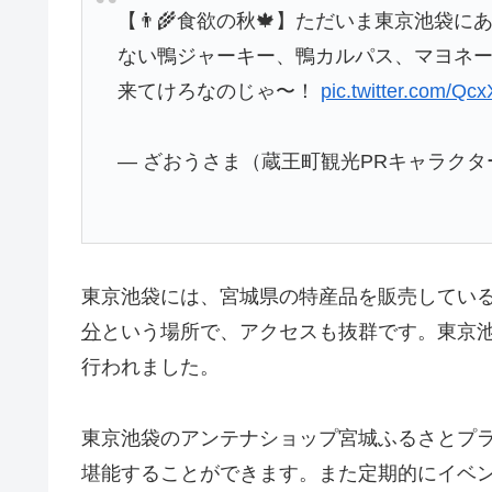
【👨‍🌾食欲の秋🍁】ただいま東京池
ない鴨ジャーキー、鴨カルパス、マヨネ
来てけろなのじゃ〜！
pic.twitter.com/Qc
— ざおうさま（蔵王町観光PRキャラクター）
東京池袋には、宮城県の特産品を販売してい
分
という場所で、アクセスも抜群です。東京池
行われました。
東京池袋のアンテナショップ宮城ふるさとプ
堪能することができます。また定期的にイベ