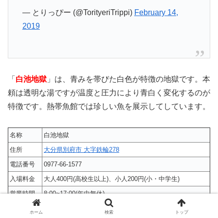
— とりっぴー (@TorityeriTrippi)
February 14,
2019
「
白池地獄
」は、青みを帯びた白色が特徴の地獄です。本
頼は透明な湯ですが温度と圧力により青白く変化するのが
特徴です。熱帯魚館では珍しい魚を展示してしています。
名称
白池地獄
住所
大分県別府市 大字鉄輪278
電話番号
0977-66-1577
入場料金
大人400円(高校生以上)、小人200円(小・中学生)
営業時間
8:00~17:00(年中無休)
駐車場
有(海地獄の駐車場)
ホーム
検索
トップ