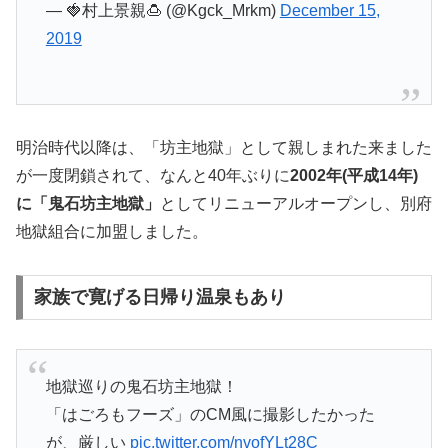
— 🍓村上景親🍮 (@Kgck_Mrkm)
December 15,
2019
明治時代以降は、「坊主地獄」として親しまれた来ました
が一度閉鎖されて、なんと40年ぶりに
2002年(平成14年)
に「鬼石坊主地獄」
としてリニューアルオープンし、別府
地獄組合に加盟しました。
家族で寛げる日帰り温泉もあり
地獄巡りの鬼石坊主地獄！
「はごろもフーズ」のCM風に撮影したかった
が、厳しい
pic.twitter.com/nvofYLt28C