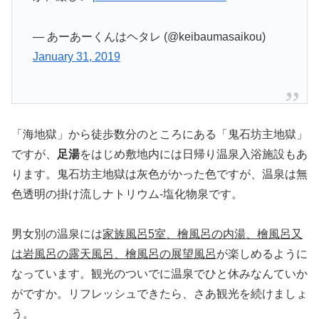
— あーあーくんはヘタレ (@keibaumasaikou)
January 31, 2019
「海地獄」から徒歩数分のところにある「鬼石坊主地獄」
ですが、
足湯
をはじめ敷地内には日帰り温泉入浴施設もあ
ります。鬼石坊主地獄は灰色がかった色ですが、温泉は無
色透明の掛け流しナトリウム-塩化物泉です。
男女別の温泉には
家族風呂5室、檜風呂の内湯、檜風呂又
は岩風呂の露天風呂、檜風呂の展望風呂
が楽しめるように
なっています。観光のついでに温泉でひと休みなんていか
がですか。リフレッシュできたら、さあ観光を続けましょ
う。