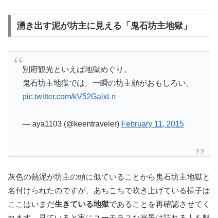
湧き出す泥が坊主に見える「鬼石坊主地獄」
別府観光といえば地獄めぐり。
鬼石坊主地獄では、一瞬の坊主顔がおもしろい。
pic.twitter.com/kV52GalxLn
— aya1103 (@keentraveler)
February 11, 2015
灰色の熱泥が坊主の頭に似ていることから鬼石坊主地獄と
名付けられたのですが、あちこちで吹き上げている様子は
ここはいまだ
生きている地獄
であることを再確認させてく
れます。見ていると実にユーモラスな光景は訪れる人を魅