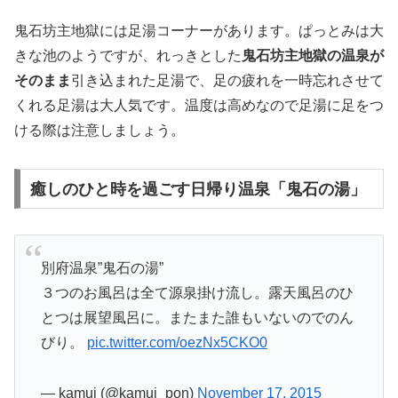
鬼石坊主地獄には足湯コーナーがあります。ぱっとみは大
きな池のようですが、れっきとした
鬼石坊主地獄の温泉が
そのまま
引き込まれた足湯で、足の疲れを一時忘れさせて
くれる足湯は大人気です。温度は高めなので足湯に足をつ
ける際は注意しましょう。
癒しのひと時を過ごす日帰り温泉「鬼石の湯」
別府温泉”鬼石の湯”
３つのお風呂は全て源泉掛け流し。露天風呂のひ
とつは展望風呂に。またまた誰もいないのでのん
びり。
pic.twitter.com/oezNx5CKO0
— kamui (@kamui_pon)
November 17, 2015