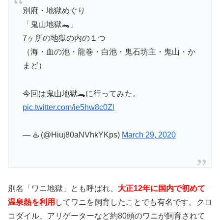
別府・地獄めぐり
「鬼山地獄🐊」
7ヶ所の地獄の内の１つ
（海・血の池・龍巻・白池・鬼石坊主・鬼山・か
まど）
今回は鬼山地獄🐊に行ってみた。
pic.twitter.com/ie5hw8c0Zl
— ♨️ (@Hiuj80aNVhkYKps)
March 29, 2020
別名「ワニ地獄」とも呼ばれ、
大正12年に国内で初めて
温泉熱を利用
してワニを飼育したことでも有名です。クロ
コダイル、アリゲーターなど約80頭のワニが飼育されて