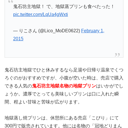
鬼石坊主地獄！ で、地獄蒸プリンも食べたった！
pic.twitter.com/LqUa4gWxti
— りこさん (@Lico_MoDE0622)
February 1,
2015
鬼石坊主地獄でひと休みするなら足湯や日帰り温泉でくつ
ろぐのがおすすめですが、小腹が空いた時は、売店で購入
できる人気の
鬼石坊主地獄名物の地獄プリン
はいかがでし
ょうか。濃厚でとっても美味しいプリンは口に入れた瞬
間、程よい甘味と苦味が広がります。
地獄蒸し焼プリンは、休憩所にある売店「こびり」にて
300円で販売されています。他には名物の「冠地どりまん