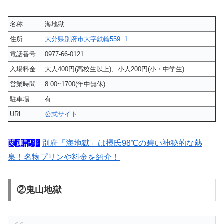
名称
海地獄
住所
大分県別府市大字鉄輪559−1
電話番号
0977-66-0121
入場料金
大人400円(高校生以上)、小人200円(小・中学生)
営業時間
8:00~1700(年中無休)
駐車場
有
URL
公式サイト
関連記事
別府「海地獄」は摂氏98℃の碧い神秘的な熱
泉！名物プリンや料金を紹介！
②鬼山地獄