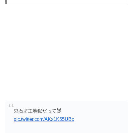
鬼石坊主地獄だって😈
pic.twitter.com/AKx1K55UBc