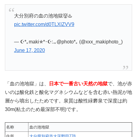
大分別府の血の池地獄👹♨️
pic.twitter.com/d0TLXlZVV9
— ☪︎*｡maki✯*･☪:.｡@photo*｡ (@xxx_makiphoto_)
June 17, 2020
「血の池地獄」は、
日本で一番古い天然の地獄
で、池が赤
いのは酸化鉄と酸化マグネシウムなどを含む赤い熱泥が地
層から噴出したためです。泉質は酸性緑礬泉で深度は約
30m(粘土のため最深部不明)です。
名称
血の池地獄
住所
大分県別府市大字野田778