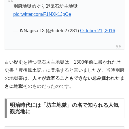
別府地獄めぐり👹鬼石坊主地獄
pic.twitter.com/F1NXk1JpCe
— 🐧Nagisa 13 (@hideto27281)
October 21, 2016
古い歴史を持つ鬼石坊主地獄は、1300年前に書かれた歴
史書「豊後風土記」に登場すると言いましたが、当時別府
の地獄帯は、
人々が近寄ることもできない忌み嫌われたま
さに地獄
そのものだったのです。
明治時代には「坊主地獄」の名で知られる人気
観光地に