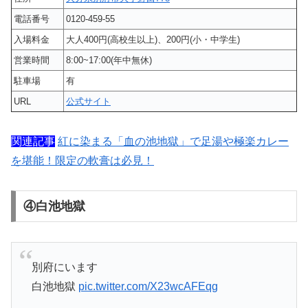
電話番号
0120-459-55
入場料金
大人400円(高校生以上)、200円(小・中学生)
営業時間
8:00~17:00(年中無休)
駐車場
有
URL
公式サイト
関連記事
紅に染まる「血の池地獄」で足湯や極楽カレー
を堪能！限定の軟膏は必見！
④白池地獄
別府にいます
白池地獄
pic.twitter.com/X23wcAFEqg