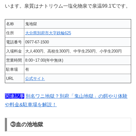
います。泉質はナトリウム一塩化物泉で泉温99.1℃です。
名称
鬼地獄
住所
大分県別府市大字鉄輪625
電話番号
0977-67-1500
入場料金
大人400円、高校生300円、中学生250円、小学生200円
営業時間
8:00~17:00(年中無休)
駐車場
有
URL
公式サイト
関連記事
別名ワニ地獄？別府「鬼山地獄」の餌やり体験
や料金&駐車場を解説！
③血の池地獄