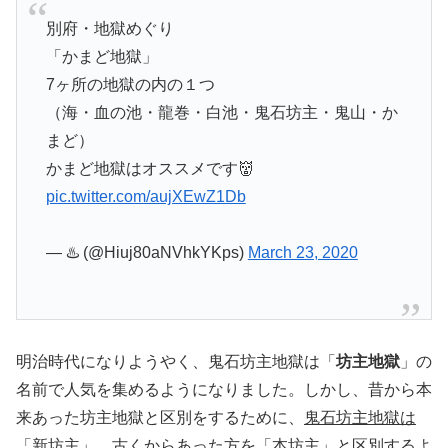
別府・地獄めぐり
「かまど地獄」
7ヶ所の地獄の内の１つ
（海・血の池・龍巻・白池・鬼石坊主・鬼山・か
まど）
かまど地獄はオススメです👹
pic.twitter.com/aujXEwZ1Db
— ♨️ (@Hiuj80aNVhkYKps)
March 23, 2020
明治時代になりようやく、鬼石坊主地獄は「
坊主地獄
」の
名前で人気を集めるようになりました。しかし、昔から本
来あった坊主地獄と区別をするために、
鬼石坊主地獄は
「新坊主」
、
古くからあった方を「本坊主」
と区別するよ