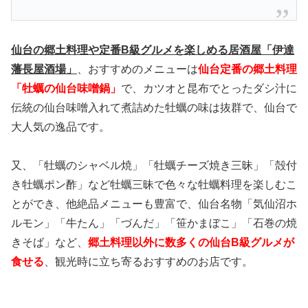
仙台の郷土料理や定番B級グルメを楽しめる居酒屋「伊達
藩長屋酒場」
、おすすめのメニューは
仙台定番の郷土料理
「牡蠣の仙台味噌鍋」
で、カツオと昆布でとったダシ汁に
伝統の仙台味噌入れて煮詰めた牡蠣の味は抜群で、仙台で
大人気の逸品です。
又、「牡蠣のシャベル焼」「牡蠣チーズ焼き三昧」「殻付
き牡蠣ポン酢」など牡蠣三昧で色々な牡蠣料理を楽しむこ
とができ、他絶品メニューも豊富で、仙台名物「気仙沼ホ
ルモン」「牛たん」「づんだ」「笹かまぼこ」「石巻の焼
きそば」など、
郷土料理以外に数多くの仙台B級グルメが
食せる
、観光時に立ち寄るおすすめのお店です。