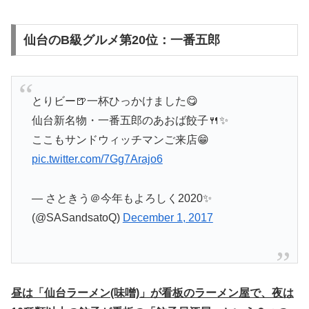
仙台のB級グルメ第20位：一番五郎
とりビー🍺一杯ひっかけました😋
仙台新名物・一番五郎のあおば餃子🍴✨
ここもサンドウィッチマンご来店😁
pic.twitter.com/7Gg7Arajo6
— さときう＠今年もよろしく2020✨
(@SASandsatoQ)
December 1, 2017
昼は「仙台ラーメン(味噌)」が看板のラーメン屋で、夜は