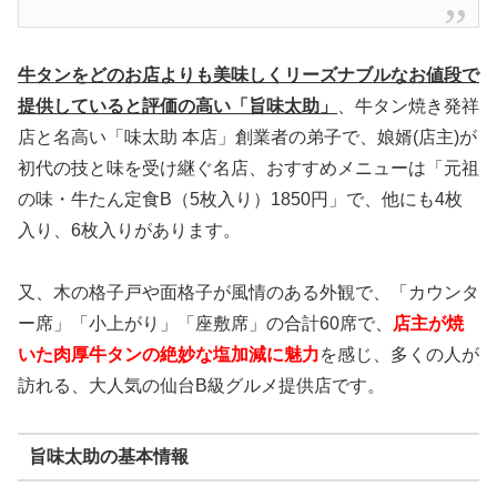
牛タンをどのお店よりも美味しくリーズナブルなお値段で
提供していると評価の高い「旨味太助」
、牛タン焼き発祥
店と名高い「味太助 本店」創業者の弟子で、娘婿(店主)が
初代の技と味を受け継ぐ名店、おすすめメニューは「元祖
の味・牛たん定食B（5枚入り）1850円」で、他にも4枚
入り、6枚入りがあります。
又、木の格子戸や面格子が風情のある外観で、「カウンタ
ー席」「小上がり」「座敷席」の合計60席で、
店主が焼
いた肉厚牛タンの絶妙な塩加減に魅力
を感じ、多くの人が
訪れる、大人気の仙台B級グルメ提供店です。
旨味太助の基本情報