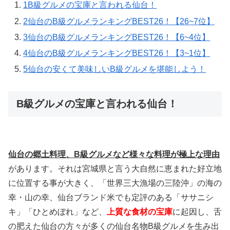
1
B級グルメの宝庫と言われる仙台！
2
仙台のB級グルメランキングBEST26！【26~7位】
3
仙台のB級グルメランキングBEST26！【6~4位】
4
仙台のB級グルメランキングBEST26！【3~1位】
5
仙台の安くて美味しいB級グルメを堪能しよう！
B級グルメの宝庫と言われる仙台！
仙台の郷土料理、B級グルメなど様々な料理が極上な理由
があります。それは宮城県と言う大自然に恵まれた好立地
に位置する事が大きく、「世界三大漁場の三陸沖」の海の
幸・山の幸、仙台ブランド米でも定評のある「ササニシ
キ」「ひとめぼれ」など、
上質な食材の宝庫
に起因し、舌
の肥えた仙台の方々が多くの仙台名物B級グルメを生み出