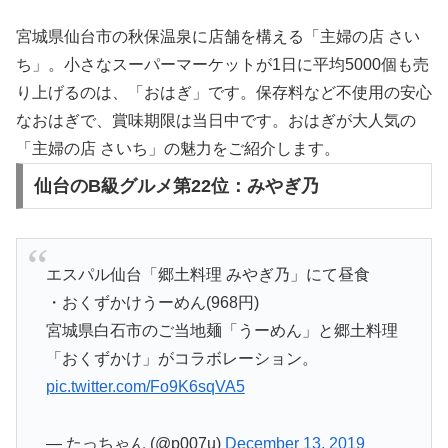
宮城県仙台市の秋保温泉に店舗を構える「主婦の店 さい
ち」。小さなスーパーマーケットが1日に平均5000個も売
り上げるのは、「おはぎ」です。保存料など不使用の安心
なおはぎで、賞味期限は当日中です。おはぎが大人気の
「主婦の店 さいち」の魅力をご紹介します。
仙台のB級グルメ第22位：みやぎ乃
エスパル仙台「郷土料理 みやぎ乃」にて昼食
・おくずかけうーめん(968円)
宮城県白石市のご当地麺「うーめん」と郷土料理
「おくずかけ」がコラボレーション。
pic.twitter.com/Fo9K6sqVA5
— たっちゃん (@p007u)
December 13, 2019