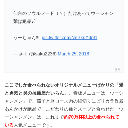
仙台のソウルフード（？）だけあってウーシャン
麺は絶品🎶
うーちゃん‼️‼️
pic.twitter.com/NnBknYdnt1
— さく (@saku2236)
March 25, 2018
ここでしか食べられないオリジナルメニューばかりの「愛
と勇気と炎の拉麺屋たいらん」
、看板メニューは「ウーシ
ャンメン」で、茄子と豚ロース肉の細切りにピリカラ旨煮
あんかけが絶品で、こだわりの麺とスープと合わせた「ウ
ーシャンメン」は、これまで
約70万杯以上の食べられて
いる
人気メニューです。