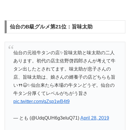
仙台のB級グルメ第21位：旨味太助
仙台の元祖牛タンの店✨旨味太助と味太助の二人
あります。初代の店主佐野啓四郎さんが考えて牛
タン出したとされてます。味太助が息子さんの
店、旨味太助は、娘さんの婿養子の店どちらも旨
い🍴😆✨仙台来たら本場の牛タンどうぞ。仙台の
牛タン分厚くてレベルがちがう旨さ
pic.twitter.com/qZsp1wB4t9
— とも (@UdqQUH6g3eIuQ71)
April 28, 2019