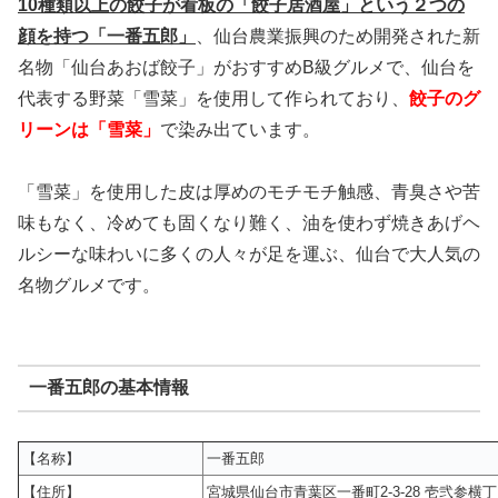
10種類以上の餃子が看板の「餃子居酒屋」という２つの
顔を持つ「一番五郎」
、仙台農業振興のため開発された新
名物「仙台あおば餃子」がおすすめB級グルメで、仙台を
代表する野菜「雪菜」を使用して作られており、
餃子のグ
リーンは「雪菜」
で染み出ています。
「雪菜」を使用した皮は厚めのモチモチ触感、青臭さや苦
味もなく、冷めても固くなり難く、油を使わず焼きあげヘ
ルシーな味わいに多くの人々が足を運ぶ、仙台で大人気の
名物グルメです。
一番五郎の基本情報
【名称】
一番五郎
【住所】
宮城県仙台市青葉区一番町2-3-28 壱弐参横丁