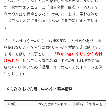
ち飲みで「おでん」とお酒を楽しめる雰囲気の良いお店で
す。おすすめメニューは「仙台名物・白石うーめん」で、
うーめんは小麦粉と水だけで作られており、素朴な味が
「おでん」と共に食べると絶品との事で親しまれていま
す。
又、「温麺（うーめん）」は400年以上の歴史があり、油
を使わないことから胃に負担がかからず病で床に臥せてい
る者にも優しい食事として、
「温かい思いやり」から名付
けられた
、仙台で大人気の名物おすすめ郷土料理です(最
適なものが無いため「温麺（うーめん）」のイメージ画像
になります)。
立ち呑み おでん処 つみれやの基本情報
【名称】
おでんと酒 つみれや （【旧店名】立ち呑み おで