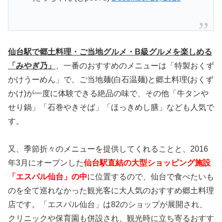
仙台駅で郷土料理・ご当地グルメ・B級グルメを楽しめる
「みやぎ乃」
、一番のおすすめのメニューは「特製おくず
かけうーめん」で、ご当地麺(白石温麺)と郷土料理(おくず
かけ)が一度に体験できる絶品の味で、その他「牛タンや
せり鍋」「石巻やきそば」「ほっきめし膳」なども人気で
す。
又、季節折々のメニューを提供してくれることと、2016
年3月にオープンした
仙台駅直結の大型ショッピング施設
「エスパル仙台」の中
に位置するので、仙台で食べたいも
のを全て巡れなかった観光客に大人気のおすすめ郷土料理
店です。「エスパル仙台」は82のショップが展開され、
クリニックや保育園も併設され、観光時に立ち寄るおすす