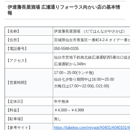
伊達藩長屋酒場 広瀬通りフォーラス向かい店の基本情
報
【名称】
伊達藩長屋酒場 （だてはんながやさかば）
【住所】
宮城県仙台市青葉区一番町4-2-4 オイデ一番ビ
【電話番号】
050-5589-0335
仙台市営地下鉄南北線広瀬通駅西5番出口徒
【アクセス】
広瀬通駅から348m
17:00～25:00(ランチ無)
仙台七夕祭り期間中は16:00〜25:00
【営業時間】
大晦日は17:00〜22:00(L.O21:00)
【定休日】
年中無休
【料金】
￥4,000～￥4,999
【駐車場】
無し
【参考サイト】
https://tabelog.com/miyagi/A0401/A040101/