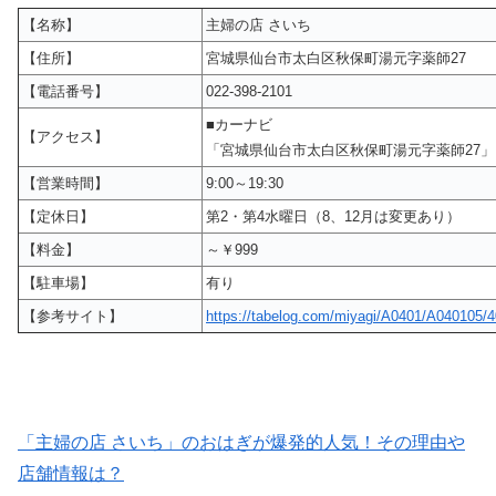
【名称】
主婦の店 さいち
【住所】
宮城県仙台市太白区秋保町湯元字薬師27
【電話番号】
022-398-2101
■カーナビ
【アクセス】
「宮城県仙台市太白区秋保町湯元字薬師27
【営業時間】
9:00～19:30
【定休日】
第2・第4水曜日（8、12月は変更あり）
【料金】
～￥999
【駐車場】
有り
【参考サイト】
https://tabelog.com/miyagi/A0401/A040105/
「主婦の店 さいち」のおはぎが爆発的人気！その理由や
店舗情報は？