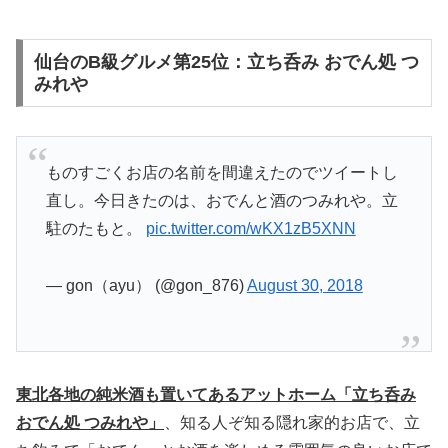
仙台のB級グルメ第25位：立ち呑み おでん処 つ
みれや
ものすごくお店の名前を間違えたのでツイートし
直し。今日きたのは、おでんと酒のつみれや。立
駐のたもと。
pic.twitter.com/wKX1zB5XNN
— gon（ayu） (@gon_876)
August 30, 2018
東北各地の純米酒も置いてあるアットホーム「立ち呑み
おでん処 つみれや」
、知る人ぞ知る隠れ家的お店で、立