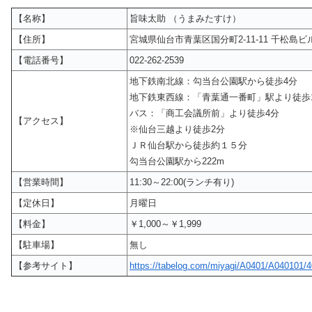
【名称】
旨味太助 （うまみたすけ）
【住所】
宮城県仙台市青葉区国分町2-11-11 千松島
【電話番号】
022-262-2539
地下鉄南北線：勾当台公園駅から徒歩4分
地下鉄東西線：「青葉通一番町」駅より徒歩
バス：「商工会議所前」より徒歩4分
【アクセス】
※仙台三越より徒歩2分
ＪＲ仙台駅から徒歩約１５分
勾当台公園駅から222m
【営業時間】
11:30～22:00(ランチ有り)
【定休日】
月曜日
【料金】
￥1,000～￥1,999
【駐車場】
無し
【参考サイト】
https://tabelog.com/miyagi/A0401/A040101/