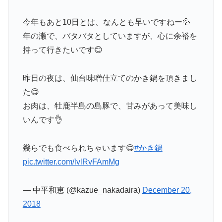
今年もあと10日とは、なんとも早いですねー💦
年の瀬で、バタバタとしていますが、心に余裕を
持って行きたいです😊
昨日の夜は、仙台味噌仕立てのかき鍋を頂きまし
た😋
お肉は、牡鹿半島の島豚で、甘みがあって美味し
いんです👌
幾らでも食べられちゃいます😋
#かき鍋
pic.twitter.com/lvlRvFAmMg
— 中平和恵 (@kazue_nakadaira)
December 20,
2018