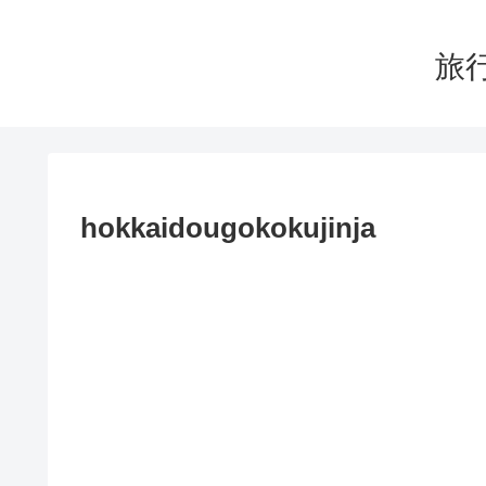
旅行
hokkaidougokokujinja