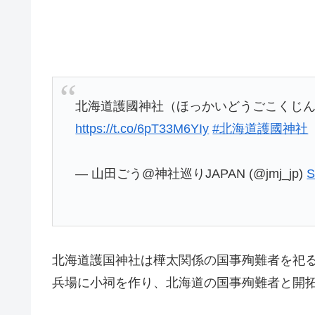
北海道護國神社（ほっかいどうごこくじ
https://t.co/6pT33M6YIy
#北海道護國神社
— 山田ごう@神社巡りJAPAN (@jmj_jp)
S
北海道護国神社は樺太関係の国事殉難者を祀る
兵場に小祠を作り、北海道の国事殉難者と開