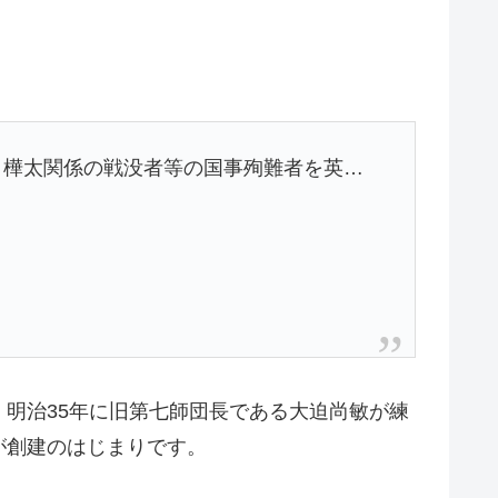
・樺太関係の戦没者等の国事殉難者を英…
明治35年に旧第七師団長である大迫尚敏が練
が創建のはじまりです。