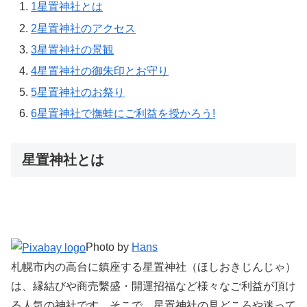
1
星置神社とは
2
星置神社のアクセス
3
星置神社の景観
4
星置神社の御朱印とお守り
5
星置神社のお祭り
6
星置神社で撫蛙にご利益を授かろう!
星置神社とは
Photo by
Hans
札幌市内の高台に鎮座する星置神社（ほしおきじんじゃ）
は、縁結びや商売繫盛・開運招福など様々なご利益が頂け
る人気の神社です。そこで、星置神社の見どころや迷って