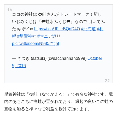
ココの神社は 🐸蛙さんが トレードマーク！新し
いおみくじは『🐸蛙水みくじ🐸』なので 引いてみ
たぁo(^-^)o
https://t.co/JFUrBQnD4O
#北海道
#札
幌
#星置神社
#マニア巡り
pic.twitter.com/N985rYtjhf
— さつき (satsuki) (@sacchannano999)
October
5, 2016
星置神社は「撫蛙（なでかえる）」で有名な神社です。境
内のあちこちに撫蛙が置かれており、縁起の良いこの蛙の
置物を触ると様々なご利益を授けて頂けます。