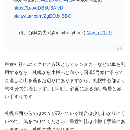
https://t.co/qDB5U6AfvD
pic.twitter.com/ZgEOJxIBBO
— ほ。@無気力 (@hollyhollyhock)
May 5, 2019
星置神社へのアクセス方法としてレンタカーなどの車を利
用するなら、札幌から小樽へと向かう国道5号線に沿って
直進し金山を過ぎた辺りにありますから、札幌中心部より
約30分で到着します。目印は、斜面にある赤い鳥居と赤
い手すりです。
札幌方面からでは木々が茂っている場合は少しわかりにく
いので、気をつけてください。星置神社は小樽市手前にあ
りますから、札幌の端になります。