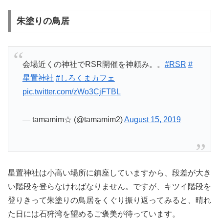
朱塗りの鳥居
会場近くの神社でRSR開催を神頼み。。
#RSR
#
星置神社
#しろくまカフェ
pic.twitter.com/zWo3CjFTBL
— tamamim☆ (@tamamim2)
August 15, 2019
星置神社は小高い場所に鎮座していますから、段差が大き
い階段を登らなければなりません。ですが、キツイ階段を
登りきって朱塗りの鳥居をくぐり振り返ってみると、晴れ
た日には石狩湾を望めるご褒美が待っています。