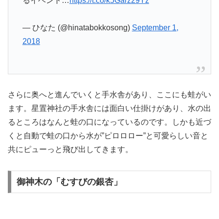
るイベント…
https://t.co/k5Garz29Yz
— ひなた (@hinatabokkosong)
September 1,
2018
さらに奥へと進んでいくと手水舎があり、ここにも蛙がい
ます。星置神社の手水舎には面白い仕掛けがあり、水の出
るところはなんと蛙の口になっているのです。しかも近づ
くと自動で蛙の口から水が”ピロロロー”と可愛らしい音と
共にピューっと飛び出してきます。
御神木の「むすびの銀杏」