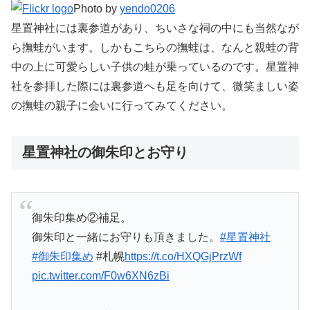
Photo by
yendo0206
星置神社には裏参道があり、ちいさな祠の中にも当然なが
ら撫蛙がいます。しかもこちらの撫蛙は、なんと親蛙の背
中の上に可愛らしい子供の蛙が乗っているのです。星置神
社を参拝した際には裏参道へも足を向けて、微笑ましい姿
の撫蛙の親子に会いに行ってみてください。
星置神社の御朱印とお守り
御朱印集め②補足。
御朱印と一緒にお守りも頂きました。
#星置神社
#御朱印集め
#札幌
https://t.co/HXQGjPrzWf
pic.twitter.com/F0w6XN6zBi