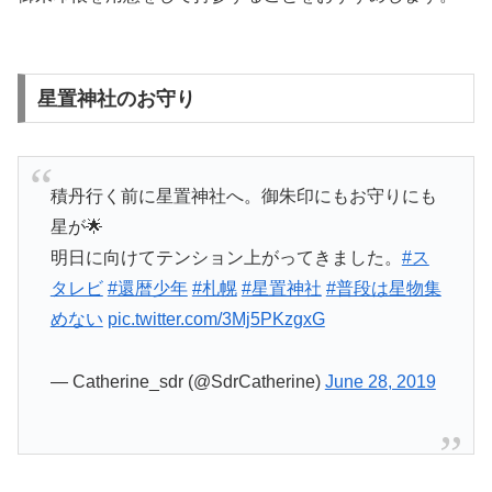
星置神社のお守り
積丹行く前に星置神社へ。御朱印にもお守りにも
星が🌟
明日に向けてテンション上がってきました。
#ス
タレビ
#還暦少年
#札幌
#星置神社
#普段は星物集
めない
pic.twitter.com/3Mj5PKzgxG
— Catherine_sdr (@SdrCatherine)
June 28, 2019