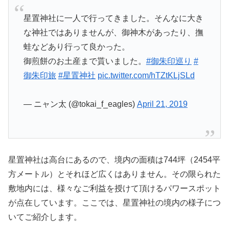
星置神社に一人で行ってきました。そんなに大き
な神社ではありませんが、御神木があったり、撫
蛙などあり行って良かった。
御煎餅のお土産まで貰いました。
#御朱印巡り
#
御朱印旅
#星置神社
pic.twitter.com/hTZtKLjSLd
— ニャン太 (@tokai_f_eagles)
April 21, 2019
星置神社は高台にあるので、境内の面積は744坪（2454平
方メートル）とそれほど広くはありません。その限られた
敷地内には、様々なご利益を授けて頂けるパワースポット
が点在しています。ここでは、星置神社の境内の様子につ
いてご紹介します。