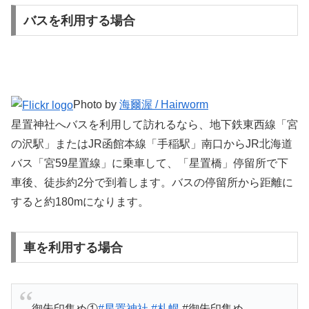
バスを利用する場合
Photo by
海爾渥 / Hairworm
星置神社へバスを利用して訪れるなら、地下鉄東西線「宮
の沢駅」またはJR函館本線「手稲駅」南口からJR北海道
バス「宮59星置線」に乗車して、「星置橋」停留所で下
車後、徒歩約2分で到着します。バスの停留所から距離に
すると約180mになります。
車を利用する場合
御朱印集め①
#星置神社
#札幌
#御朱印集め