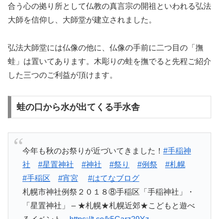
合う心の拠り所として仏教の真言宗の開祖といわれる弘法
大師を信仰し、大師堂が建立されました。
弘法大師堂には仏像の他に、仏像の手前に二つ目の「撫
蛙」は置いてあります。木彫りの蛙を撫でると先程ご紹介
した三つのご利益が頂けます。
蛙の口から水が出てくる手水舎
今年も秋のお祭りが近づいてきました！
#手稲神
社
#星置神社
#神社
#祭り
#例祭
#札幌
#手稲区
#宵宮
#はてなブログ
札幌市神社例祭２０１８⑧手稲区「手稲神社」・
「星置神社」 – ★札幌★札幌近郊★こどもと遊べ