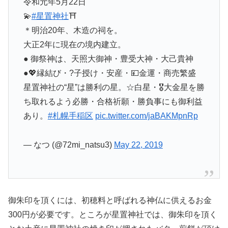
令和元年5月22日
💫
#星置神社
⛩
＊明治20年、木造の祠を。
大正2年に現在の境内建立。
● 御祭神は、天照大御神・豊受大神・大己貴神
●💖縁結び・?子授け・安産・💴金運・商売繁盛
星置神社の“星”は勝利の星。☆白星・🎖大金星を勝
ち取れるよう必勝・合格祈願・勝負事にも御利益
あり。
#札幌手稲区
pic.twitter.com/jaBAKMpnRp
— なつ (@72mi_natsu3)
May 22, 2019
御朱印を頂くには、初穂料と呼ばれる神仏に供えるお金
300円が必要です。ところが星置神社では、御朱印を頂く