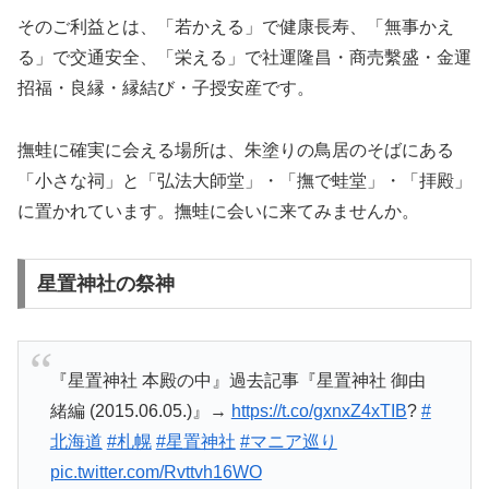
そのご利益とは、「若かえる」で健康長寿、「無事かえ
る」で交通安全、「栄える」で社運隆昌・商売繫盛・金運
招福・良縁・縁結び・子授安産です。
撫蛙に確実に会える場所は、朱塗りの鳥居のそばにある
「小さな祠」と「弘法大師堂」・「撫で蛙堂」・「拝殿」
に置かれています。撫蛙に会いに来てみませんか。
星置神社の祭神
『星置神社 本殿の中』過去記事『星置神社 御由
緒編 (2015.06.05.)』→
https://t.co/gxnxZ4xTIB
?
#
北海道
#札幌
#星置神社
#マニア巡り
pic.twitter.com/Rvttvh16WO