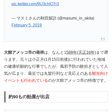
pic.twitter.com/9U3chIO7r3
— マスミさんの秋田探訪 (@masumi_in_akita)
February 5, 2019
大館アメッコ市の発祥
は、なんと1
588年(天正16年)
まで遡
ります。元々は小正月(1月15日前後)に行われていた地域
の健康祈願的な行事でしたが、風邪予防の験担ぎとして人
気が広まり、最近では丸髷行列など見応えのある
観光向け
イベントも行われている
のが大館アメッコ市の特徴です。
約90もの飴屋が出店