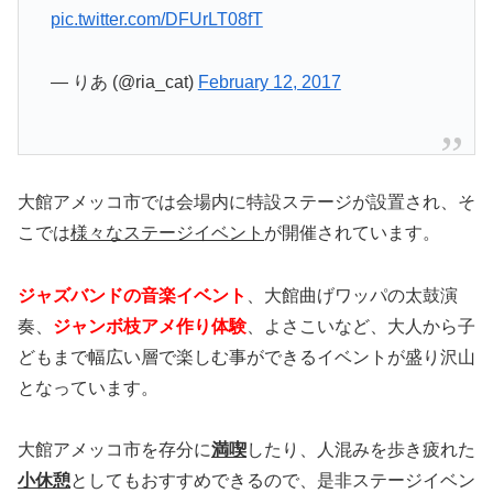
pic.twitter.com/DFUrLT08fT
— りあ (@ria_cat)
February 12, 2017
大館アメッコ市では会場内に特設ステージが設置され、そ
こでは
様々なステージイベント
が開催されています。
ジャズバンドの音楽イベント
、大館曲げワッパの太鼓演
奏、
ジャンボ枝アメ作り体験
、よさこいなど、大人から子
どもまで幅広い層で楽しむ事ができるイベントが盛り沢山
となっています。
大館アメッコ市を存分に
満喫
したり、人混みを歩き疲れた
小休憩
としてもおすすめできるので、是非ステージイベン