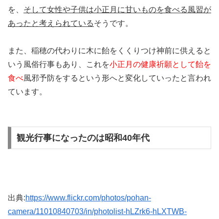
を、
そして女性や子供は小正月に甘いものを食べる風習が
あったと考えられている
そうです。
また、稲穂の代わりに木に飴をくくりつけ神前に供えると
いう風俗行事もあり、これを
小正月の健康祈願として飴を
食べ
風邪予防をするという形へと変化していったと言われ
ています。
観光行事になったのは昭和40年代
出典:
https://www.flickr.com/photos/pohan-
camera/11010840703/in/photolist-hLZrk6-hLXTWB-