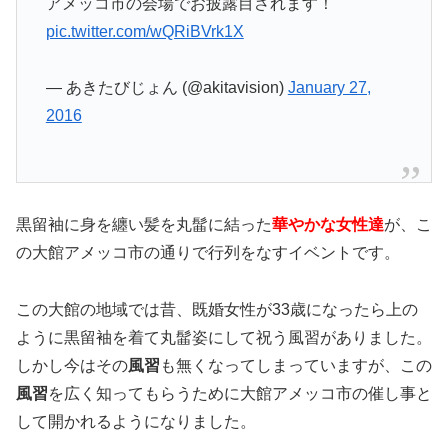
アメッコ市の会場でお披露目されます！
pic.twitter.com/wQRiBVrk1X
— あきたびじょん (@akitavision)
January 27,
2016
黒留袖に身を纏い髪を丸髷に結った
華やかな女性達
が、こ
の大館アメッコ市の通りで行列をなすイベントです。
この大館の地域では昔、既婚女性が33歳になったら上の
ように黒留袖を着て丸髷姿にして祝う風習がありました。
しかし今はその
風習
も無くなってしまっていますが、この
風習
を広く知ってもらうために大館アメッコ市の催し事と
して開かれるようになりました。