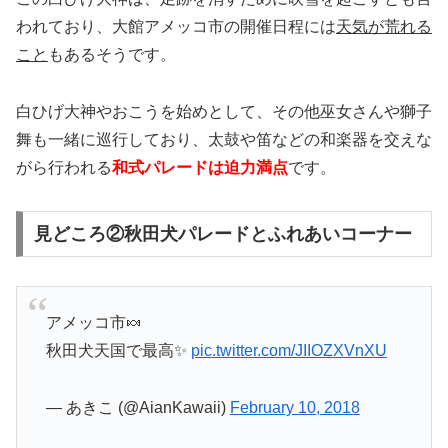
われており、大館アメッコ市の開催日程には
天気が荒れる
こと
もあるそうです。
白ひげ大神やおこうを始めとして、その他巫女さんや獅子
舞も一緒に巡行しており、太鼓や笛などの和楽器を交えな
がら行われる
和式パレードは迫力満点
です。
見どころ②秋田犬パレードとふれあいコーナー
アメッコ市🍬
秋田犬天国で最高✨
pic.twitter.com/JIIOZXVnXU
— あきこ (@AianKawaii)
February 10, 2018