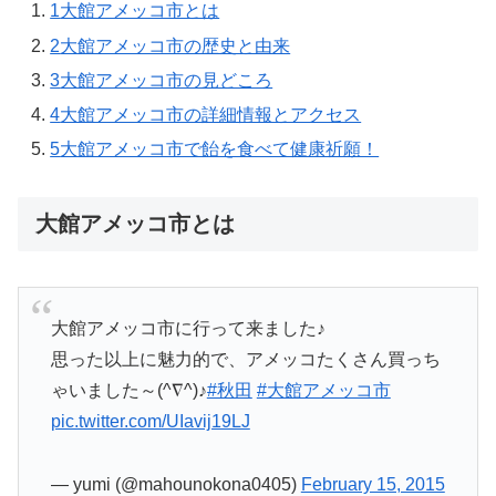
1
大館アメッコ市とは
2
大館アメッコ市の歴史と由来
3
大館アメッコ市の見どころ
4
大館アメッコ市の詳細情報とアクセス
5
大館アメッコ市で飴を食べて健康祈願！
大館アメッコ市とは
大館アメッコ市に行って来ました♪
思った以上に魅力的で、アメッコたくさん買っち
ゃいました～(^∇^)♪
#秋田
#大館アメッコ市
pic.twitter.com/UIavij19LJ
— yumi (@mahounokona0405)
February 15, 2015