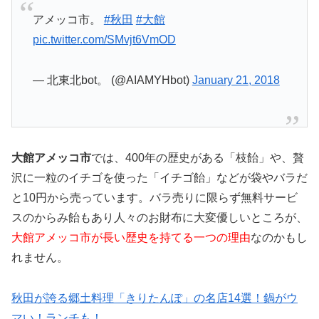
アメッコ市。
#秋田
#大館
pic.twitter.com/SMvjt6VmOD
— 北東北bot。 (@AIAMYHbot)
January 21, 2018
大館アメッコ市
では、400年の歴史がある「枝飴」や、贅
沢に一粒のイチゴを使った「イチゴ飴」などが袋やバラだ
と10円から売っています。バラ売りに限らず無料サービ
スのからみ飴もあり人々のお財布に大変優しいところが、
大館アメッコ市が長い歴史を持てる一つの理由
なのかもし
れません。
秋田が誇る郷土料理「きりたんぽ」の名店14選！鍋がウ
マい！ランチも！