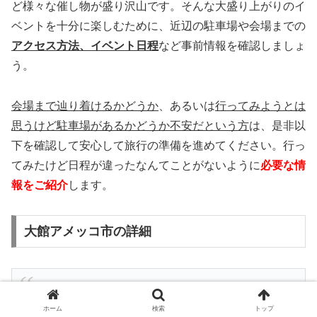
ど様々な催し物が盛り沢山です。そんな大盛り上がりのイ
ベントを十分に楽しむために、近辺の駐車場や会場までの
アクセス方法、イベント日程
など事前情報を確認しましょ
う。
会場まで辿り着けるかどうか
、あるいは
行ってみようとは
思うけど駐車場があるかどうか不安だという方
は、是非以
下を確認して安心して旅行の準備を進めてください。行っ
てみたけど日程が違ったなんてことがないように
必要な情
報をご紹介
します。
大館アメッコ市の詳細
大館あめっこ市へ😊
ホーム
検索
トップ
晴れてる〜
pic.twitter.com/AFN4GkK1ee