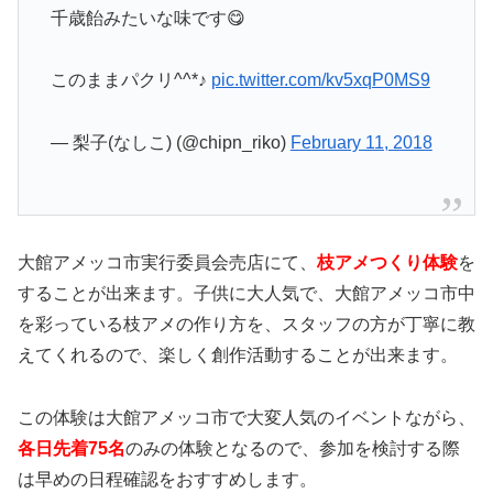
千歳飴みたいな味です😋
このままパクリ^^*♪
pic.twitter.com/kv5xqP0MS9
— 梨子(なしこ) (@chipn_riko)
February 11, 2018
大館アメッコ市実行委員会売店にて、
枝アメつくり体験
を
することが出来ます。子供に大人気で、大館アメッコ市中
を彩っている枝アメの作り方を、スタッフの方が丁寧に教
えてくれるので、楽しく創作活動することが出来ます。
この体験は大館アメッコ市で大変人気のイベントながら、
各日先着75名
のみの体験となるので、参加を検討する際
は早めの日程確認をおすすめします。