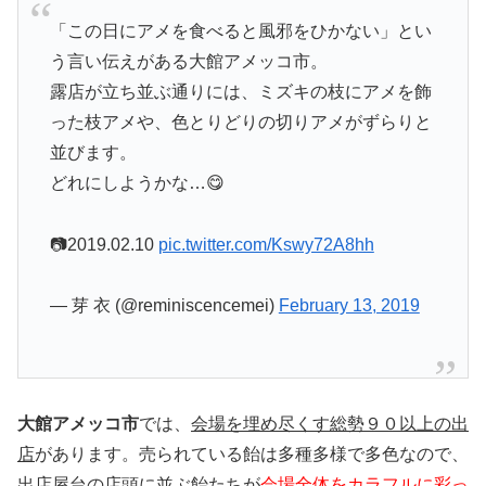
「この日にアメを食べると風邪をひかない」とい
う言い伝えがある大館アメッコ市。
露店が立ち並ぶ通りには、ミズキの枝にアメを飾
った枝アメや、色とりどりの切りアメがずらりと
並びます。
どれにしようかな…😋
📷2019.02.10
pic.twitter.com/Kswy72A8hh
— 芽 衣 (@reminiscencemei)
February 13, 2019
大館アメッコ市
では、
会場を埋め尽くす総勢９０以上の出
店
があります。売られている飴は多種多様で多色なので、
出店屋台の店頭に並ぶ飴たちが
会場全体をカラフルに彩っ