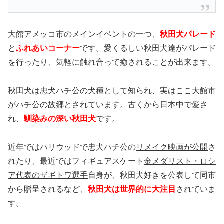
大館アメッコ市のメインイベントの一つ、
秋田犬パレード
と
ふれあいコーナー
です。愛くるしい秋田犬達がパレード
を行ったり、気軽に触れ合って癒されることが出来ます。
秋田犬は忠犬ハチ公の犬種として知られ、実はここ大館市
がハチ公の故郷とされています。古くから日本中で愛さ
れ、
馴染みの深い秋田犬
です。
近年ではハリウッドで忠犬ハチ公の
リメイク映画が公開
さ
れたり、最近ではフィギュアスケート
金メダリスト・ロシ
ア代表のザギトワ選手
自身が、秋田犬好きを公表して同市
から贈呈されるなど、
秋田犬は世界的に大注目
されていま
す。