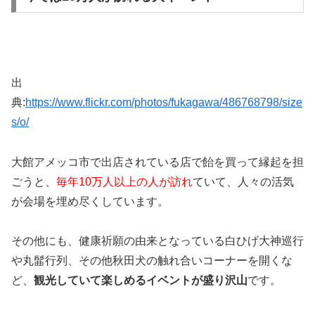
出
典:
https://www.flickr.com/photos/fukagawa/486768798/size
s/o/
大館アメッコ市で出店されている店で飴を買って縁起を担
ごうと、
毎年10万人以上の人が訪れ
ていて、人々の活気
が会場を埋め尽くしています。
その他にも、健康祈願の由来となっている白ひげ大神巡行
や丸髷行列、その他秋田犬の触れ合いコーナーを開くな
ど、
観光していて楽しめるイベントが盛り沢山
です。