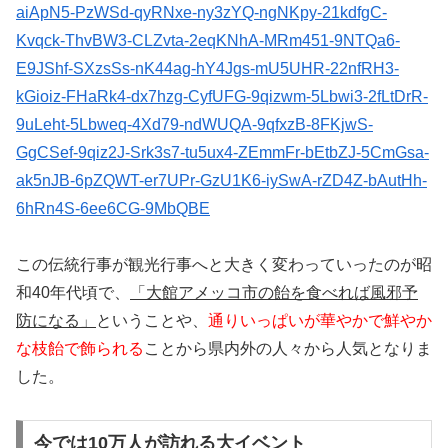
aiApN5-PzWSd-qyRNxe-ny3zYQ-ngNKpy-21kdfgC-
Kvqck-ThvBW3-CLZvta-2eqKNhA-MRm451-9NTQa6-
E9JShf-SXzsSs-nK44ag-hY4Jgs-mU5UHR-22nfRH3-
kGioiz-FHaRk4-dx7hzg-CyfUFG-9qizwm-5Lbwi3-2fLtDrR-
9uLeht-5Lbweq-4Xd79-ndWUQA-9qfxzB-8FKjwS-
GgCSef-9qiz2J-Srk3s7-tu5ux4-ZEmmFr-bEtbZJ-5CmGsa-
ak5nJB-6pZQWT-er7UPr-GzU1K6-iySwA-rZD4Z-bAutHh-
6hRn4S-6ee6CG-9MbQBE
この伝統行事が観光行事へと大きく変わっていったのが昭
和40年代頃で、
「大館アメッコ市の飴を食べれば風邪予
防になる」
ということや、
通りいっぱいが華やかで鮮やか
な枝飴で飾られる
ことから県内外の人々から人気となりま
した。
今では10万人が訪れる大イベント