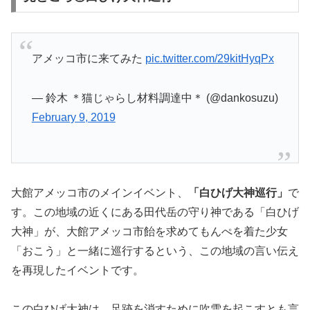
アメッコ市に来てみた
pic.twitter.com/29kitHyqPx
— 鈴木 ＊猫じゃらし材料調達中＊ (@dankosuzu)
February 9, 2019
大館アメッコ市のメインイベント、
「白ひげ大神巡行」
で
す。この地域の近くにある田代岳の守り神である「白ひげ
大神」が、大館アメッコ市飴を求めてもんぺを着た少女
「おこう」と一緒に巡行するという、この地域の言い伝え
を再現したイベントです。
この白ひげ大神は、足跡を消すために吹雪を起こすとも言