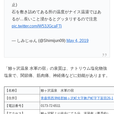
止)
石を敷き詰めてある所の温度がナイス温湯ではあ
るが…長いこと浸かるとグッタリするので注意
pic.twitter.com/W53JGcaFTi
— しみじゅん (@Shimijun09)
May 4, 2019
「鯵ヶ沢温泉 水軍の宿」の泉質は、ナトリウム塩化物強
塩泉で、関節痛、筋肉痛、神経痛などに効能があります。
【名称】
鯵ヶ沢温泉 水軍の宿
【住所】
青森県西津軽郡鯵ヶ沢町大字舞戸町字下富田26-1
【電話番号】
0173-72-6511
【アクセス】
鯵ヶ沢駅より徒歩にて５分、送迎有（要予約）