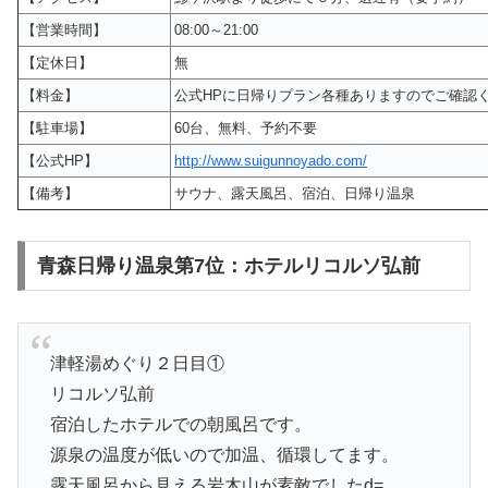
【営業時間】
08:00～21:00
【定休日】
無
【料金】
公式HPに日帰りプラン各種ありますのでご確認
【駐車場】
60台、無料、予約不要
【公式HP】
http://www.suigunnoyado.com/
【備考】
サウナ、露天風呂、宿泊、日帰り温泉
青森日帰り温泉第7位：ホテルリコルソ弘前
津軽湯めぐり２日目①
リコルソ弘前
宿泊したホテルでの朝風呂です。
源泉の温度が低いので加温、循環してます。
露天風呂から見える岩木山が素敵でしたd=