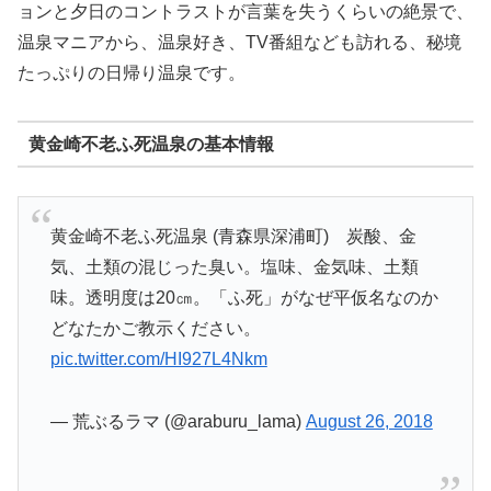
ョンと夕日のコントラストが言葉を失うくらいの絶景で、
温泉マニアから、温泉好き、TV番組なども訪れる、秘境
たっぷりの日帰り温泉です。
黄金崎不老ふ死温泉の基本情報
黄金崎不老ふ死温泉 (青森県深浦町) 炭酸、金
気、土類の混じった臭い。塩味、金気味、土類
味。透明度は20㎝。「ふ死」がなぜ平仮名なのか
どなたかご教示ください。
pic.twitter.com/HI927L4Nkm
— 荒ぶるラマ (@araburu_lama)
August 26, 2018