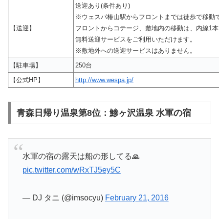
送迎あり(条件あり)
※ウェスパ椿山駅からフロントまでは徒歩で移動
【送迎】
フロントからコテージ、敷地内の移動は、内線1本
無料送迎サービスをご利用いただけます。
※敷地外への送迎サービスはありません。
【駐車場】
250台
【公式HP】
http://www.wespa.jp/
青森日帰り温泉第8位：鯵ヶ沢温泉 水軍の宿
水軍の宿の露天は船の形してる🙏
pic.twitter.com/wRxTJ5ey5C
— DJ タニ (@imsocyu)
February 21, 2016