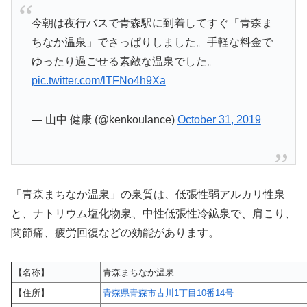
今朝は夜行バスで青森駅に到着してすぐ「青森ま
ちなか温泉」でさっぱりしました。手軽な料金で
ゆったり過ごせる素敵な温泉でした。
pic.twitter.com/lTFNo4h9Xa
— 山中 健康 (@kenkoulance)
October 31, 2019
「青森まちなか温泉」の泉質は、低張性弱アルカリ性泉
と、ナトリウム塩化物泉、中性低張性冷鉱泉で、肩こり、
関節痛、疲労回復などの効能があります。
【名称】
青森まちなか温泉
【住所】
青森県青森市古川1丁目10番14号