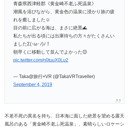
青森県西津軽郡《黄金崎不老ふ死温泉》
潮風を浴びながら、黄金色の温泉に浸かり旅の疲
れを癒しました☺️
目の前に広がる海は、まさに絶景🌊
私たちが出る頃には出庫待ちの方々がたくさんい
ましたΣ(･ω･ﾉ)ﾉ！
朝早くに移動して並んでよかった😊
pic.twitter.com/n0tuuX0Lu2
— Taka@旅行×VR (@TakaVRTraveller)
September 4, 2019
不老不死の異名を持ち、日本海に面した絶景を望める露天
風呂のある「黄金崎不老ふ死温泉」、素晴らしいロケーシ