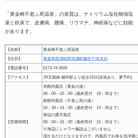
「黄金崎不老ふ死温泉」の泉質は、ナトリウム塩化物強塩
泉と鉄泉で、皮膚病、腰痛、リウマチ、神経病などに効能
があります。
【名称】
黄金崎不老ふ死温泉
【住所】
青森県西津軽郡深浦町艫作下清滝15
【電話番号】
0173-74-3500
【アクセス】
JR五能線 艫作駅より徒歩15分(送迎あり、要予約)
本館内風呂（黄金の湯）
08：00～20：00（最終受付 19：30まで）
新館内風呂（不老ふ死の湯）
10：30～14：00（最終受付 13：30まで）
海辺の露天風呂
【営業時間】
08：00～16：00（最終受付 15：30まで）
※海辺にシャワー施設はございません
浸かるだけとなりますので、内風呂でお体を洗浄後