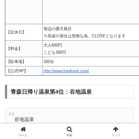
海辺の露天風呂
【定休日】
※高波の場合は危険な為、CLOSEとなります
大人600円
【料金】
こども300円
【駐車場】
200台
【公式HP】
http://www.furofushi.com/
青森日帰り温泉第4位：谷地温泉
谷地温泉
600円
ホーム
検索
トップ
下の湯と上の湯の２つの源泉