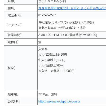
【名称】
ホテルリコルソ弘前
【住所】
青森県弘前市城東北3丁目10-1 さくら野百貨店弘
【電話番号】
0172-29-2251
JR弘前駅よりバスで25分(直行パス10分)
【アクセス】
東北自動車道 大鰐弘前ICより15分
【営業時間】
AM8：00～PM11：00(最終受付PM10：00)
【定休日】
無
入浴料
大人(12歳以上)450円
中人(6歳以上)150円
小人(3歳以上)60円
【料金】
※入浴＋岩盤浴 1,080円
【駐車場】
2200台、無料
【公式HP】
http://sakurano-dept.jp/ricorso/