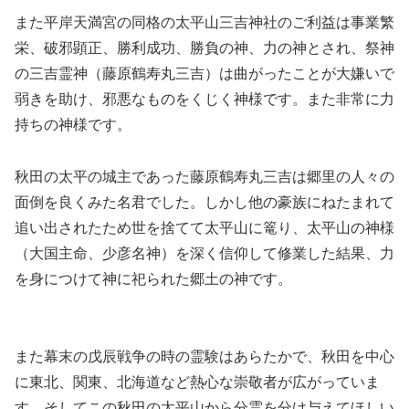
また平岸天満宮の同格の太平山三吉神社のご利益は事業繁
栄、破邪顕正、勝利成功、勝負の神、力の神とされ、祭神
の三吉霊神（藤原鶴寿丸三吉）は曲がったことが大嫌いで
弱きを助け、邪悪なものをくじく神様です。また非常に力
持ちの神様です。
秋田の太平の城主であった藤原鶴寿丸三吉は郷里の人々の
面倒を良くみた名君でした。しかし他の豪族にねたまれて
追い出されたため世を捨てて太平山に篭り、太平山の神様
（大国主命、少彦名神）を深く信仰して修業した結果、力
を身につけて神に祀られた郷土の神です。
また幕末の戊辰戦争の時の霊験はあらたかで、秋田を中心
に東北、関東、北海道など熱心な崇敬者が広がっていま
す。そしてこの秋田の太平山から分霊を分け与えてほしい