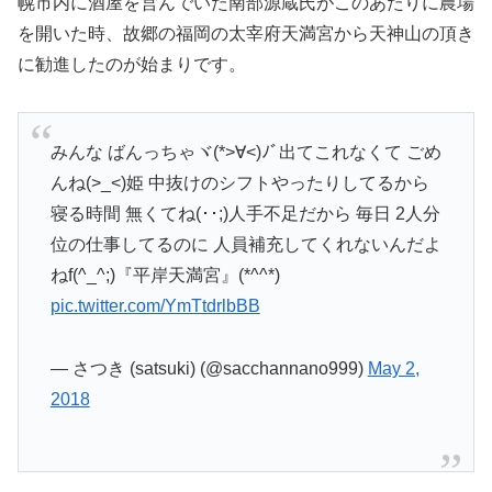
幌市内に酒屋を営んでいた南部源蔵氏がこのあたりに農場
を開いた時、故郷の福岡の太宰府天満宮から天神山の頂き
に勧進したのが始まりです。
みんな ばんっちゃヾ(*>∀<)ﾉﾞ出てこれなくて ごめ
んね(>_<)姫 中抜けのシフトやったりしてるから
寝る時間 無くてね(･･;)人手不足だから 毎日 2人分
位の仕事してるのに 人員補充してくれないんだよ
ねf(^_^;)『平岸天満宮』(*^^*)
pic.twitter.com/YmTtdrlbBB
— さつき (satsuki) (@sacchannano999)
May 2,
2018