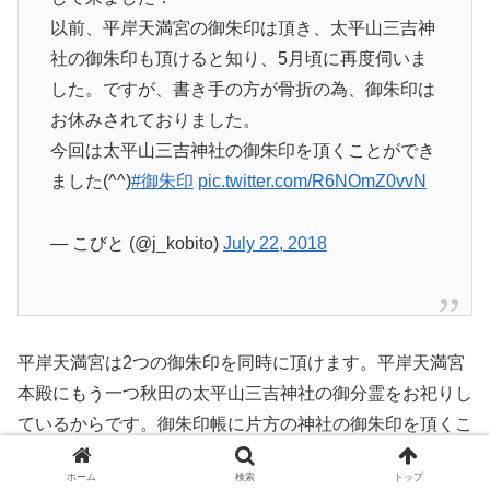
以前、平岸天満宮の御朱印は頂き、太平山三吉神
社の御朱印も頂けると知り、5月頃に再度伺いま
した。ですが、書き手の方が骨折の為、御朱印は
お休みされておりました。
今回は太平山三吉神社の御朱印を頂くことができ
ました(^^)
#御朱印
pic.twitter.com/R6NOmZ0vvN
— こびと (@j_kobito)
July 22, 2018
平岸天満宮は2つの御朱印を同時に頂けます。平岸天満宮
本殿にもう一つ秋田の太平山三吉神社の御分霊をお祀りし
ているからです。御朱印帳に片方の神社の御朱印を頂くこ
ともできますが、せっかくですのでここは二つ頂いた方が
ホーム
検索
トップ
いいでしょう。いづれの御朱印も直筆で頂くことができま