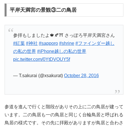
平岸天満宮の景観③二の鳥居
参拝もしましたよ🍁🍂⛩ さっぽろ平岸天満宮さん
#紅葉
#神社
#sapporo
#shrine
#ファインダー越し
の私の世界
#iPhone越しの私の世界
pic.twitter.com/0YtDVOUY5f
— T.sakurai (@xsakurat)
October 28, 2016
参道を進んで行くと階段がありその上に二の鳥居が建って
います。二の鳥居も一の鳥居と同じく台輪鳥居と呼ばれる
鳥居の様式です。その先に拝殿がありますが鳥居と合わさ