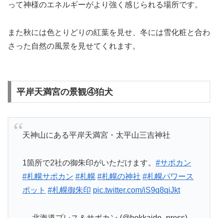
って神様のエネルギーがより強く感じられる場所です。
また秋には色とりどりの紅葉を見せ、冬には雪化粧と合わ
さった自然の風景を見せてくれます。
平岸天満宮の景観④狛犬
天神山にある平岸天満宮・太平山三吉神社
1箇所で2社の御朱印がいただけます。
#サポカン
#札幌サポカン
#札幌
#札幌の神社
#札幌パワース
ポット
#札幌御朱印
pic.twitter.com/iS9q8qiJkt
— 北海道プレス＆サポカン (@hokkaido_press)