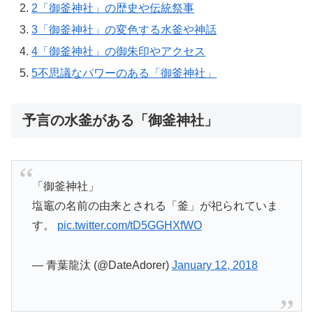
2
「御釜神社」の歴史や伝統祭事
3
「御釜神社」の変色する水釜や神話
4
「御釜神社」の御朱印やアクセス
5
不思議なパワーのある「御釜神社」
予言の水釜がある「御釜神社」
「御釜神社」
塩竈の名前の由来とされる「釜」が祀られていま
す。
pic.twitter.com/tD5GGHXfWO
— 青葉龍汰 (@DateAdorer)
January 12, 2018