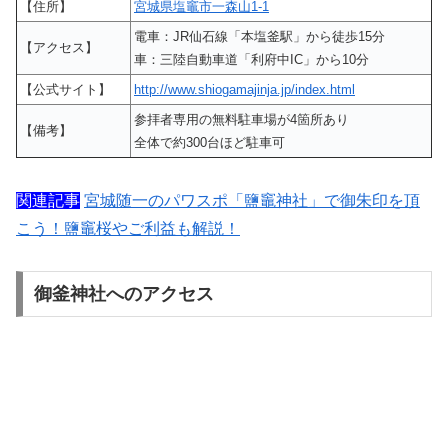
【住所】
宮城県塩竈市一森山1-1
電車：JR仙石線「本塩釜駅」から徒歩15分
【アクセス】
車：三陸自動車道「利府中IC」から10分
【公式サイト】
http://www.shiogamajinja.jp/index.html
参拝者専用の無料駐車場が4箇所あり
【備考】
全体で約300台ほど駐車可
関連記事
宮城随一のパワスポ「鹽竈神社」で御朱印を頂
こう！鹽竈桜やご利益も解説！
御釜神社へのアクセス