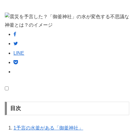
LINE
目次
1
予言の水釜がある「御釜神社」