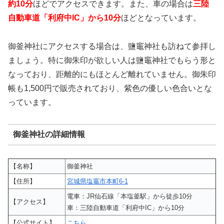
約10分
ほどでアクセスできます。また、車の場合は
三陸
自動車道「利府中IC」から10分
ほどとなっています。
御釜神社にアクセスする場合は、鹽竈神社も訪ねて参拝し
ましょう。特に御朱印が欲しい人は鹽竈神社でもらう形と
なっており、距離的にもほとんど離れていません。御朱印
帳も1,500円で販売されており、紫色の優しい色合いとな
っています。
御釜神社の詳細情報
【名称】
御釜神社
【住所】
宮城県塩竈市本町6-1
電車：JR仙石線「本塩釜駅」から徒歩10分
【アクセス】
車：三陸自動車道「利府中IC」から10分
【公式サイト】
こちら