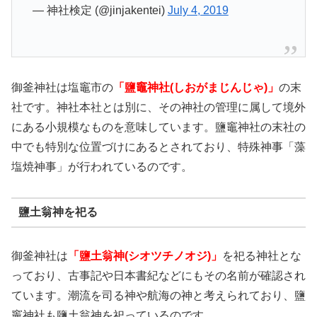
— 神社検定 (@jinjakentei)
July 4, 2019
御釜神社は塩竈市の
「鹽竈神社(しおがまじんじゃ)」
の末
社です。神社本社とは別に、その神社の管理に属して境外
にある小規模なものを意味しています。鹽竈神社の末社の
中でも特別な位置づけにあるとされており、特殊神事「藻
塩焼神事」が行われているのです。
鹽土翁神を祀る
御釜神社は
「鹽土翁神(シオツチノオジ)」
を祀る神社とな
っており、古事記や日本書紀などにもその名前が確認され
ています。潮流を司る神や航海の神と考えられており、鹽
竈神社も鹽土翁神を祀っているのです。