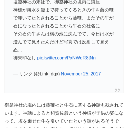
塩釜神社の末社で、御釜神社の境内に鎮座
神様が海水を釜まで持ってくるときの牛を藤の鞭
で叩いてたとされることから藤鞭、またその牛が
石になったとされることから牛石の社名に
その石の牛さんは横の池に沈んでて、今日は水が
澄んでて見えたんだけど写真では反射して見え
ぬ…
御朱印なし
pic.twitter.com/PxNWqR8tNn
— リンク (@Link_dqx)
November 25, 2017
御釜神社の境内には藤鞭社と牛石に関する神話も残されて
います。神話によると和賀佐彦という神様が子供の姿にな
って、塩を乗せた牛を引いていたという話があるそうで