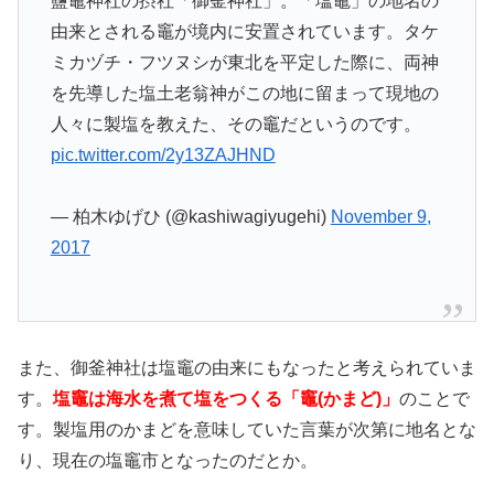
鹽竈神社の摂社「御釜神社」。「塩竈」の地名の
由来とされる竈が境内に安置されています。タケ
ミカヅチ・フツヌシが東北を平定した際に、両神
を先導した塩土老翁神がこの地に留まって現地の
人々に製塩を教えた、その竈だというのです。
pic.twitter.com/2y13ZAJHND
— 柏木ゆげひ (@kashiwagiyugehi)
November 9,
2017
また、御釜神社は塩竈の由来にもなったと考えられていま
す。
塩竈は海水を煮て塩をつくる「竈(かまど)」
のことで
す。製塩用のかまどを意味していた言葉が次第に地名とな
り、現在の塩竈市となったのだとか。