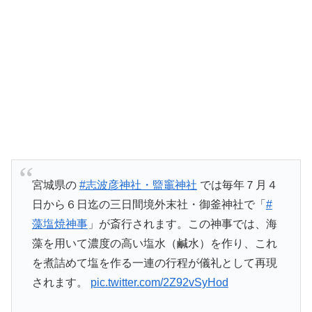
宮城県の
#志波彦神社・盬竈神社
では毎年７月４
日から６日迄の三日間境外末社・御釜神社で「
#
藻塩焼神事
」が斎行されます。この神事では、海
藻を用いて濃度の高い塩水（鹹水）を作り、これ
を煮詰めて塩を作る一連の行程が儀礼として再現
されます。
pic.twitter.com/2Z92vSyHod