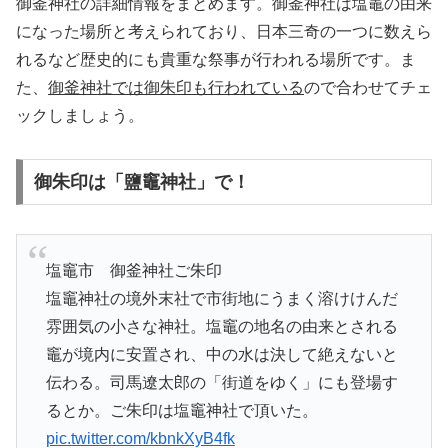
御釜神社の詳細情報をまとめます。御釜神社は塩竈の由来
になった場所と考えられており、日本三奇の一つに数えら
れるなど歴史的にも貴重な祭事が行われる場所です。ま
た、
御釜神社では御朱印も行われている
ので合わせてチェ
ックしましょう。
御朱印は「鹽竈神社」で！
塩竈市 御釜神社ご朱印
塩竈神社の境外末社で市街地にうまく溶けけんだ
雰囲気の小さな神社。塩竈の地名の由来とされる
竈が境内に安置され、中の水は決して絶えないと
伝わる。司馬遼太郎の「街道をゆく」にも登場す
るとか。ご朱印は塩竈神社で頂いた。
pic.twitter.com/kbnkXyB4fk