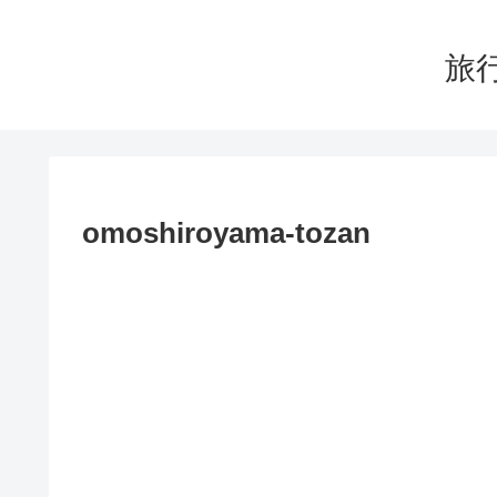
旅行
omoshiroyama-tozan