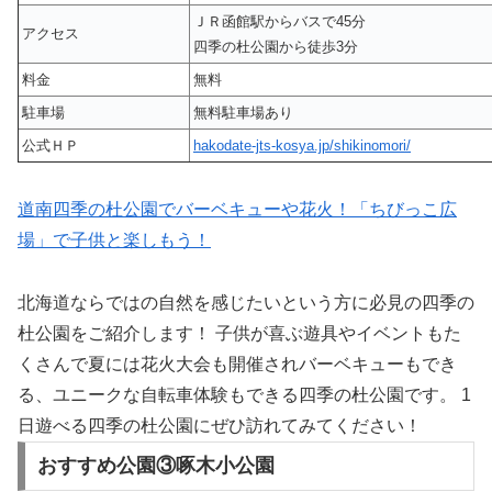
ＪＲ函館駅からバスで45分
アクセス
四季の杜公園から徒歩3分
料金
無料
駐車場
無料駐車場あり
公式ＨＰ
hakodate-jts-kosya.jp/shikinomori/
道南四季の杜公園でバーベキューや花火！「ちびっこ広
場」で子供と楽しもう！
北海道ならではの自然を感じたいという方に必見の四季の
杜公園をご紹介します！ 子供が喜ぶ遊具やイベントもた
くさんで夏には花火大会も開催されバーベキューもでき
る、ユニークな自転車体験もできる四季の杜公園です。 1
日遊べる四季の杜公園にぜひ訪れてみてください！
おすすめ公園③啄木小公園