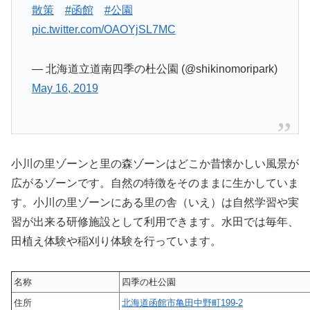
散策
#函館
#公園
pic.twitter.com/OAOYjSL7MC
— 北海道立道南四季の杜公園 (@shikinomoripark)
May 16, 2019
小川の里ゾーンと里の森ゾーンはどこか昔懐かしい風景が
広がるゾーンです。自然の特徴をそのままに生かしていま
す。小川の里ゾーンにある里の舎（いえ）は自然学習や実
習が出来る研修施設として利用できます。水田では毎年、
田植え体験や稲刈り体験を行っています。
名称
四季の杜公園
住所
北海道函館市亀田中野町199-2