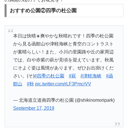
おすすめ公園②四季の杜公園
本日は快晴☀️爽やかな秋晴れです！四季の杜公園
から見る函館山や津軽海峡と青空のコントラスト
が素晴らしい！また、小川の里園路や丘の家周辺
では、白や赤紫の萩が見頃を迎えています。秋風
にそよぐ姿は風情があります。ぜひお出掛けくだ
さい。(そ)
#四季の杜公園
#萩
#津軽海峡
#函
館山
#秋
pic.twitter.com/rLF3PmcrVV
— 北海道立道南四季の杜公園 (@shikinomoripark)
September 17, 2019