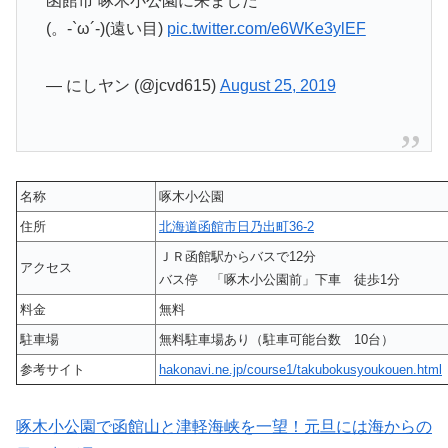
函館市 啄木小公園に来ました
(。-`ω´-)(遠い目)
pic.twitter.com/e6WKe3ylEF
— にしヤン (@jcvd615)
August 25, 2019
名称
啄木小公園
住所
北海道函館市日乃出町36-2
ＪＲ函館駅からバスで12分
アクセス
バス停 「啄木小公園前」下車 徒歩1分
料金
無料
駐車場
無料駐車場あり（駐車可能台数 10台）
参考サイト
hakonavi.ne.jp/course1/takubokusyoukouen.html
啄木小公園で函館山と津軽海峡を一望！元旦には海からの