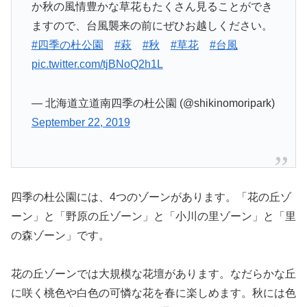
か秋の風情豊かな草花もたくさん見ることができ
ますので、台風襲来の前にぜひお越しください。
#四季の杜公園
#萩
#秋
#草花
#台風
pic.twitter.com/tjBNoQ2h1L
— 北海道立道南四季の杜公園 (@shikinomoripark)
September 22, 2019
四季の杜公園には、4つのゾーンがあります。「花の丘ゾ
ーン」と「野原の丘ゾーン」と「小川の里ゾーン」と「里
の森ゾーン」です。
花の丘ゾーンでは大規模な花壇があります。なだらかな丘
に咲く桃色や白色の可憐な花を春に楽しめます。秋には色