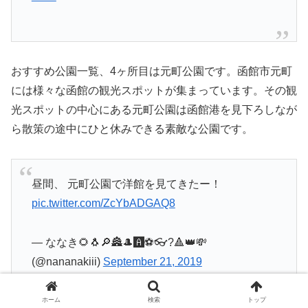
おすすめ公園一覧、4ヶ所目は元町公園です。函館市元町
には様々な函館の観光スポットが集まっています。その観
光スポットの中心にある元町公園は函館港を見下ろしなが
ら散策の途中にひと休みできる素敵な公園です。
昼間、 元町公園で洋館を見てきたー！
pic.twitter.com/ZcYbADGAQ8
— ななき🌻🐧🔎🏯🎩🅰️⚽👓?🔺👑💸
(@nananakiii)
September 21, 2019
ホーム
検索
トップ