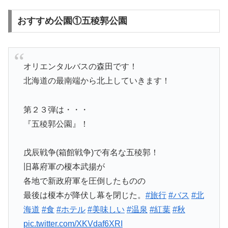
おすすめ公園①五稜郭公園
オリエンタルバスの森田です！
北海道の最南端から北上していきます！
第２３弾は・・・
『五稜郭公園』！
戊辰戦争(箱館戦争)で有名な五稜郭！
旧幕府軍の榎本武揚が
各地で新政府軍を圧倒したものの
最後は榎本が降伏し幕を閉じた。
#旅行
#バス
#北
海道
#食
#ホテル
#美味しい
#温泉
#紅葉
#秋
pic.twitter.com/XKVdaf6XRI