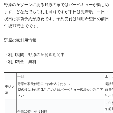
野原の丘ゾーンにある野原の家ではバーベキューが楽しめ
ます。どなたでもご利用可能ですが平日は先着順、土日・
祝日は事前予約が必要です。予約受付は利用希望日の前日
午後17時までです。
野原の家利用情報
・利用期間 野原の丘開園期間中
・利用料金 無料
平日
土・
野原の家受付窓口でお申込ください
電話
申込方
12名様以上の団体利用の方はバーベキュー広場をご利用下
前日
法
さい
利用
・午
午前1
午前10時～午後16時