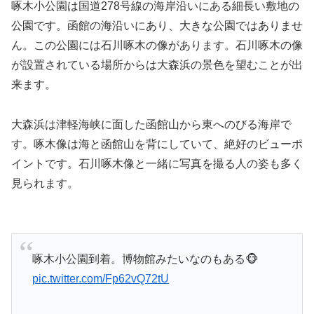
啄木小公園は国道278号線の海岸沿いにある細長い敷地の
公園です。函館の海沿いにあり、大きな公園ではありませ
ん。この公園には石川啄木の像があります。石川啄木の像
が設置されている場所からは大森浜の景色を望むことが出
来ます。
大森浜は津軽海峡に面した函館山から東へのびる海岸で
す。啄木像は海と函館山を背にしていて、絶好のビューポ
イントです。石川啄木像と一緒に写真を撮る人の姿も多く
見られます。
啄木小公園到着。博物館みたいなのもある🐵
pic.twitter.com/Fp62vQ72tU