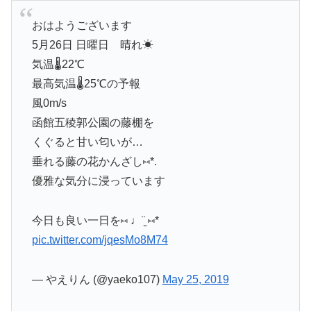
おはようございます
5月26日 日曜日 晴れ☀
気温🌡22℃
最高気温🌡25℃の予報
風0m/s
函館五稜郭公園の藤棚を
くぐると甘い匂いが…
垂れる藤の花かんざし⑅*.
優雅な気分に浸っています
今日も良い一日を⑅ ♩¨̮ ⑅*
pic.twitter.com/jqesMo8M74
— やえりん (@yaeko107)
May 25, 2019