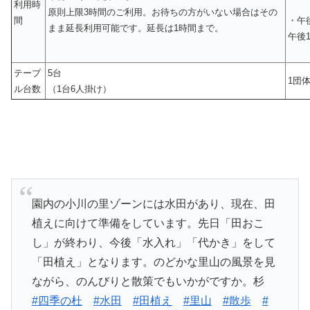
利用時
原則上限3時間のご利用。お待ちの方がいない場合はその
間
・午
まま延長利用可能です。延長は1時間まで。
午後
テーブ
5台
1団
ル台数
（1台6人掛け）
園内の小川の里ゾーンには水田があり、現在、田
植えに向けて準備をしています。先日「田おこ
し」が終わり、今後「水入れ」「代かき」をして
「田植え」となります。のどかな里山の風景を見
ながら、のんびりと散策でもいかがですか。杉
#四季の杜
#水田
#田植え
#里山
#散歩
#