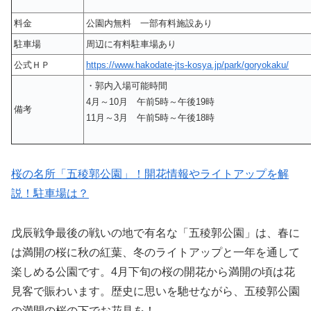
料金
公園内無料 一部有料施設あり
駐車場
周辺に有料駐車場あり
公式ＨＰ
https://www.hakodate-jts-kosya.jp/park/goryokaku/
・郭内入場可能時間
4月～10月 午前5時～午後19時
備考
11月～3月 午前5時～午後18時
桜の名所「五稜郭公園」！開花情報やライトアップを解
説！駐車場は？
戊辰戦争最後の戦いの地で有名な「五稜郭公園」は、春に
は満開の桜に秋の紅葉、冬のライトアップと一年を通して
楽しめる公園です。4月下旬の桜の開花から満開の頃は花
見客で賑わいます。歴史に思いを馳せながら、五稜郭公園
の満開の桜の下でお花見を！