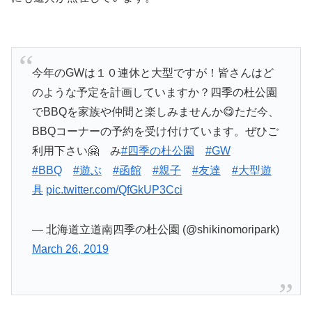
今年のGWは１０連休と大型ですが！皆さんはど
のような予定を計画していますか？四季の杜公園
でBBQを家族や仲間と楽しみませんか😋ただ今、
BBQコーナーの予約を受け付けています。ぜひご
利用下さい🤗 み
#四季の杜公園
#GW
#BBQ
#遊ぶ
#函館
#親子
#友達
#大型遊
具
pic.twitter.com/QfGkUP3Cci
— 北海道立道南四季の杜公園 (@shikinomoripark)
March 26, 2019