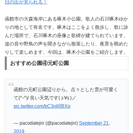
日の出が見られる！
函館市の大森海岸にある啄木小公園。歌人の石川啄木ゆか
りの地として有名です。啄木はここをよく散歩し、歌に詠
んだ場所で、石川啄木の座像と歌碑が建てられています。
波の音や野鳥の声を聞きながら散策したり、夜景を眺めた
りして楽しめます。今回は、啄木小公園をご紹介します。
おすすめ公園④元町公園
函館の元町公園辺りから。点々とした雲が可愛く
て(^-^)/ 良い天気です( ≧∀≦)ノ
pic.twitter.com/bC3nll0BXq
— pacodatejin (@pacodatejin)
September 21,
2019