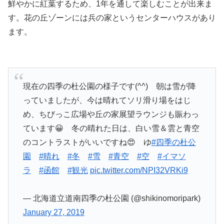
鮮やかに紅葉するため、1年を通して楽しむことが出来ま
す。花の丘ゾーンには兵の家というセンターハウスがあり
ます。
現在の四季の杜公園の様子です(^^) 朝は雪が降
っていましたが、今は晴れてソリ滑り場をはじ
め、ちびっこ広場や丘の家展望ラウンジも賑わっ
ています😀 冬の晴れた日は、白い雪＆雲と青空
のコントラストがいいですね😍 ゆ
#四季の杜公
園
#晴れ
#冬
#雪
#青空
#空
#イマソ
ラ
#函館
#観光
pic.twitter.com/NPI32VRKi9
— 北海道立道南四季の杜公園 (@shikinomoripark)
January 27, 2019