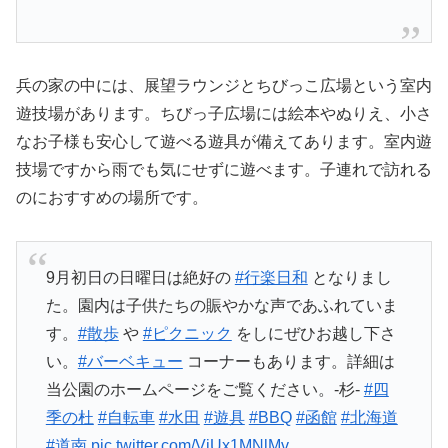
兵の家の中には、展望ラウンジとちびっこ広場という室内
遊技場があります。ちびっ子広場には絵本やぬりえ、小さ
なお子様も安心して遊べる遊具が備えてあります。室内遊
技場ですから雨でも気にせずに遊べます。子連れで訪れる
のにおすすめの場所です。
9月初日の日曜日は絶好の
#行楽日和
となりまし
た。園内は子供たちの賑やかな声であふれていま
す。
#散歩
や
#ピクニック
をしにぜひお越し下さ
い。
#バーベキュー
コーナーもあります。詳細は
当公園のホームページをご覧ください。-杉-
#四
季の杜
#自転車
#水田
#遊具
#BBQ
#函館
#北海道
#道南
pic.twitter.com/ViUx1MNlMv