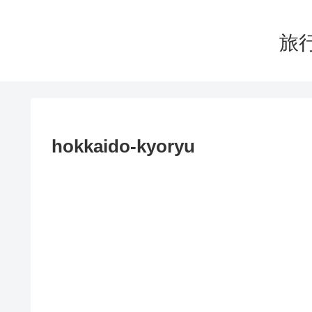
旅行
hokkaido-kyoryu